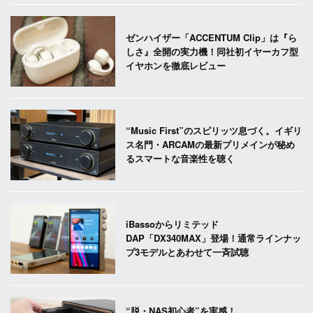
ゼンハイザー「ACCENTUM Clip」は『ら
しさ』全開の実力機！同社初イヤーカフ型
イヤホンを徹底レビュー
“Music First”のスピリッツ息づく。イギリ
ス名門・ARCAMの最新プリメインが秘め
るスマートな音楽性を聴く
iBassoからリミテッド
DAP「DX340MAX」登場！通常ラインナッ
プ3モデルとあわせて一斉試聴
“脱・NAS初心者”を実感！