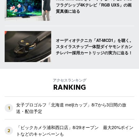
フラグシップ4Kテレビ「RGB UXS」の画
質真価に迫る
オーディオテクニカ「AT-MCD1」を聴く。
スタイラスチップ一体型ダイヤモンドカン
チレバー採用カートリッジの実力に迫る！
アクセスランキング
RANKING
女子プロゴルフ「北海道 meijiカップ」8/7から3日間の放
1
送・配信予定
「ビックカメラ浦和西口店」8/29オープン 最大20%ポイン
2
トなどのキャンペーンも