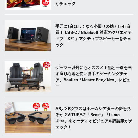
がチェック
手元に1台ほしくなる小回りの効くHi-Fi音
質！ USB-C／Bluetooth対応のクリエイテ
ィブ「XF1」アクティブスピーカーをチェ
ック
ゲーマー以外にもオススメ！他と一線を画
す座り心地と使い勝手のゲーミングチェ
ア、Boulies「Master Rex／Neo」レビュ
ー
AR／XRグラスはホームシアターの夢を見
るか？VITUREの「Beast」「Luma
Ultra」をオーディオビジュアル評論家がチ
ェック！