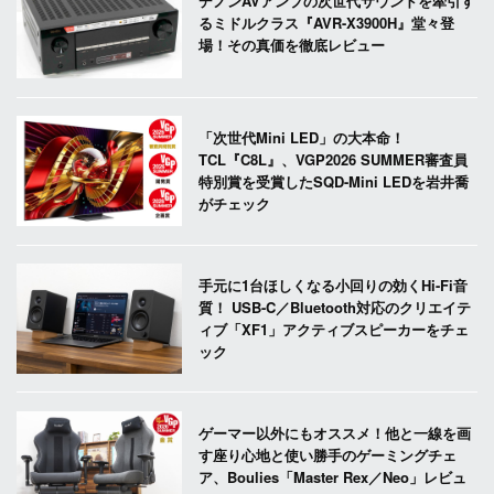
デノンAVアンプの次世代サウンドを牽引す
るミドルクラス『AVR-X3900H』堂々登
場！その真価を徹底レビュー
「次世代Mini LED」の大本命！
TCL『C8L』、VGP2026 SUMMER審査員
特別賞を受賞したSQD-Mini LEDを岩井喬
がチェック
手元に1台ほしくなる小回りの効くHi-Fi音
質！ USB-C／Bluetooth対応のクリエイテ
ィブ「XF1」アクティブスピーカーをチェ
ック
ゲーマー以外にもオススメ！他と一線を画
す座り心地と使い勝手のゲーミングチェ
ア、Boulies「Master Rex／Neo」レビュ