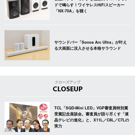
ドで鳴らす！ワイヤレスHiFiスピーカー
「NX-70A」を聴く
サウンドバー「Sonos Arc Ultra」が叶え
る大画面に没入させる本格サラウンド
クローズアップ
CLOSEUP
TCL「SQD-Mini LED」VGP審査員特別賞
受賞記念座談会。審査員が語り尽くす「液
晶テレビの進化」と、X11L／C8L／C7Lの
実力