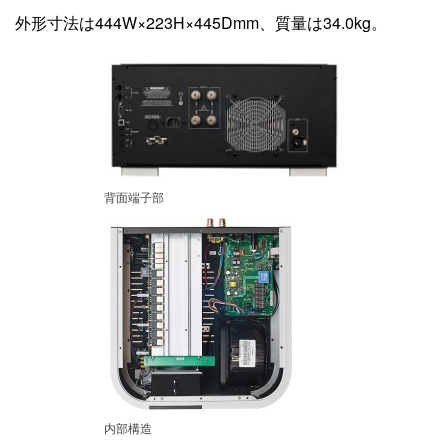
外形寸法は444W×223H×445Dmm、質量は34.0kg。
背面端子部
内部構造