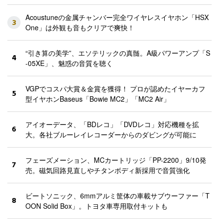
Acoustuneの金属チャンバー完全ワイヤレスイヤホン「HSX
3
One」は外観も音もクリアで爽快！
“引き算の美学”、エソテリックの真髄。A級パワーアンプ「S
4
-05XE」、魅惑の音質を聴く
VGPでコスパ大賞＆金賞を獲得！ プロが認めたイヤーカフ
5
型イヤホンBaseus「Bowie MC2」「MC2 Air」
アイオーデータ、「BDレコ」「DVDレコ」対応機種を拡
6
大。各社ブルーレイレコーダーからのダビングが可能に
フェーズメーション、MCカートリッジ「PP-2200」9/10発
7
売。磁気回路見直しやチタンボディ新採用で音質強化
ビートソニック、6mmアルミ筐体の車載サブウーファー「T
8
OON Solid Box」。トヨタ車専用取付キットも