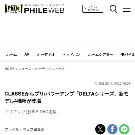
PHILE WEB｜AV/オーディオ/ガジェット
ブランド
特設サイト
ホーム
AV
オーディオ
ヘッドホン
ホームシアター
モバイル
HOME
>
ニュース
>
オーディオニュース
公開日 2011/10/25 16:59
CLASSEからプリ/パワーアンプ「DELTAシリーズ」新モ
デル4機種が登場
プリアンプはUSB-DAC搭載
ファイル・ウェブ編集部