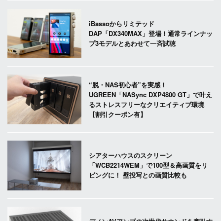
iBassoからリミテッド
DAP「DX340MAX」登場！通常ラインナッ
プ3モデルとあわせて一斉試聴
“脱・NAS初心者”を実感！
UGREEN「NASync DXP4800 GT」で叶え
るストレスフリーなクリエイティブ環境
【割引クーポン有】
シアターハウスのスクリーン
「WCB2214WEM」で100型＆高画質をリ
ビングに！ 壁投写との画質比較も