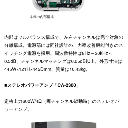
本機の内部構成
内部はフルバランス構成で、左右チャンネルは完全対象の
分離構成。電源部には同社設計の、力率改善機能付きのス
イッチング電源を採用。周波数特性は8Hz～20kHz＜
0.5dB、チャンネルマッチングは0.05dB以上。外形寸法は
445W×121H×445Dmm、質量は10.43kg。
■ステレオパワーアンプ「CA-2300」
定格出力600W/4Ω（両チャンネル駆動時）のステレオパ
ワーアンプ。