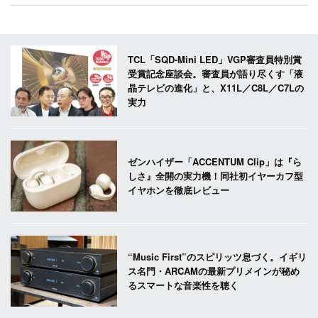
TCL「SQD-Mini LED」VGP審査員特別賞
受賞記念座談会。審査員が語り尽くす「液
晶テレビの進化」と、X11L／C8L／C7Lの
実力
ゼンハイザー「ACCENTUM Clip」は『ら
しさ』全開の実力機！同社初イヤーカフ型
イヤホンを徹底レビュー
“Music First”のスピリッツ息づく。イギリ
ス名門・ARCAMの最新プリメインが秘め
るスマートな音楽性を聴く