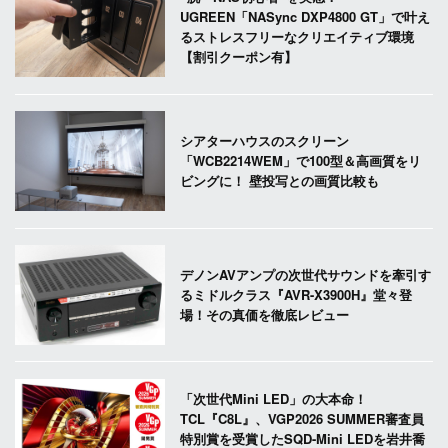
UGREEN「NASync DXP4800 GT」で叶え
るストレスフリーなクリエイティブ環境
【割引クーポン有】
シアターハウスのスクリーン
「WCB2214WEM」で100型＆高画質をリ
ビングに！ 壁投写との画質比較も
デノンAVアンプの次世代サウンドを牽引す
るミドルクラス『AVR-X3900H』堂々登
場！その真価を徹底レビュー
「次世代Mini LED」の大本命！
TCL『C8L』、VGP2026 SUMMER審査員
特別賞を受賞したSQD-Mini LEDを岩井喬