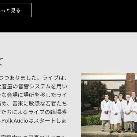
もっと見る
て
りつつありました。ライブは、
大音量の音響システムを用い
きな会場に場所を移したライ
集め、音楽に敏感な若者たち
者たちによるライブの臨場感
lk Audioはスタートしま