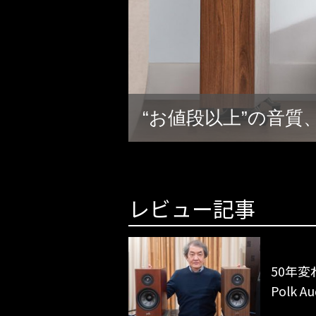
“お値段以上”の音質、P
レビュー記事
50年
Polk