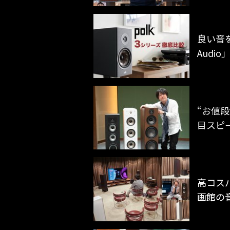
良い音
Audi
“お値段
目スピ
高コスパ
画館の