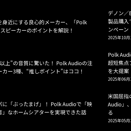
デノン／B＆
製品購入
を身近にする良心的メーカー、「Polk
ンペーン
o」スピーカーのポイントを解説！
2025年10月
Polk A
超短焦点
以上”の音質に驚いた！ Polk Audioの注
を大提案
ーカー3種、“推しポイント”はココ！
2025年06月
米国屈指
に「ぶったまげ」！ Polk Audioで「映
Audio
音」なホームシアターを実現できた話
る
2025年05月