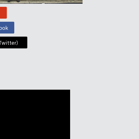
ト
ook
Twitter）