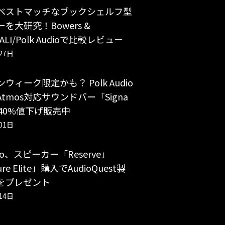
ベストマッチなブックシェルフ型
を大研究！Bowers &
/DALI/Polk Audioで比較レビュー
27日
ウィーク限定かも？ Polk Audio
 Atmos対応サウンドバー「Signa
40%値下げ販売中
01日
udio、スピーカー「Reserve」
ure Elite」購入でAudioQuest製
をプレゼント
14日