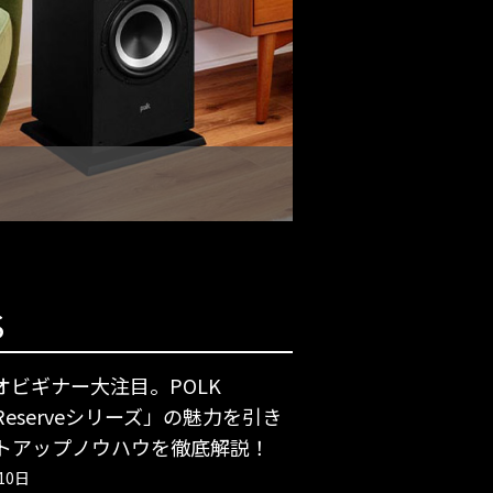
Polk Au
S
オビギナー大注目。POLK
「Reserveシリーズ」の魅力を引き
トアップノウハウを徹底解説！
10日