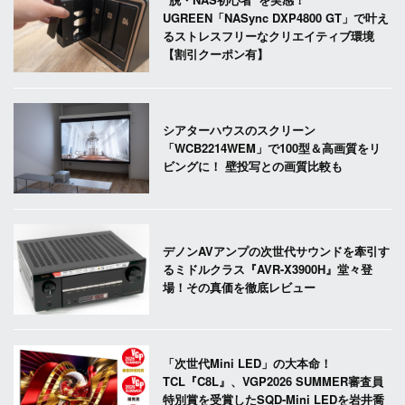
UGREEN「NASync DXP4800 GT」で叶え
るストレスフリーなクリエイティブ環境
【割引クーポン有】
シアターハウスのスクリーン
「WCB2214WEM」で100型＆高画質をリ
ビングに！ 壁投写との画質比較も
デノンAVアンプの次世代サウンドを牽引す
るミドルクラス『AVR-X3900H』堂々登
場！その真価を徹底レビュー
「次世代Mini LED」の大本命！
TCL『C8L』、VGP2026 SUMMER審査員
特別賞を受賞したSQD-Mini LEDを岩井喬