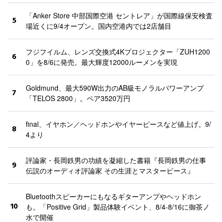
「Anker Store 中部国際空港 セントレア」が国際線保安検査
5
場近くに9/4オープン。国内空港内では2店舗目
フジフイルム、レンズ交換式4Kプロジェクター「ZUH1200
6
0」を8/6に発売。最大輝度12000ルーメンを実現
Goldmund、最大590W出力のAB級モノラルパワーアンプ
7
「TELOS 2800」。ペア3520万円
final、イヤホン／ヘッドホンやイヤーピースなど値上げ。9/
8
4より
評論家・長岡鉄男の功績を凝縮した書籍『長岡鉄男の仕事
9
伝説のオーディオ評論家 その生涯とマスターピース』
Bluetoothスピーカーにもなるギターアンプやヘッドホン
10
も。「Positive Grid」製品体験イベント、8/4-8/16に御茶ノ
水で開催