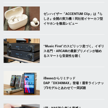
ゼンハイザー「ACCENTUM Clip」は『ら
しさ』全開の実力機！同社初イヤーカフ型
イヤホンを徹底レビュー
“Music First”のスピリッツ息づく。イギリ
ス名門・ARCAMの最新プリメインが秘め
るスマートな音楽性を聴く
iBassoからリミテッド
DAP「DX340MAX」登場！通常ラインナッ
プ3モデルとあわせて一斉試聴
“脱・NAS初心者”を実感！