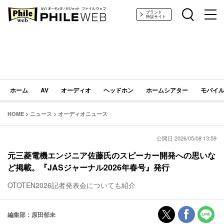
PHILE WEB｜AV/オーディオ/ガジェット
ブランド
特設サイト
ホーム
AV
オーディオ
ヘッドホン
ホームシアター
モバイル
HOME
>
ニュース
>
オーディオニュース
公開日 2026/05/08 13:59
元三菱電機エンジニア佐藤氏のスピーカー開発への思いな
ど掲載。『JASジャーナル2026年春号』発行
OTOTEN2026記者発表会についても紹介
編集部：原田郁未