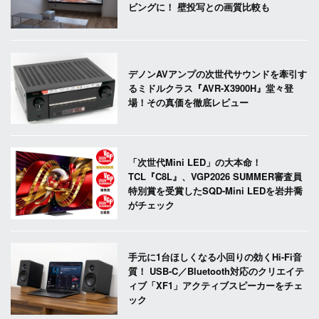
ビングに！ 壁投写との画質比較も
デノンAVアンプの次世代サウンドを牽引す
るミドルクラス『AVR-X3900H』堂々登
場！その真価を徹底レビュー
「次世代Mini LED」の大本命！
TCL『C8L』、VGP2026 SUMMER審査員
特別賞を受賞したSQD-Mini LEDを岩井喬
がチェック
手元に1台ほしくなる小回りの効くHi-Fi音
質！ USB-C／Bluetooth対応のクリエイテ
ィブ「XF1」アクティブスピーカーをチェ
ック