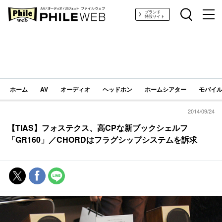
PHILE WEB｜AV/オーディオ/ガジェット
ブランド
特設サイト
ホーム
AV
オーディオ
ヘッドホン
ホームシアター
モバイル
2014/09/24
【TIAS】フォステクス、高CPな新ブックシェルフ
「GR160」／CHORDはフラグシップシステムを訴求