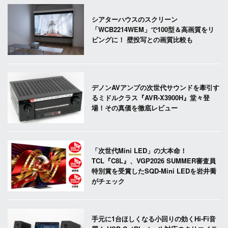
シアターハウスのスクリーン
「WCB2214WEM」で100型＆高画質をリ
ビングに！ 壁投写との画質比較も
デノンAVアンプの次世代サウンドを牽引す
るミドルクラス『AVR-X3900H』堂々登
場！その真価を徹底レビュー
「次世代Mini LED」の大本命！
TCL『C8L』、VGP2026 SUMMER審査員
特別賞を受賞したSQD-Mini LEDを岩井喬
がチェック
手元に1台ほしくなる小回りの効くHi-Fi音