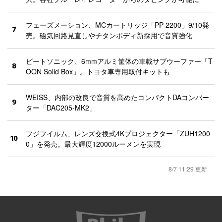
フェーズメーション、MCカートリッジ「PP-2200」9/10発
7
売。磁気回路見直しやチタンボディ新採用で音質強化
ビートソニック、6mmアルミ筐体の車載サブウーファー「T
8
OON Solid Box」。トヨタ車専用取付キットも
WEISS、内部の改良で音質を高めたコンパクトDAコンバー
9
ター「DAC205-MK2」
フジフイルム、レンズ交換式4Kプロジェクター「ZUH1200
10
0」を発売。最大輝度12000ルーメンを実現
8/7 11:29 更新