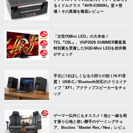
るミドルクラス『AVR-X3900H』堂々登
場！その真価を徹底レビュー
「次世代Mini LED」の大本命！
TCL『C8L』、VGP2026 SUMMER審査員
特別賞を受賞したSQD-Mini LEDを岩井喬
がチェック
手元に1台ほしくなる小回りの効くHi-Fi音
質！ USB-C／Bluetooth対応のクリエイテ
ィブ「XF1」アクティブスピーカーをチェ
ック
ゲーマー以外にもオススメ！他と一線を画
す座り心地と使い勝手のゲーミングチェ
ア、Boulies「Master Rex／Neo」レビュ