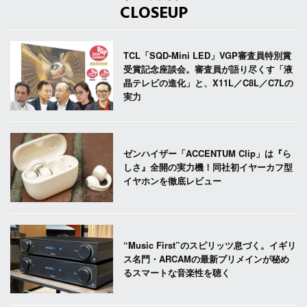
CLOSEUP
TCL「SQD-Mini LED」VGP審査員特別賞
受賞記念座談会。審査員が語り尽くす「液
晶テレビの進化」と、X11L／C8L／C7Lの
実力
ゼンハイザー「ACCENTUM Clip」は『ら
しさ』全開の実力機！同社初イヤーカフ型
イヤホンを徹底レビュー
“Music First”のスピリッツ息づく。イギリ
ス名門・ARCAMの最新プリメインが秘め
るスマートな音楽性を聴く