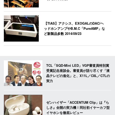
【TIAS】アクシス、EXOGALのDAC/ヘ
ッドホンアンプやB.M.C「PureAMP」な
ど新製品多数
2014/09/23
TCL「SQD-Mini LED」VGP審査員特別賞
受賞記念座談会。審査員が語り尽くす「液
晶テレビの進化」と、X11L／C8L／C7Lの
実力
ゼンハイザー「ACCENTUM Clip」は『ら
しさ』全開の実力機！同社初イヤーカフ型
イヤホンを徹底レビュー