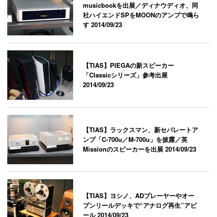
musicbookを出展／ディナウディオ、同
社ハイエンドSPをMOONのアンプで鳴ら
す
2014/09/23
【TIAS】PIEGAの新スピーカー
「Classicシリーズ」参考出展
2014/09/23
【TIAS】ラックスマン、新セパレートア
ンプ「C-700u／M-700u」を披露／英
Missionのスピーカーを出展
2014/09/23
【TIAS】ヨシノ、ADプレーヤーやオー
プンリールデッキで“アナログ再生”アピ
ール
2014/09/23