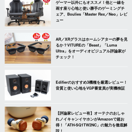
ゲーマー以外にもオススメ！他と一線を
画す座り心地と使い勝手のゲーミングチ
ェア、Boulies「Master Rex／Neo」レビ
ュー
AR／XRグラスはホームシアターの夢を見
るか？VITUREの「Beast」「Luma
Ultra」をオーディオビジュアル評論家が
チェック！
Edifierのおすすめ3機種を厳選レビュー！
音質と使い心地をVGP審査員が実機検証
【評論家レビュー有】オーテクのおしゃ
れノイキャンイヤホンがAmazonで超お
得！「ATH-SQ1TW2NC」の魅力を徹底解
説！