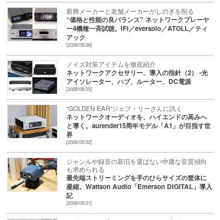
新興メーカーと老舗メーカーがしのぎを削る
“価格と性能の良バランス” ネットワークプレーヤ
ー4機種一斉試聴。iFi／eversolo／ATOLL／ティ
アック
[2026/05/26]
ノイズ対策アイテムを徹底紹介
ネットワークアクセサリー、導入の指針（2） -光
アイソレーター、ハブ、ルーター、DC電源
[2026/05/25]
“GOLDEN EAR”ジェフ・リーさんに訊く
ネットワークオーディオを、ハイエンドの高みへ
と導く。aurender15周年モデル「A1」が目指す世
界
[2026/05/22]
ジャンルや録音の新旧を選ばない中庸な音質傾向
も求められる
最先端ストリーミングを手のひらサイズの筐体に
凝縮。Wattson Audio「Emerson DIGITAL」導入
記
[2026/05/21]