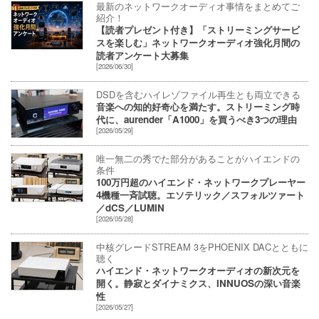
最新のネットワークオーディオ事情をまとめてご
紹介！
【読者プレゼント付き】「ストリーミングサービ
スを楽しむ」ネットワークオーディオ強化月間の
読者アンケート大募集
[2026/06/30]
DSDを含むハイレゾファイル再生とも両立できる
音楽への知的好奇心を満たす。ストリーミング時
代に、aurender「A1000」を買うべき3つの理由
[2026/05/29]
唯一無二の秀でた部分があることがハイエンドの
条件
100万円超のハイエンド・ネットワークプレーヤー
4機種一斉試聴。エソテリック／スフォルツァート
／dCS／LUMIN
[2026/05/28]
中核グレードSTREAM 3をPHOENIX DACとともに
聴く
ハイエンド・ネットワークオーディオの新次元を
開く。静寂とダイナミクス、INNUOSの深い音楽
性
[2026/05/27]