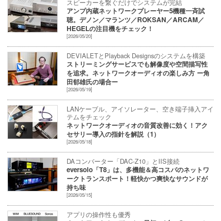
スピーカーを繋ぐだけでシステムが完結
アンプ内蔵ネットワークプレーヤー5機種一斉試
聴。デノン／マランツ／ROKSAN／ARCAM／
HEGELの注目機をチェック！
[2026/05/20]
DEVIALETとPlayback Designsのシステムを構築
ストリーミングサービスでも解像度や空間描写性
を追求。ネットワークオーディオの楽しみ方 ー角
田郁雄氏の場合ー
[2026/05/19]
LANケーブル、アイソレーター、空き端子挿入アイ
テムをチェック
ネットワークオーディオの音質改善に効く！アク
セサリー導入の指針を解説（1）
[2026/05/18]
DAコンバーター「DAC-Z10」とIIS接続
eversolo「T8」は、多機能＆高コスパのネットワ
ークトランスポート！軽快かつ爽快なサウンドが
持ち味
[2026/05/15]
アプリの操作性も優秀