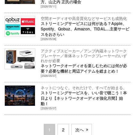
方、山之内 正氏の場合
[2026/05/11]
空間オーディオや高音質化などサービスも成熟化
ストリーミングサービスには何がある？Apple、
Spotify、Qobuz、Amazon、TIDAL…主要サービ
スをおさらい
[2026/05/08]
アクティブスピーカー／アンプ内蔵ネットワーク
プレーヤー／単体ネットワークプレーヤーのいず
れかが必要
ネットワークオーディオを楽しむためには何が必
要？必要な機材と周辺アイテムを総まとめ！
[2026/05/07]
ネットにつなぐ。それだけで、すべてが始まる。
ストリーミングサービスを、いい音で聴こう！本
日より【ネットワークオーディオ強化月間】始
動！
[2026/05/07]
1
2
次へ