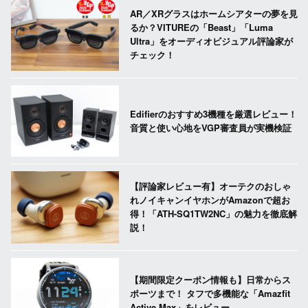
AR／XRグラスはホームシアターの夢を見
るか？VITUREの「Beast」「Luma
Ultra」をオーディオビジュアル評論家が
チェック！
Edifierのおすすめ3機種を厳選レビュー！
音質と使い心地をVGP審査員が実機検証
【評論家レビュー有】オーテクのおしゃ
れノイキャンイヤホンがAmazonで超お
得！「ATH-SQ1TW2NC」の魅力を徹底解
説！
【期間限定クーポン情報も】日常からス
ポーツまで！ タフで多機能な「Amazfit
Active Max」をレビュー