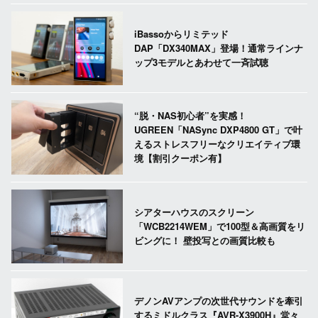
iBassoからリミテッド
DAP「DX340MAX」登場！通常ラインナ
ップ3モデルとあわせて一斉試聴
“脱・NAS初心者”を実感！
UGREEN「NASync DXP4800 GT」で叶
えるストレスフリーなクリエイティブ環
境【割引クーポン有】
シアターハウスのスクリーン
「WCB2214WEM」で100型＆高画質をリ
ビングに！ 壁投写との画質比較も
デノンAVアンプの次世代サウンドを牽引
するミドルクラス『AVR-X3900H』堂々