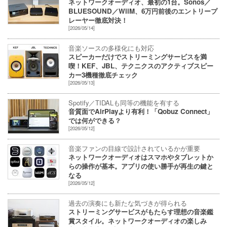
ネットワークオーディオ、最初の1台。Sonos／
BLUESOUND／WiiM、6万円前後のエントリープ
レーヤー徹底対決！
[2026/05/14]
音楽ソースの多様化にも対応
スピーカーだけでストリーミングサービスを満
喫！KEF、JBL、テクニクスのアクティブスピー
カー3機種徹底チェック
[2026/05/13]
Spotify／TIDALも同等の機能を有する
音質面でAirPlayより有利！「Qobuz Connect」
では何ができる？
[2026/05/12]
音楽ファンの目線で設計されているかが重要
ネットワークオーディオはスマホやタブレットか
らの操作が基本。アプリの使い勝手が再生の鍵と
なる
[2026/05/12]
過去の演奏にも新たな気づきが得られる
ストリーミングサービスがもたらす理想の音楽鑑
賞スタイル。ネットワークオーディオの楽しみ