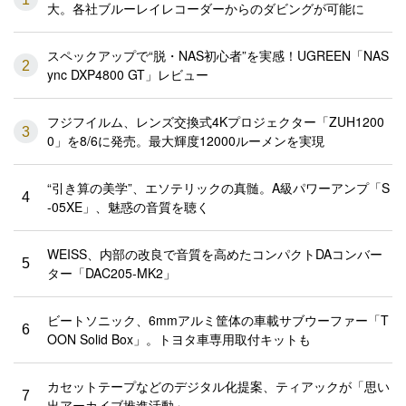
大。各社ブルーレイレコーダーからのダビングが可能に
スペックアップで“脱・NAS初心者”を実感！UGREEN「NAS
2
ync DXP4800 GT」レビュー
フジフイルム、レンズ交換式4Kプロジェクター「ZUH1200
3
0」を8/6に発売。最大輝度12000ルーメンを実現
“引き算の美学”、エソテリックの真髄。A級パワーアンプ「S
4
-05XE」、魅惑の音質を聴く
WEISS、内部の改良で音質を高めたコンパクトDAコンバー
5
ター「DAC205-MK2」
ビートソニック、6mmアルミ筐体の車載サブウーファー「T
6
OON Solid Box」。トヨタ車専用取付キットも
カセットテープなどのデジタル化提案、ティアックが「思い
7
出アーカイブ推進活動」