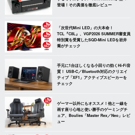
登場！その真価を徹底レビュー
「次世代Mini LED」の大本命！
TCL『C8L』、VGP2026 SUMMER審査員
特別賞を受賞したSQD-Mini LEDを岩井
喬がチェック
手元に1台ほしくなる小回りの効くHi-Fi音
質！ USB-C／Bluetooth対応のクリエイ
ティブ「XF1」アクティブスピーカーを
チェック
ゲーマー以外にもオススメ！他と一線を
画す座り心地と使い勝手のゲーミングチ
ェア、Boulies「Master Rex／Neo」レビ
ュー