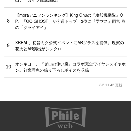
【moraアニソンランキング】King Gnuの『攻殻機動隊』O
P、「GO GHOST」が今週トップ！3位に『学マス』雨宮 燕
8
の「クライアイ」
XREAL、初音ミク公式イベントにARグラスを提供。現実の
9
花火とAR演出がシンクロ
オンキヨー、『ゼロの使い魔』コラボ完全ワイヤレスイヤホ
10
ン。釘宮理恵の録り下ろしボイスを収録
8/6 11:45 更新