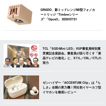
GRADO、新ミッドレンジMI型フォノカ
ートリッジ “Timbreシリー
ズ”「Opus3」
2020/07/31
TCL「SQD-Mini LED」VGP審査員特別賞
受賞記念座談会。審査員が語り尽くす「液
晶テレビの進化」と、X11L／C8L／C7Lの
実力
ゼンハイザー「ACCENTUM Clip」は『ら
しさ』全開の実力機！同社初イヤーカフ型
イヤホンを徹底レビュー