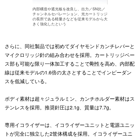
内部構造や遮光板を改良し、出力／SN比／
チャンネルセパレーション、光カートリッジ
の長所である軽量さなどを従来モデルから大
きく強化したという
さらに、同社製品では初めてダイヤモンドカンチレバーと
マイクロリッジ針の組み合わせを採用。カートリッジベー
ス部も可能な限り一体加工することで剛性を高め、内部配
線は従来モデルの1.6倍の太さとすることでインピーダン
スを低減している。
ボディ素材は超々ジュラルミン、カンチホルダー素材はス
テンレスを採用。推奨針圧は2.1g、質量は7.7g。
専用イコライザーは、イコライザーユニットと電源ユニッ
トが完全に独立した2筐体構成を採用。イコライザーユニ