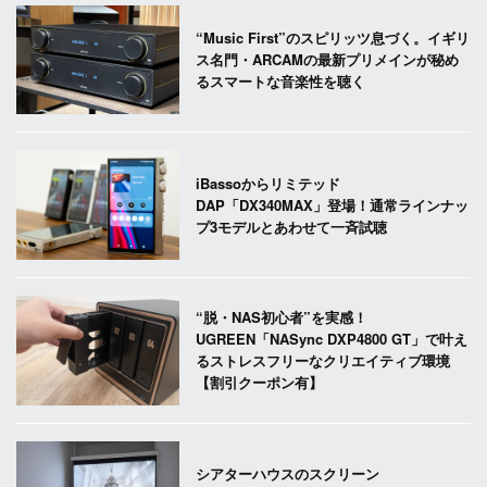
“Music First”のスピリッツ息づく。イギリ
ス名門・ARCAMの最新プリメインが秘め
るスマートな音楽性を聴く
iBassoからリミテッド
DAP「DX340MAX」登場！通常ラインナッ
プ3モデルとあわせて一斉試聴
“脱・NAS初心者”を実感！
UGREEN「NASync DXP4800 GT」で叶え
るストレスフリーなクリエイティブ環境
【割引クーポン有】
シアターハウスのスクリーン