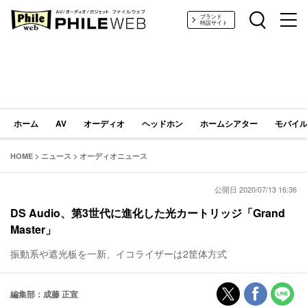
PHILE WEB｜AV/オーディオ/ガジェット
ブランド
特設サイト
ホーム
AV
オーディオ
ヘッドホン
ホームシアター
モバイル
HOME
>
ニュース
>
オーディオニュース
公開日 2020/07/13 16:36
DS Audio、第3世代に進化した光カートリッジ「Grand
Master」
振動系や遮光板を一新、イコライザーは2筐体方式
編集部：成藤 正宣