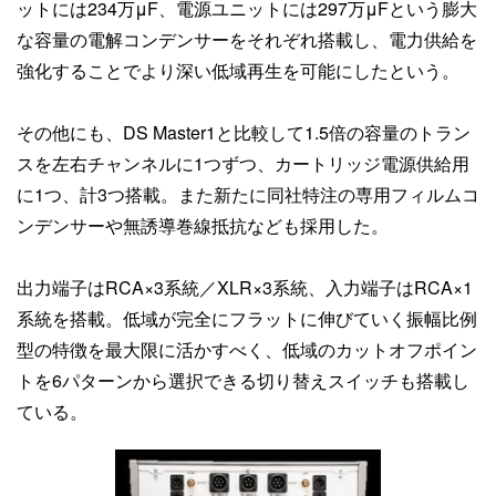
ットには234万μF、電源ユニットには297万μFという膨大
な容量の電解コンデンサーをそれぞれ搭載し、電力供給を
強化することでより深い低域再生を可能にしたという。
その他にも、DS Master1と比較して1.5倍の容量のトラン
スを左右チャンネルに1つずつ、カートリッジ電源供給用
に1つ、計3つ搭載。また新たに同社特注の専用フィルムコ
ンデンサーや無誘導巻線抵抗なども採用した。
出力端子はRCA×3系統／XLR×3系統、入力端子はRCA×1
系統を搭載。低域が完全にフラットに伸びていく振幅比例
型の特徴を最大限に活かすべく、低域のカットオフポイン
トを6パターンから選択できる切り替えスイッチも搭載し
ている。