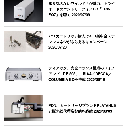
飾り気のないワイルドさが魅力。トライ
オードのエントリーフォノEQ「TRX-
EQ7」を聴く
2020/07/09
ZYXカートリッジ購入でAET製中空ステ
ンレスネジがもらえるキャンペーン
2020/07/20
ティアック、完全バランス構成のフォノ
アンプ「PE-505」。RIAA／DECCA／
COLUMBIA EQを搭載
2020/08/19
PDN、カートリッジブランドPLATANUS
と販売総代理店契約を締結
2020/08/03