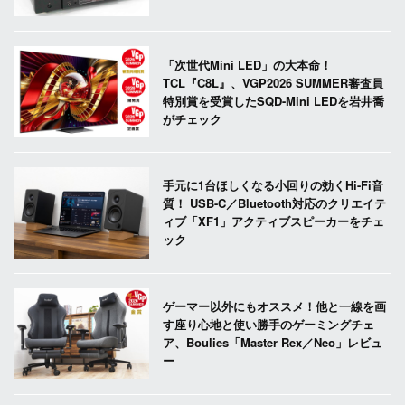
「次世代Mini LED」の大本命！
TCL『C8L』、VGP2026 SUMMER審査員
特別賞を受賞したSQD-Mini LEDを岩井喬
がチェック
手元に1台ほしくなる小回りの効くHi-Fi音
質！ USB-C／Bluetooth対応のクリエイテ
ィブ「XF1」アクティブスピーカーをチェ
ック
ゲーマー以外にもオススメ！他と一線を画
す座り心地と使い勝手のゲーミングチェ
ア、Boulies「Master Rex／Neo」レビュ
ー