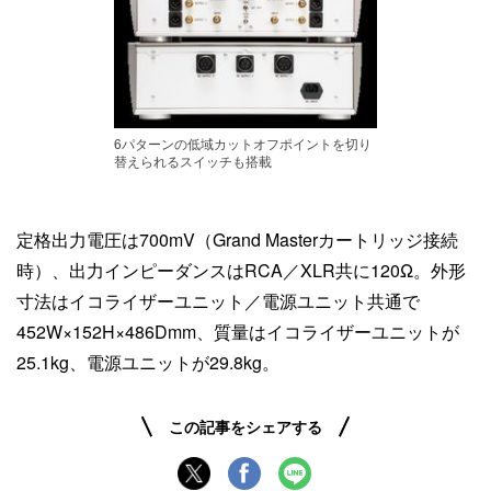
6パターンの低域カットオフポイントを切り
替えられるスイッチも搭載
定格出力電圧は700mV（Grand Masterカートリッジ接続
時）、出力インピーダンスはRCA／XLR共に120Ω。外形
寸法はイコライザーユニット／電源ユニット共通で
452W×152H×486Dmm、質量はイコライザーユニットが
25.1kg、電源ユニットが29.8kg。
この記事をシェアする