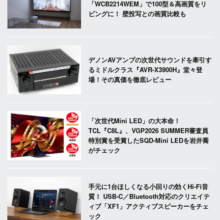
「WCB2214WEM」で100型＆高画質をリ
ビングに！ 壁投写との画質比較も
デノンAVアンプの次世代サウンドを牽引す
るミドルクラス『AVR-X3900H』堂々登
場！その真価を徹底レビュー
「次世代Mini LED」の大本命！
TCL『C8L』、VGP2026 SUMMER審査員
特別賞を受賞したSQD-Mini LEDを岩井喬
がチェック
手元に1台ほしくなる小回りの効くHi-Fi音
質！ USB-C／Bluetooth対応のクリエイテ
ィブ「XF1」アクティブスピーカーをチェ
ック