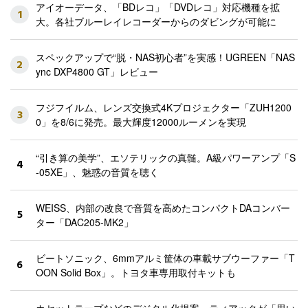
アイオーデータ、「BDレコ」「DVDレコ」対応機種を拡
1
大。各社ブルーレイレコーダーからのダビングが可能に
スペックアップで“脱・NAS初心者”を実感！UGREEN「NAS
2
ync DXP4800 GT」レビュー
フジフイルム、レンズ交換式4Kプロジェクター「ZUH1200
3
0」を8/6に発売。最大輝度12000ルーメンを実現
“引き算の美学”、エソテリックの真髄。A級パワーアンプ「S
4
-05XE」、魅惑の音質を聴く
WEISS、内部の改良で音質を高めたコンパクトDAコンバー
5
ター「DAC205-MK2」
ビートソニック、6mmアルミ筐体の車載サブウーファー「T
6
OON Solid Box」。トヨタ車専用取付キットも
カセットテープなどのデジタル化提案、ティアックが「思い