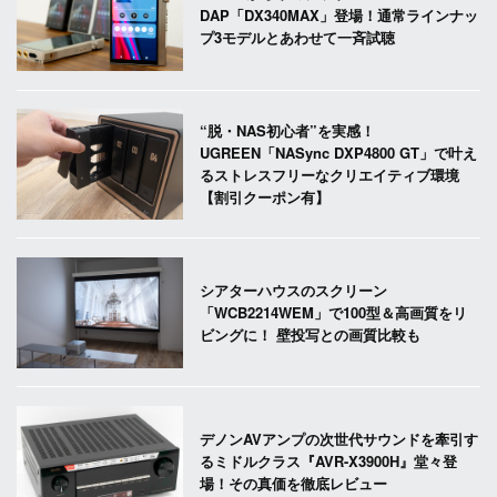
DAP「DX340MAX」登場！通常ラインナッ
プ3モデルとあわせて一斉試聴
“脱・NAS初心者”を実感！
UGREEN「NASync DXP4800 GT」で叶え
るストレスフリーなクリエイティブ環境
【割引クーポン有】
シアターハウスのスクリーン
「WCB2214WEM」で100型＆高画質をリ
ビングに！ 壁投写との画質比較も
デノンAVアンプの次世代サウンドを牽引す
るミドルクラス『AVR-X3900H』堂々登
場！その真価を徹底レビュー