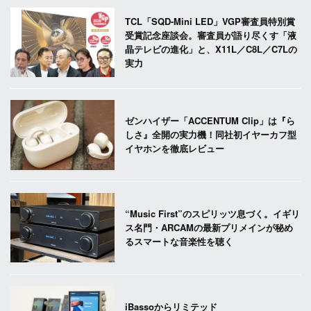
TCL「SQD-Mini LED」VGP審査員特別賞
受賞記念座談会。審査員が語り尽くす「液
晶テレビの進化」と、X11L／C8L／C7Lの
実力
ゼンハイザー「ACCENTUM Clip」は『ら
しさ』全開の実力機！同社初イヤーカフ型
イヤホンを徹底レビュー
“Music First”のスピリッツ息づく。イギリ
ス名門・ARCAMの最新プリメインが秘め
るスマートな音楽性を聴く
iBassoからリミテッド