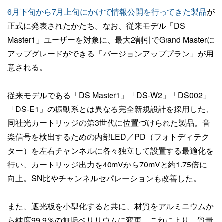
6月下旬から7月上旬にかけて情報公開を行ってきた製品
が
正式に発表されたかたち。なお、従来モデル「DS
Master1」ユーザーを対象に、最大2割引でGrand Masterに
アップグレードができる「バージョンアッププラン」が用
意される。
従来モデルである「DS Master1」「DS-W2」「DS002」
「DS-E1」の振動系とは異なる完全新規設計を採用した、
同社光カートリッジの第3世代に位置づけられた製品。音
楽信号を検出するための内部LED／PD（フォトディテク
ター）を左右チャンネルに各々独立して設置する最適化を
行い、カートリッジ出力を40mVから70mVと約1.75倍に
向上。SN比やチャンネルセパレーションも改善した。
また、遮光板を小型化すると共に、材質をアルミニウムか
ら純度99.9％の無垢ベリリウムに変更。これにより、質量