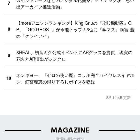
7
出アーカイブ推進活動」
【moraアニソンランキング】King Gnuの『攻殻機動隊』O
8
P、「GO GHOST」が今週トップ！3位に『学マス』雨宮 燕
の「クライアイ」
XREAL、初音ミク公式イベントにARグラスを提供。現実の
9
花火とAR演出がシンクロ
オンキヨー、『ゼロの使い魔』コラボ完全ワイヤレスイヤホ
10
ン。釘宮理恵の録り下ろしボイスを収録
8/6 11:45 更新
MAGAZINE
音元出版の雑誌