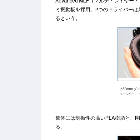
Advanced MLF（マルチ・レイ
ミ振動板を採用。2つのドライバーは
るという。
φ50mmダ
スーパート
筐体には制振性の高いPLA樹脂と、
る。