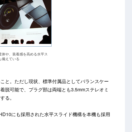
筐体や、装着感を高める水平ス
も備えている
のこと。ただし現状、標準付属品としてバランスケー
着脱可能で、プラグ部は両端とも3.5mmステレオミ
属する。
HD10にも採用された水平スライド機構を本機も採用