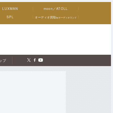
LUXMAN
moon／ATOLL
SPL
オーディオ買取
byオーディオランド
トップ