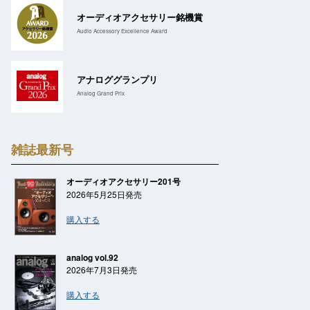
オーディオアクセサリー銘機賞
Audio Accessory Excellence Award
アナロググランプリ
Analog Grand Prix
雑誌最新号
オーディオアクセサリー201号
2026年5月25日発売
購入する
analog vol.92
2026年7月3日発売
購入する