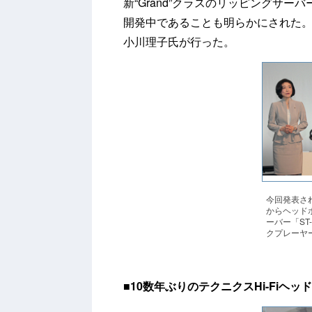
新“Grand”クラスのリッピングサ
開発中であることも明らかにされた。
小川理子氏が行った。
今回発表さ
からヘッドホ
ーバー「ST
クプレーヤー
■
10数年ぶりのテクニクスHi-Fiヘッ