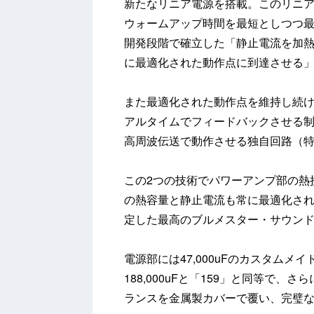
新たなリニア電源を搭載。このリニ
ウォームアップ時間を最短としつつ最
開発段階で確立した「静止電流を加
に最適化された動作点に到達させる
また最適化された動作点を維持し続
アルタイムでフィードバックさせる
高周波伝送で動作させる独自回路（
この2つの技術でパワーアンプ部の熱
の熱容量と静止電流も常に最適化さ
定した最高のブルメスター・サウン
電源部には47,000uFのカスタム
188,000uFと「159」と同等で、
ランスを金属製カバーで覆い、完璧