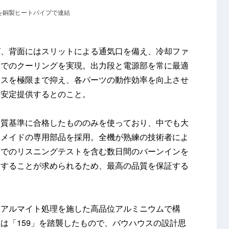
を銅製ヒートパイプで連結
グ、背面にはスリットによる通気口を備え、冷却ファ
体でのクーリングを実現。出力段と電源部を常に最適
ロスを極限まで抑え、各パーツの動作効率を向上させ
を安定提供するとのこと。
品質基準に合格したもののみを使っており、中でも大
ムメイドの専用部品を採用。全機が熟練の技術者によ
下でのリスニングテストを含む数日間のバーンインを
アすることが求められるため、最高の品質を保証する
トアルマイト処理を施した高品位アルミニウムで構
は「159」を踏襲したもので、バウハウスの設計思