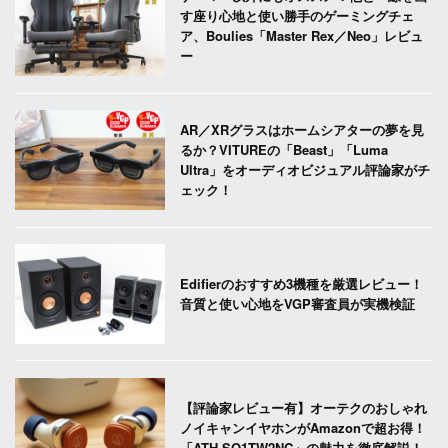
す座り心地と使い勝手のゲーミングチェ
ア、Boulies「Master Rex／Neo」レビュ
ー
AR／XRグラスはホームシアターの夢を見
るか？VITUREの「Beast」「Luma
Ultra」をオーディオビジュアル評論家がチ
ェック！
Edifierのおすすめ3機種を厳選レビュー！
音質と使い心地をVGP審査員が実機検証
【評論家レビュー有】オーテクのおしゃれ
ノイキャンイヤホンがAmazonで超お得！
「ATH-SQ1TW2NC」の魅力を徹底解説！