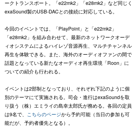
ークトランスポート。「e22mk2」「e28mk2」など同じく
exaSound製のUSB-DACとの接続に対応している。
今回のイベントでは、「PlayPoint」と「e22mk2」
「e28mk2」を組み合わせて、最新のネットワークオーデ
ィオシステムによるハイレゾ音源再生、マルチチャンネル
再生を体験できる。また、海外のオーディオファンの間で
話題となっている新たなオーディオ再生環境「Roon」に
ついての紹介も行われる。
イベントは2部制となっており、それぞれ下記のように個
別のテーマにて実施される。司会・進行はexaSoundを取
り扱う（株）エミライの島幸太郎氏が務める。各回の定員
は9名で、
こちらのページ
から予約可能（当日の参加も可
能だが、予約者優先となる）。