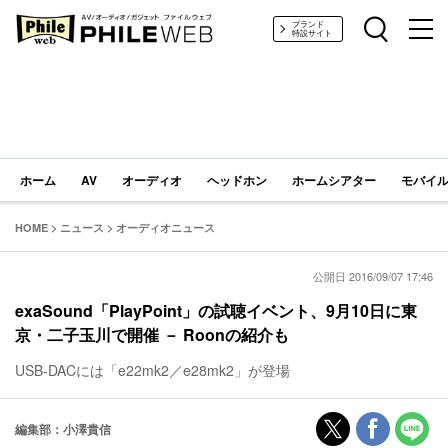
PHILE WEB｜AV/オーディオ/ガジェット
ブランド
特設サイト
ホーム
AV
オーディオ
ヘッドホン
ホームシアター
モバイル
HOME
>
ニュース
>
オーディオニュース
公開日 2016/09/07 17:46
exaSound「PlayPoint」の試聴イベント、9月10日に東
京・二子玉川で開催 － Roonの紹介も
USB-DACには「e22mk2／e28mk2」が登場
編集部：小澤貴信