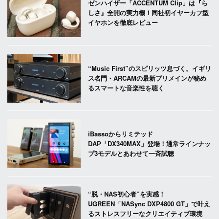
ゼンハイザー「ACCENTUM Clip」は『ら
しさ』全開の実力機！同社初イヤーカフ型
イヤホンを徹底レビュー
“Music First”のスピリッツ息づく。イギリ
ス名門・ARCAMの最新プリメインが秘め
るスマートな音楽性を聴く
iBassoからリミテッド
DAP「DX340MAX」登場！通常ラインナッ
プ3モデルとあわせて一斉試聴
“脱・NAS初心者”を実感！
UGREEN「NASync DXP4800 GT」で叶え
るストレスフリーなクリエイティブ環境