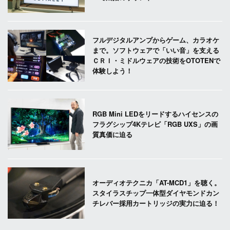
フルデジタルアンプからゲーム、カラオケ
まで。ソフトウェアで「いい音」を支える
ＣＲＩ・ミドルウェアの技術をOTOTENで
体験しよう！
RGB Mini LEDをリードするハイセンスの
フラグシップ4Kテレビ「RGB UXS」の画
質真価に迫る
オーディオテクニカ「AT-MCD1」を聴く。
スタイラスチップ一体型ダイヤモンドカン
チレバー採用カートリッジの実力に迫る！