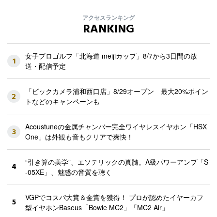
アクセスランキング
RANKING
女子プロゴルフ「北海道 meijiカップ」8/7から3日間の放
1
送・配信予定
「ビックカメラ浦和西口店」8/29オープン 最大20%ポイン
2
トなどのキャンペーンも
Acoustuneの金属チャンバー完全ワイヤレスイヤホン「HSX
3
One」は外観も音もクリアで爽快！
“引き算の美学”、エソテリックの真髄。A級パワーアンプ「S
4
-05XE」、魅惑の音質を聴く
VGPでコスパ大賞＆金賞を獲得！ プロが認めたイヤーカフ
5
型イヤホンBaseus「Bowie MC2」「MC2 Air」