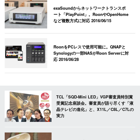
exaSoundからネットワークトランスポ
ート「PlayPoint」。RoonやOpenHome
など複数方式に対応
2016/06/15
RoonをPCレスで使用可能に。QNAPと
Synologyの一部NASがRoon Serverに対
応
2016/06/28
TCL「SQD-Mini LED」VGP審査員特別賞
受賞記念座談会。審査員が語り尽くす「液
晶テレビの進化」と、X11L／C8L／C7Lの
実力