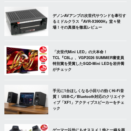
デノンAVアンプの次世代サウンドを牽引す
るミドルクラス『AVR-X3900H』堂々登
場！その真価を徹底レビュー
「次世代Mini LED」の大本命！
TCL『C8L』、VGP2026 SUMMER審査員
特別賞を受賞したSQD-Mini LEDを岩井喬
がチェック
手元に1台ほしくなる小回りの効くHi-Fi音
質！ USB-C／Bluetooth対応のクリエイテ
ィブ「XF1」アクティブスピーカーをチェ
ック
ゲーマー以外にもオススメ！他と一線を画