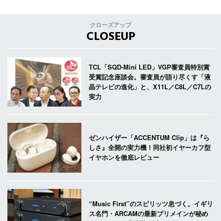
クローズアップ
CLOSEUP
TCL「SQD-Mini LED」VGP審査員特別賞
受賞記念座談会。審査員が語り尽くす「液
晶テレビの進化」と、X11L／C8L／C7Lの
実力
ゼンハイザー「ACCENTUM Clip」は『ら
しさ』全開の実力機！同社初イヤーカフ型
イヤホンを徹底レビュー
“Music First”のスピリッツ息づく。イギリ
ス名門・ARCAMの最新プリメインが秘め