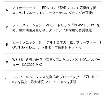
アイオーデータ、「BDレコ」「DVDレコ」対応機種を拡
6
大。各社ブルーレイレコーダーからのダビングが可能に
フェーズメーション、MCカートリッジ「PP-2200」9/10発
7
売。磁気回路見直しやチタンボディ新採用で音質強化
ビートソニック、6mmアルミ筐体の車載サブウーファー「T
8
OON Solid Box」。トヨタ車専用取付キットも
WEISS、内部の改良で音質を高めたコンパクトDAコンバー
9
ター「DAC205-MK2」
フジフイルム、レンズ交換式4Kプロジェクター「ZUH1200
10
0」を発売。最大輝度12000ルーメンを実現
8/7 11:29 更新