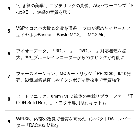
“引き算の美学”、エソテリックの真髄。A級パワーアンプ「S
4
-05XE」、魅惑の音質を聴く
VGPでコスパ大賞＆金賞を獲得！ プロが認めたイヤーカフ
5
型イヤホンBaseus「Bowie MC2」「MC2 Air」
アイオーデータ、「BDレコ」「DVDレコ」対応機種を拡
6
大。各社ブルーレイレコーダーからのダビングが可能に
フェーズメーション、MCカートリッジ「PP-2200」9/10発
7
売。磁気回路見直しやチタンボディ新採用で音質強化
ビートソニック、6mmアルミ筐体の車載サブウーファー「T
8
OON Solid Box」。トヨタ車専用取付キットも
WEISS、内部の改良で音質を高めたコンパクトDAコンバー
9
ター「DAC205-MK2」