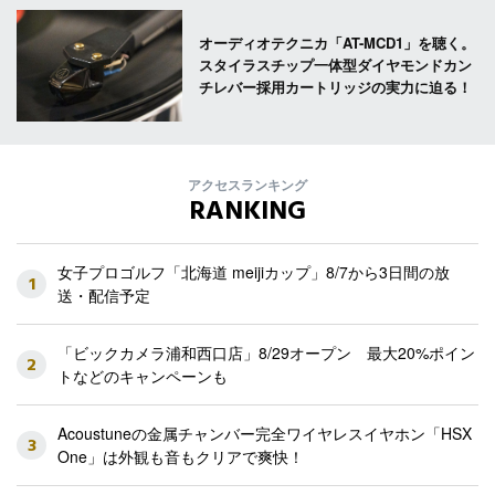
オーディオテクニカ「AT-MCD1」を聴く。
スタイラスチップ一体型ダイヤモンドカン
チレバー採用カートリッジの実力に迫る！
アクセスランキング
RANKING
女子プロゴルフ「北海道 meijiカップ」8/7から3日間の放
1
送・配信予定
「ビックカメラ浦和西口店」8/29オープン 最大20%ポイン
2
トなどのキャンペーンも
Acoustuneの金属チャンバー完全ワイヤレスイヤホン「HSX
3
One」は外観も音もクリアで爽快！