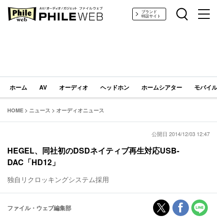
PHILE WEB｜AV/オーディオ/ガジェット
ブランド
特設サイト
ホーム
AV
オーディオ
ヘッドホン
ホームシアター
モバイル
HOME
>
ニュース
>
オーディオニュース
公開日 2014/12/03 12:47
HEGEL、同社初のDSDネイティブ再生対応USB-
DAC「HD12」
独自リクロッキングシステム採用
ファイル・ウェブ編集部