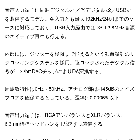
音声入力端子に同軸デジタル×1／光デジタル×2／USB×1
を装備するモデル。各入力とも最大192kHz/24bitまでのソ
ースに対応しており、USB入力経由ではDSD 2.8MHz音源
のネイティブ再生も行える。
内部には、ジッターを極限まで抑えるという独自設計のリ
クロッキングシステムを採用。陸ロックされたデジタル信
号が、32bit DACチップによりDA変換する。
周波数特性は0Hz～50kHz。アナログ部は-145dBのノイズ
フロアを確保するとしている。歪率は0.0005%以下。
音声出力端子は、RCAアンバランスとXLRバランス、
6.3mm標準ヘッドホンを1系統ずつ装備する。