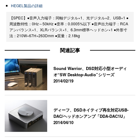
HEGEL製品の詳細
【SPEC】●音声入力端子：同軸デジタル×1、光デジタル×2、USB×1 ●
周波数特性：0Hz～50kHz ●歪率：0.0005%以下 ●音声出力端子：RCA
アンバランス×1、XLRバランス×1、6.3mm標準ヘッドホン×1 ●外形寸
法：210W×67H×263Dmm ●質量：2.18kg
関連記事
Sound Warrior、DSD対応小型オーディ
オ“SW Desktop-Audio”シリーズ
2014/02/19
ディーフ、DSDネイティブ再生対応USB-
DAC/ヘッドホンアンプ「DDA-DAC1U」
2014/04/10