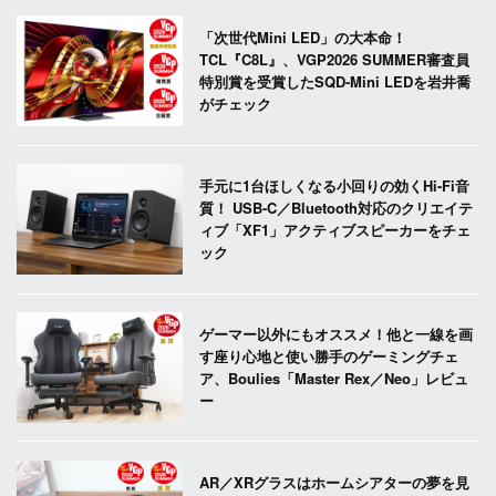
「次世代Mini LED」の大本命！
TCL『C8L』、VGP2026 SUMMER審査員
特別賞を受賞したSQD-Mini LEDを岩井喬
がチェック
手元に1台ほしくなる小回りの効くHi-Fi音
質！ USB-C／Bluetooth対応のクリエイテ
ィブ「XF1」アクティブスピーカーをチェ
ック
ゲーマー以外にもオススメ！他と一線を画
す座り心地と使い勝手のゲーミングチェ
ア、Boulies「Master Rex／Neo」レビュ
ー
AR／XRグラスはホームシアターの夢を見