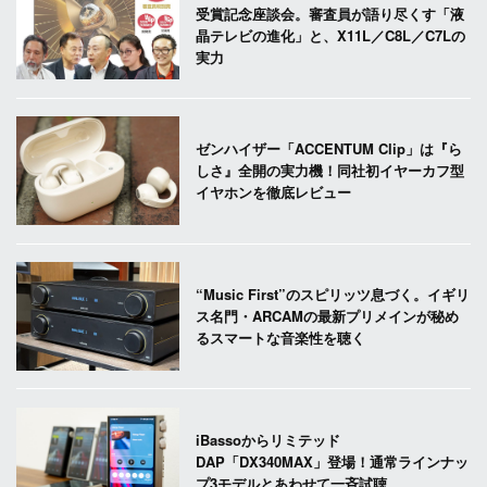
受賞記念座談会。審査員が語り尽くす「液
晶テレビの進化」と、X11L／C8L／C7Lの
実力
ゼンハイザー「ACCENTUM Clip」は『ら
しさ』全開の実力機！同社初イヤーカフ型
イヤホンを徹底レビュー
“Music First”のスピリッツ息づく。イギリ
ス名門・ARCAMの最新プリメインが秘め
るスマートな音楽性を聴く
iBassoからリミテッド
DAP「DX340MAX」登場！通常ラインナッ
プ3モデルとあわせて一斉試聴