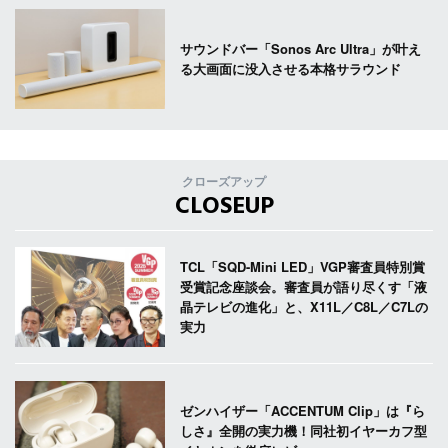
サウンドバー「Sonos Arc Ultra」が叶え
る大画面に没入させる本格サラウンド
クローズアップ
CLOSEUP
TCL「SQD-Mini LED」VGP審査員特別賞
受賞記念座談会。審査員が語り尽くす「液
晶テレビの進化」と、X11L／C8L／C7Lの
実力
ゼンハイザー「ACCENTUM Clip」は『ら
しさ』全開の実力機！同社初イヤーカフ型