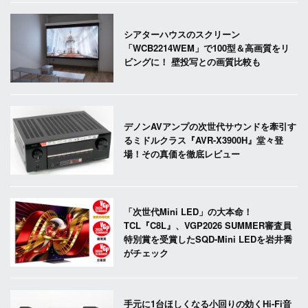
シアターハウスのスクリーン
「WCB2214WEM」で100型＆高画質をリ
ビングに！ 壁投写との画質比較も
デノンAVアンプの次世代サウンドを牽引す
るミドルクラス『AVR-X3900H』堂々登
場！その真価を徹底レビュー
「次世代Mini LED」の大本命！
TCL『C8L』、VGP2026 SUMMER審査員
特別賞を受賞したSQD-Mini LEDを岩井喬
がチェック
手元に1台ほしくなる小回りの効くHi-Fi音