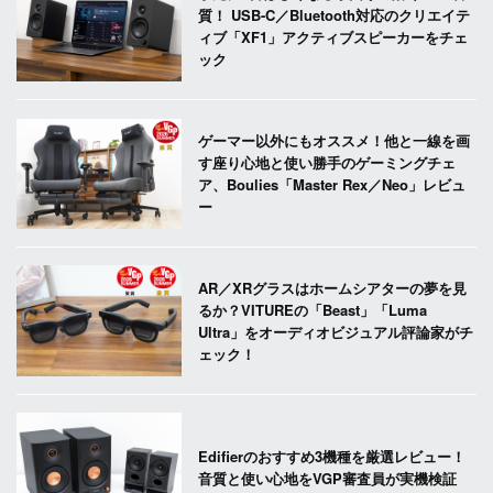
質！ USB-C／Bluetooth対応のクリエイテ
ィブ「XF1」アクティブスピーカーをチェ
ック
ゲーマー以外にもオススメ！他と一線を画
す座り心地と使い勝手のゲーミングチェ
ア、Boulies「Master Rex／Neo」レビュ
ー
AR／XRグラスはホームシアターの夢を見
るか？VITUREの「Beast」「Luma
Ultra」をオーディオビジュアル評論家がチ
ェック！
Edifierのおすすめ3機種を厳選レビュー！
音質と使い心地をVGP審査員が実機検証