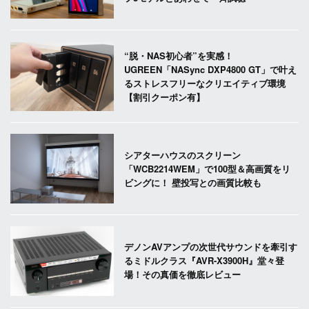
“脱・NAS初心者”を実感！
UGREEN「NASync DXP4800 GT」で叶え
るストレスフリーなクリエイティブ環境
【割引クーポン有】
シアターハウスのスクリーン
「WCB2214WEM」で100型＆高画質をリ
ビングに！ 壁投写との画質比較も
デノンAVアンプの次世代サウンドを牽引す
るミドルクラス『AVR-X3900H』堂々登
場！その真価を徹底レビュー