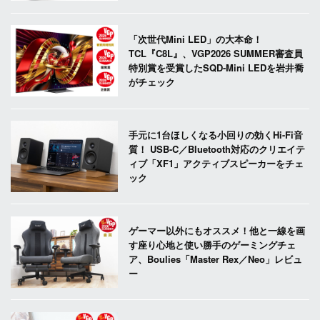
「次世代Mini LED」の大本命！
TCL『C8L』、VGP2026 SUMMER審査員
特別賞を受賞したSQD-Mini LEDを岩井喬
がチェック
手元に1台ほしくなる小回りの効くHi-Fi音
質！ USB-C／Bluetooth対応のクリエイテ
ィブ「XF1」アクティブスピーカーをチェ
ック
ゲーマー以外にもオススメ！他と一線を画
す座り心地と使い勝手のゲーミングチェ
ア、Boulies「Master Rex／Neo」レビュ
ー