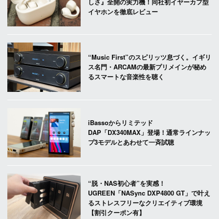
しさ』全開の実力機！同社初イヤーカフ型
イヤホンを徹底レビュー
“Music First”のスピリッツ息づく。イギリ
ス名門・ARCAMの最新プリメインが秘め
るスマートな音楽性を聴く
iBassoからリミテッド
DAP「DX340MAX」登場！通常ラインナッ
プ3モデルとあわせて一斉試聴
“脱・NAS初心者”を実感！
UGREEN「NASync DXP4800 GT」で叶え
るストレスフリーなクリエイティブ環境
【割引クーポン有】