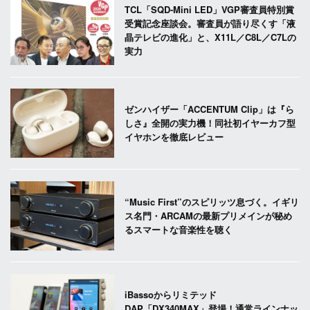
TCL「SQD-Mini LED」VGP審査員特別賞
受賞記念座談会。審査員が語り尽くす「液
晶テレビの進化」と、X11L／C8L／C7Lの
実力
ゼンハイザー「ACCENTUM Clip」は『ら
しさ』全開の実力機！同社初イヤーカフ型
イヤホンを徹底レビュー
“Music First”のスピリッツ息づく。イギリ
ス名門・ARCAMの最新プリメインが秘め
るスマートな音楽性を聴く
iBassoからリミテッド
DAP「DX340MAX」登場！通常ラインナッ