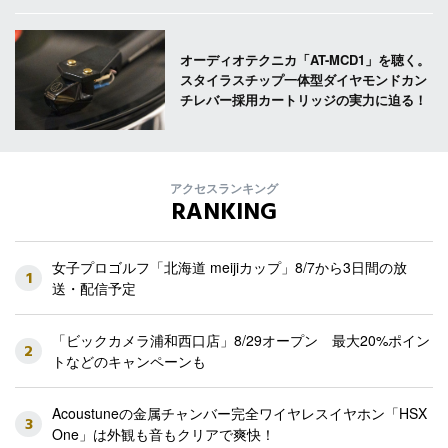
オーディオテクニカ「AT-MCD1」を聴く。
スタイラスチップ一体型ダイヤモンドカン
チレバー採用カートリッジの実力に迫る！
アクセスランキング
RANKING
女子プロゴルフ「北海道 meijiカップ」8/7から3日間の放
1
送・配信予定
「ビックカメラ浦和西口店」8/29オープン 最大20%ポイン
2
トなどのキャンペーンも
Acoustuneの金属チャンバー完全ワイヤレスイヤホン「HSX
3
One」は外観も音もクリアで爽快！