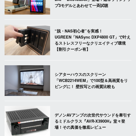
プ3モデルとあわせて一斉試聴
“脱・NAS初心者”を実感！
UGREEN「NASync DXP4800 GT」で叶え
るストレスフリーなクリエイティブ環境
【割引クーポン有】
シアターハウスのスクリーン
「WCB2214WEM」で100型＆高画質をリ
ビングに！ 壁投写との画質比較も
デノンAVアンプの次世代サウンドを牽引す
るミドルクラス『AVR-X3900H』堂々登
場！その真価を徹底レビュー