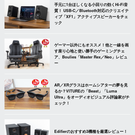
手元に1台ほしくなる小回りの効くHi-Fi音
質！ USB-C／Bluetooth対応のクリエイテ
ィブ「XF1」アクティブスピーカーをチェ
ック
ゲーマー以外にもオススメ！他と一線を画
す座り心地と使い勝手のゲーミングチェ
ア、Boulies「Master Rex／Neo」レビュ
ー
AR／XRグラスはホームシアターの夢を見
るか？VITUREの「Beast」「Luma
Ultra」をオーディオビジュアル評論家がチ
ェック！
Edifierのおすすめ3機種を厳選レビュー！