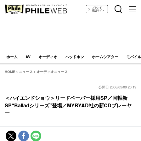
PHILE WEB｜AV/オーディオ/ガジェット
ブランド
特設サイト
ホーム
AV
オーディオ
ヘッドホン
ホームシアター
モバイル
HOME
>
ニュース
>
オーディオニュース
公開日 2008/05/09 20:19
＜ハイエンドショウ＞リードペーパー採用SP／同軸新
SP“Balladシリーズ”登場／MYRYAD社の新CDプレーヤ
ー