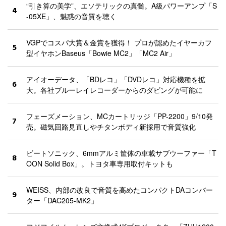
“引き算の美学”、エソテリックの真髄。A級パワーアンプ「S
4
-05XE」、魅惑の音質を聴く
VGPでコスパ大賞＆金賞を獲得！ プロが認めたイヤーカフ
5
型イヤホンBaseus「Bowie MC2」「MC2 Air」
アイオーデータ、「BDレコ」「DVDレコ」対応機種を拡
6
大。各社ブルーレイレコーダーからのダビングが可能に
フェーズメーション、MCカートリッジ「PP-2200」9/10発
7
売。磁気回路見直しやチタンボディ新採用で音質強化
ビートソニック、6mmアルミ筐体の車載サブウーファー「T
8
OON Solid Box」。トヨタ車専用取付キットも
WEISS、内部の改良で音質を高めたコンパクトDAコンバー
9
ター「DAC205-MK2」