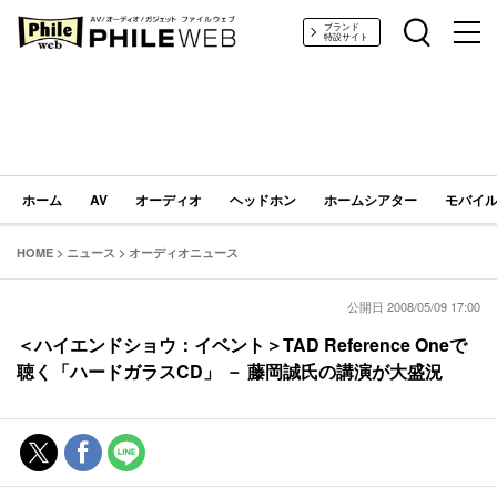
PHILE WEB｜AV/オーディオ/ガジェット
ブランド
特設サイト
ホーム
AV
オーディオ
ヘッドホン
ホームシアター
モバイル
HOME
>
ニュース
>
オーディオニュース
公開日 2008/05/09 17:00
＜ハイエンドショウ：イベント＞TAD Reference Oneで
聴く「ハードガラスCD」 － 藤岡誠氏の講演が大盛況