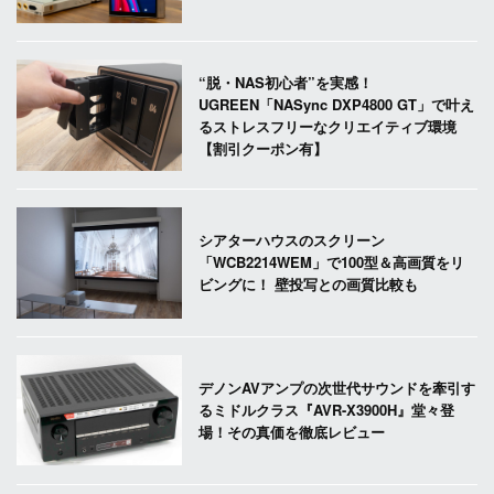
“脱・NAS初心者”を実感！
UGREEN「NASync DXP4800 GT」で叶え
るストレスフリーなクリエイティブ環境
【割引クーポン有】
シアターハウスのスクリーン
「WCB2214WEM」で100型＆高画質をリ
ビングに！ 壁投写との画質比較も
デノンAVアンプの次世代サウンドを牽引す
るミドルクラス『AVR-X3900H』堂々登
場！その真価を徹底レビュー