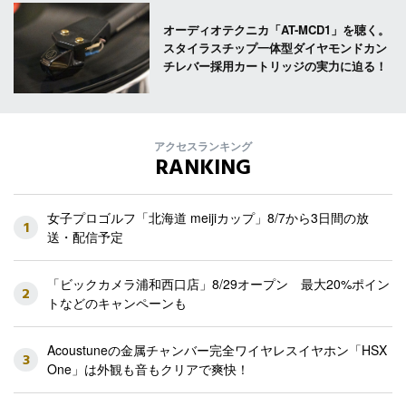
オーディオテクニカ「AT-MCD1」を聴く。
スタイラスチップ一体型ダイヤモンドカン
チレバー採用カートリッジの実力に迫る！
アクセスランキング
RANKING
女子プロゴルフ「北海道 meijiカップ」8/7から3日間の放
1
送・配信予定
「ビックカメラ浦和西口店」8/29オープン 最大20%ポイン
2
トなどのキャンペーンも
Acoustuneの金属チャンバー完全ワイヤレスイヤホン「HSX
3
One」は外観も音もクリアで爽快！