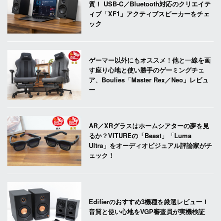
質！ USB-C／Bluetooth対応のクリエイテ
ィブ「XF1」アクティブスピーカーをチェ
ック
ゲーマー以外にもオススメ！他と一線を画
す座り心地と使い勝手のゲーミングチェ
ア、Boulies「Master Rex／Neo」レビュ
ー
AR／XRグラスはホームシアターの夢を見
るか？VITUREの「Beast」「Luma
Ultra」をオーディオビジュアル評論家がチ
ェック！
Edifierのおすすめ3機種を厳選レビュー！
音質と使い心地をVGP審査員が実機検証