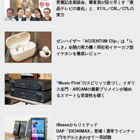
受賞記念座談会。審査員が語り尽くす「液
晶テレビの進化」と、X11L／C8L／C7Lの
実力
ゼンハイザー「ACCENTUM Clip」は『ら
しさ』全開の実力機！同社初イヤーカフ型
イヤホンを徹底レビュー
“Music First”のスピリッツ息づく。イギリ
ス名門・ARCAMの最新プリメインが秘め
るスマートな音楽性を聴く
iBassoからリミテッド
DAP「DX340MAX」登場！通常ラインナッ
プ3モデルとあわせて一斉試聴