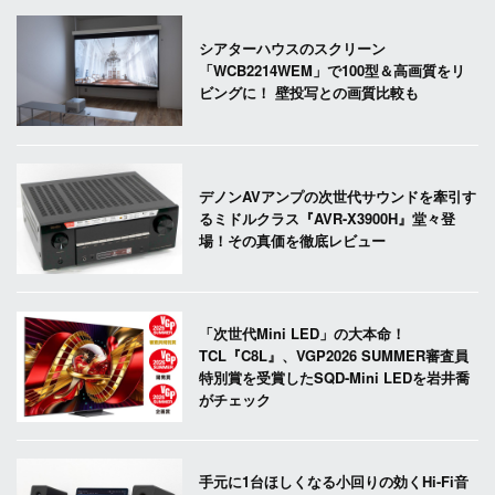
シアターハウスのスクリーン
「WCB2214WEM」で100型＆高画質をリ
ビングに！ 壁投写との画質比較も
デノンAVアンプの次世代サウンドを牽引す
るミドルクラス『AVR-X3900H』堂々登
場！その真価を徹底レビュー
「次世代Mini LED」の大本命！
TCL『C8L』、VGP2026 SUMMER審査員
特別賞を受賞したSQD-Mini LEDを岩井喬
がチェック
手元に1台ほしくなる小回りの効くHi-Fi音