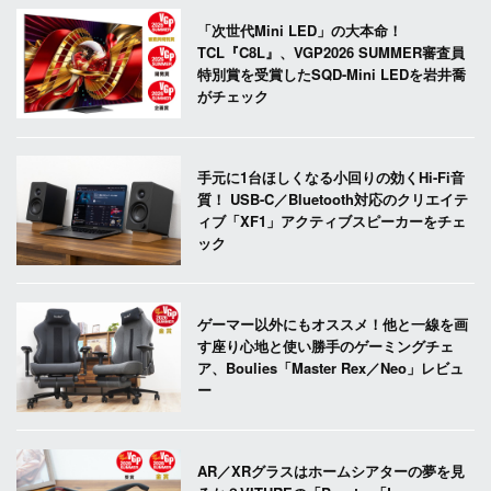
「次世代Mini LED」の大本命！
TCL『C8L』、VGP2026 SUMMER審査員
特別賞を受賞したSQD-Mini LEDを岩井喬
がチェック
手元に1台ほしくなる小回りの効くHi-Fi音
質！ USB-C／Bluetooth対応のクリエイテ
ィブ「XF1」アクティブスピーカーをチェ
ック
ゲーマー以外にもオススメ！他と一線を画
す座り心地と使い勝手のゲーミングチェ
ア、Boulies「Master Rex／Neo」レビュ
ー
AR／XRグラスはホームシアターの夢を見