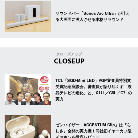
サウンドバー「Sonos Arc Ultra」が叶え
る大画面に没入させる本格サラウンド
クローズアップ
CLOSEUP
TCL「SQD-Mini LED」VGP審査員特別賞
受賞記念座談会。審査員が語り尽くす「液
晶テレビの進化」と、X11L／C8L／C7Lの
実力
ゼンハイザー「ACCENTUM Clip」は『ら
しさ』全開の実力機！同社初イヤーカフ型
イヤホンを徹底レビュー