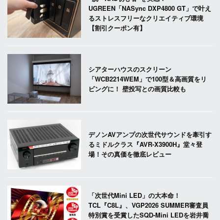
UGREEN「NASync DXP4800 GT」で叶え
るストレスフリーなクリエイティブ環境
【割引クーポン有】
シアターハウスのスクリーン
「WCB2214WEM」で100型＆高画質をリ
ビングに！ 壁投写との画質比較も
デノンAVアンプの次世代サウンドを牽引す
るミドルクラス『AVR-X3900H』堂々登
場！その真価を徹底レビュー
「次世代Mini LED」の大本命！
TCL『C8L』、VGP2026 SUMMER審査員
特別賞を受賞したSQD-Mini LEDを岩井喬