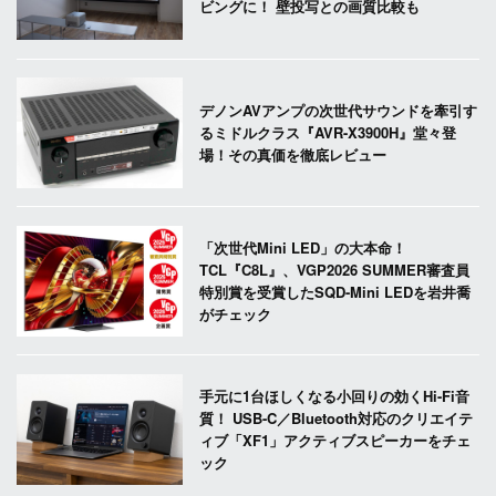
ビングに！ 壁投写との画質比較も
デノンAVアンプの次世代サウンドを牽引す
るミドルクラス『AVR-X3900H』堂々登
場！その真価を徹底レビュー
「次世代Mini LED」の大本命！
TCL『C8L』、VGP2026 SUMMER審査員
特別賞を受賞したSQD-Mini LEDを岩井喬
がチェック
手元に1台ほしくなる小回りの効くHi-Fi音
質！ USB-C／Bluetooth対応のクリエイテ
ィブ「XF1」アクティブスピーカーをチェ
ック