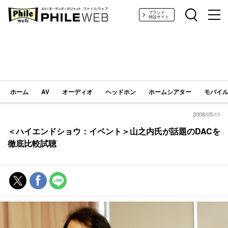
PHILE WEB｜AV/オーディオ/ガジェット
ブランド
特設サイト
ホーム
AV
オーディオ
ヘッドホン
ホームシアター
モバイル
2008/05/11
＜ハイエンドショウ：イベント＞山之内氏が話題のDACを
徹底比較試聴