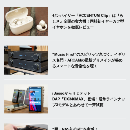
ゼンハイザー「ACCENTUM Clip」は『ら
しさ』全開の実力機！同社初イヤーカフ型
イヤホンを徹底レビュー
“Music First”のスピリッツ息づく。イギリ
ス名門・ARCAMの最新プリメインが秘め
るスマートな音楽性を聴く
iBassoからリミテッド
DAP「DX340MAX」登場！通常ラインナッ
プ3モデルとあわせて一斉試聴
“脱・NAS初心者”を実感！