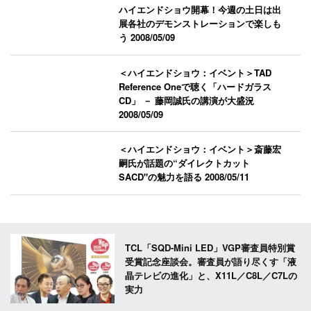
ハイエンドショウ開幕！今週の土日は出
展各社のデモンストレーションで楽しも
う
2008/05/09
＜ハイエンドショウ：イベント＞TAD
Reference Oneで聴く「ハードガラス
CD」 － 藤岡誠氏の講演が大盛況
2008/05/09
＜ハイエンドショウ：イベント＞斎藤宏
嗣氏が話題の“ダイレクトカット
SACD"の魅力を語る
2008/05/11
TCL「SQD-Mini LED」VGP審査員特別賞
受賞記念座談会。審査員が語り尽くす「液
晶テレビの進化」と、X11L／C8L／C7Lの
実力