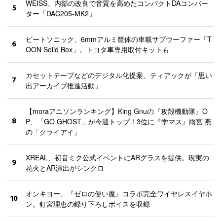
WEISS、内部の改良で音質を高めたコンパクトDAコンバー
5
ター「DAC205-MK2」
ビートソニック、6mmアルミ筐体の車載サブウーファー「T
6
OON Solid Box」。トヨタ車専用取付キットも
カセットテープなどのデジタル化提案、ティアックが「思い
7
出アーカイブ推進活動」
【moraアニソンランキング】King Gnuの『攻殻機動隊』O
8
P、「GO GHOST」が今週トップ！3位に『学マス』雨宮 燕
の「クライアイ」
XREAL、初音ミク公式イベントにARグラスを提供。現実の
9
花火とAR演出がシンクロ
オンキヨー、『ゼロの使い魔』コラボ完全ワイヤレスイヤホ
10
ン。釘宮理恵の録り下ろしボイスを収録