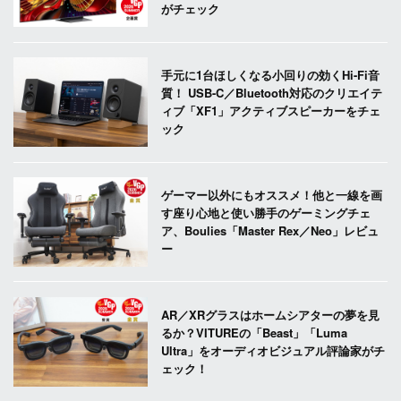
がチェック
手元に1台ほしくなる小回りの効くHi-Fi音
質！ USB-C／Bluetooth対応のクリエイテ
ィブ「XF1」アクティブスピーカーをチェ
ック
ゲーマー以外にもオススメ！他と一線を画
す座り心地と使い勝手のゲーミングチェ
ア、Boulies「Master Rex／Neo」レビュ
ー
AR／XRグラスはホームシアターの夢を見
るか？VITUREの「Beast」「Luma
Ultra」をオーディオビジュアル評論家がチ
ェック！