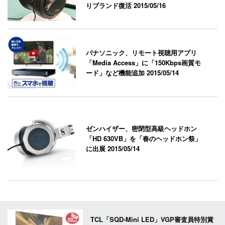
りブランド復活
2015/05/16
パナソニック、リモート視聴用アプリ
「Media Access」に「150Kbps画質モ
ード」など機能追加
2015/05/14
ゼンハイザー、密閉型高級ヘッドホン
「HD 630VB」を「春のヘッドホン祭」
に出展
2015/05/14
TCL「SQD-Mini LED」VGP審査員特別賞