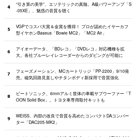
“引き算の美学”、エソテリックの真髄。A級パワーアンプ「S
4
-05XE」、魅惑の音質を聴く
VGPでコスパ大賞＆金賞を獲得！ プロが認めたイヤーカフ
5
型イヤホンBaseus「Bowie MC2」「MC2 Air」
アイオーデータ、「BDレコ」「DVDレコ」対応機種を拡
6
大。各社ブルーレイレコーダーからのダビングが可能に
フェーズメーション、MCカートリッジ「PP-2200」9/10発
7
売。磁気回路見直しやチタンボディ新採用で音質強化
ビートソニック、6mmアルミ筐体の車載サブウーファー「T
8
OON Solid Box」。トヨタ車専用取付キットも
WEISS、内部の改良で音質を高めたコンパクトDAコンバー
9
ター「DAC205-MK2」