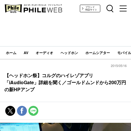
PHILE WEB｜AV/オーディオ/ガジェット
ブランド
特設サイト
ホーム
AV
オーディオ
ヘッドホン
ホームシアター
モバイル
2015/05/16
【ヘッドホン祭】コルグのハイレゾアプリ
「iAudioGate」詳細を聞く／ゴールドムンドから200万円
の新HPアンプ