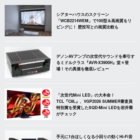
シアターハウスのスクリーン
「WCB2214WEM」で100型＆高画質をリ
ビングに！ 壁投写との画質比較も
デノンAVアンプの次世代サウンドを牽引す
るミドルクラス『AVR-X3900H』堂々登
場！その真価を徹底レビュー
「次世代Mini LED」の大本命！
TCL『C8L』、VGP2026 SUMMER審査員
特別賞を受賞したSQD-Mini LEDを岩井喬
がチェック
手元に1台ほしくなる小回りの効くHi-Fi音