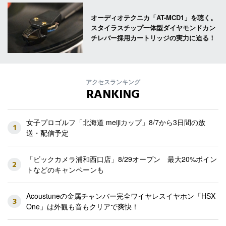
オーディオテクニカ「AT-MCD1」を聴く。
スタイラスチップ一体型ダイヤモンドカン
チレバー採用カートリッジの実力に迫る！
アクセスランキング
RANKING
女子プロゴルフ「北海道 meijiカップ」8/7から3日間の放
1
送・配信予定
「ビックカメラ浦和西口店」8/29オープン 最大20%ポイン
2
トなどのキャンペーンも
Acoustuneの金属チャンバー完全ワイヤレスイヤホン「HSX
3
One」は外観も音もクリアで爽快！