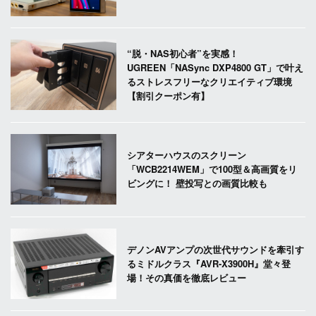
“脱・NAS初心者”を実感！
UGREEN「NASync DXP4800 GT」で叶え
るストレスフリーなクリエイティブ環境
【割引クーポン有】
シアターハウスのスクリーン
「WCB2214WEM」で100型＆高画質をリ
ビングに！ 壁投写との画質比較も
デノンAVアンプの次世代サウンドを牽引す
るミドルクラス『AVR-X3900H』堂々登
場！その真価を徹底レビュー