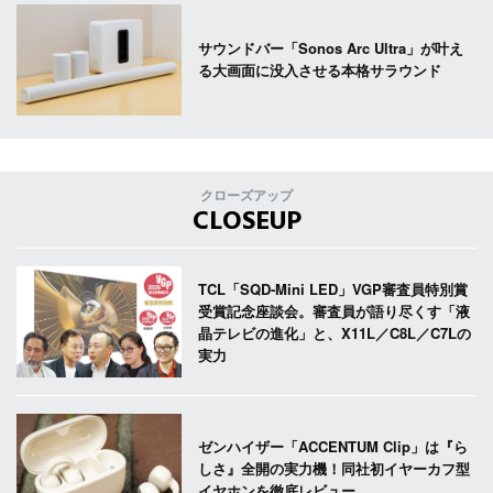
サウンドバー「Sonos Arc Ultra」が叶え
る大画面に没入させる本格サラウンド
クローズアップ
CLOSEUP
TCL「SQD-Mini LED」VGP審査員特別賞
受賞記念座談会。審査員が語り尽くす「液
晶テレビの進化」と、X11L／C8L／C7Lの
実力
ゼンハイザー「ACCENTUM Clip」は『ら
しさ』全開の実力機！同社初イヤーカフ型
イヤホンを徹底レビュー