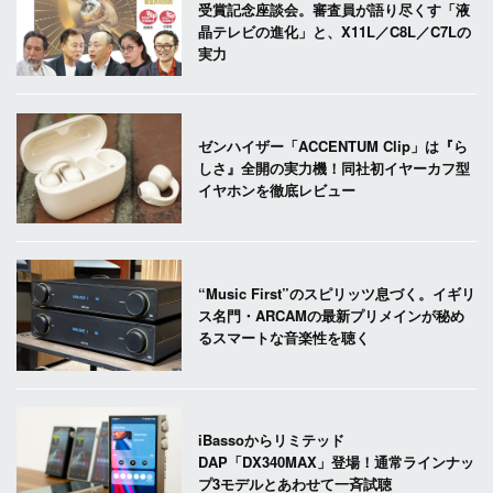
受賞記念座談会。審査員が語り尽くす「液
晶テレビの進化」と、X11L／C8L／C7Lの
実力
ゼンハイザー「ACCENTUM Clip」は『ら
しさ』全開の実力機！同社初イヤーカフ型
イヤホンを徹底レビュー
“Music First”のスピリッツ息づく。イギリ
ス名門・ARCAMの最新プリメインが秘め
るスマートな音楽性を聴く
iBassoからリミテッド
DAP「DX340MAX」登場！通常ラインナッ
プ3モデルとあわせて一斉試聴