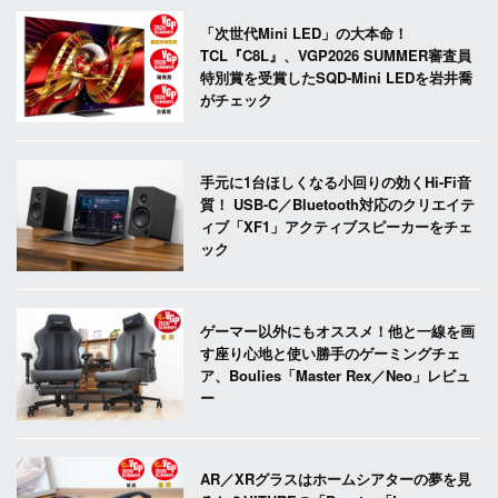
「次世代Mini LED」の大本命！
TCL『C8L』、VGP2026 SUMMER審査員
特別賞を受賞したSQD-Mini LEDを岩井喬
がチェック
手元に1台ほしくなる小回りの効くHi-Fi音
質！ USB-C／Bluetooth対応のクリエイテ
ィブ「XF1」アクティブスピーカーをチェ
ック
ゲーマー以外にもオススメ！他と一線を画
す座り心地と使い勝手のゲーミングチェ
ア、Boulies「Master Rex／Neo」レビュ
ー
AR／XRグラスはホームシアターの夢を見