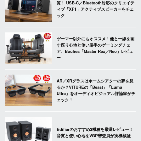
質！ USB-C／Bluetooth対応のクリエイテ
ィブ「XF1」アクティブスピーカーをチェ
ック
ゲーマー以外にもオススメ！他と一線を画
す座り心地と使い勝手のゲーミングチェ
ア、Boulies「Master Rex／Neo」レビュ
ー
AR／XRグラスはホームシアターの夢を見
るか？VITUREの「Beast」「Luma
Ultra」をオーディオビジュアル評論家がチ
ェック！
Edifierのおすすめ3機種を厳選レビュー！
音質と使い心地をVGP審査員が実機検証