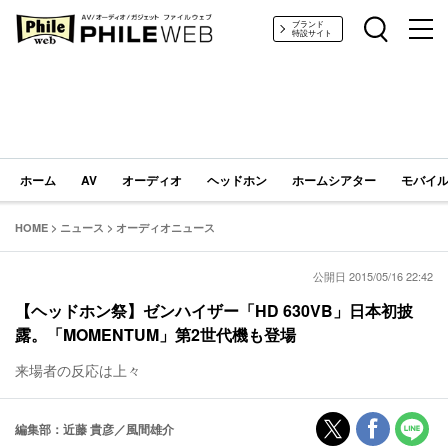
PHILE WEB｜AV/オーディオ/ガジェット
ブランド
特設サイト
ホーム
AV
オーディオ
ヘッドホン
ホームシアター
モバイル
HOME
>
ニュース
>
オーディオニュース
公開日 2015/05/16 22:42
【ヘッドホン祭】ゼンハイザー「HD 630VB」日本初披
露。「MOMENTUM」第2世代機も登場
来場者の反応は上々
編集部：近藤 貴彦／風間雄介