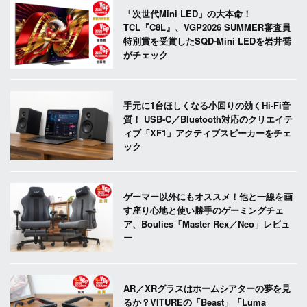
「次世代Mini LED」の大本命！
TCL『C8L』、VGP2026 SUMMER審査員
特別賞を受賞したSQD-Mini LEDを岩井喬
がチェック
手元に1台ほしくなる小回りの効くHi-Fi音
質！ USB-C／Bluetooth対応のクリエイテ
ィブ「XF1」アクティブスピーカーをチェ
ック
ゲーマー以外にもオススメ！他と一線を画
す座り心地と使い勝手のゲーミングチェ
ア、Boulies「Master Rex／Neo」レビュ
ー
AR／XRグラスはホームシアターの夢を見
るか？VITUREの「Beast」「Luma