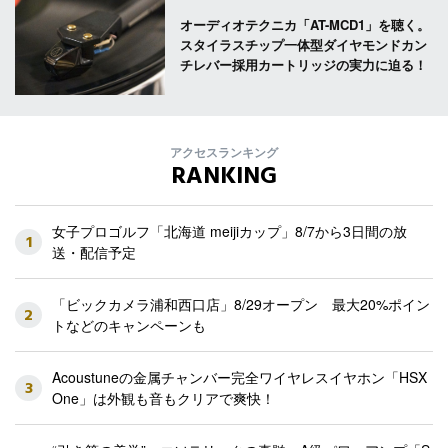
オーディオテクニカ「AT-MCD1」を聴く。
スタイラスチップ一体型ダイヤモンドカン
チレバー採用カートリッジの実力に迫る！
アクセスランキング
RANKING
女子プロゴルフ「北海道 meijiカップ」8/7から3日間の放
1
送・配信予定
「ビックカメラ浦和西口店」8/29オープン 最大20%ポイン
2
トなどのキャンペーンも
Acoustuneの金属チャンバー完全ワイヤレスイヤホン「HSX
3
One」は外観も音もクリアで爽快！