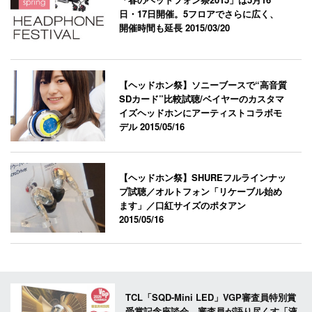
日・17日開催。5フロアでさらに広く、
開催時間も延長
2015/03/20
【ヘッドホン祭】ソニーブースで“高音質
SDカード”比較試聴/ベイヤーのカスタマ
イズヘッドホンにアーティストコラボモ
デル
2015/05/16
【ヘッドホン祭】SHUREフルラインナッ
プ試聴／オルトフォン「リケーブル始め
ます」／口紅サイズのポタアン
2015/05/16
TCL「SQD-Mini LED」VGP審査員特別賞
受賞記念座談会。審査員が語り尽くす「液