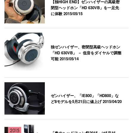
【独HIGH END】ゼンハイザーの高級密
閉型ヘッドホン「HD 630VB」を一足先
に体験
2015/05/15
独ゼンハイザー、密閉型高級ヘッドホン
「HD 630VB」 － 低音をダイヤルで調整
可能
2015/05/14
ゼンハイザー、「IE800」「HD800」な
ど8モデルを5月21日に値上げ
2015/04/20
「春のヘッドフォン祭2015」は5月16