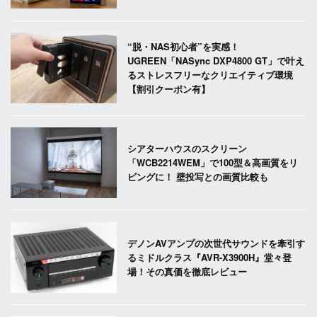
“脱・NAS初心者”を実感！
UGREEN「NASync DXP4800 GT」で叶え
るストレスフリーなクリエイティブ環境
【割引クーポン有】
シアターハウスのスクリーン
「WCB2214WEM」で100型＆高画質をリ
ビングに！ 壁投写との画質比較も
デノンAVアンプの次世代サウンドを牽引す
るミドルクラス『AVR-X3900H』堂々登
場！その真価を徹底レビュー