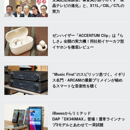
晶テレビの進化」と、X11L／C8L／C7Lの
実力
ゼンハイザー「ACCENTUM Clip」は『ら
しさ』全開の実力機！同社初イヤーカフ型
イヤホンを徹底レビュー
“Music First”のスピリッツ息づく。イギリ
ス名門・ARCAMの最新プリメインが秘め
るスマートな音楽性を聴く
iBassoからリミテッド
DAP「DX340MAX」登場！通常ラインナッ
プ3モデルとあわせて一斉試聴