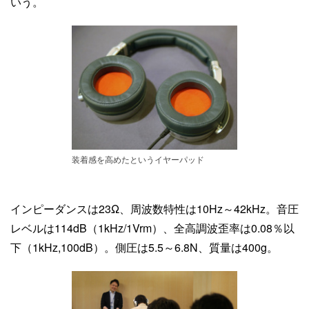
いう。
装着感を高めたというイヤーパッド
インピーダンスは23Ω、周波数特性は10Hz～42kHz。音圧
レベルは114dB（1kHz/1Vrm）、全高調波歪率は0.08％以
下（1kHz,100dB）。側圧は5.5～6.8N、質量は400g。