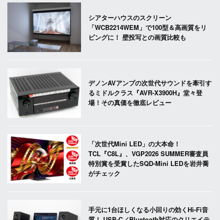
シアターハウスのスクリーン
「WCB2214WEM」で100型＆高画質をリ
ビングに！ 壁投写との画質比較も
デノンAVアンプの次世代サウンドを牽引す
るミドルクラス『AVR-X3900H』堂々登
場！その真価を徹底レビュー
「次世代Mini LED」の大本命！
TCL『C8L』、VGP2026 SUMMER審査員
特別賞を受賞したSQD-Mini LEDを岩井喬
がチェック
手元に1台ほしくなる小回りの効くHi-Fi音
質！ USB-C／Bluetooth対応のクリエイテ