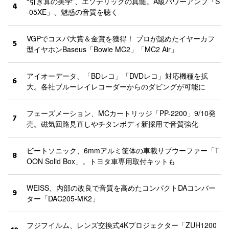
“引き算の美学”、エソテリックの真髄。A級パワーアンプ「S
4
-05XE」、魅惑の音質を聴く
VGPでコスパ大賞＆金賞を獲得！ プロが認めたイヤーカフ
5
型イヤホンBaseus「Bowie MC2」「MC2 Air」
アイオーデータ、「BDレコ」「DVDレコ」対応機種を拡
6
大。各社ブルーレイレコーダーからのダビングが可能に
フェーズメーション、MCカートリッジ「PP-2200」9/10発
7
売。磁気回路見直しやチタンボディ新採用で音質強化
ビートソニック、6mmアルミ筐体の車載サブウーファー「T
8
OON Solid Box」。トヨタ車専用取付キットも
WEISS、内部の改良で音質を高めたコンパクトDAコンバー
9
ター「DAC205-MK2」
フジフイルム、レンズ交換式4Kプロジェクター「ZUH1200