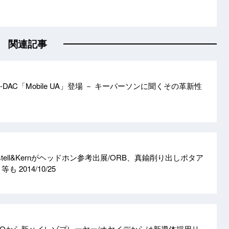
関連記事
DAC「Mobile UA」登場 － キーパーソンに聞くその革新性
tell&Kernがヘッドホン参考出展/ORB、真鍮削り出しポタア
ト等も
2014/10/25
iiOから新ハイレゾプレーヤー/オヤイデからは新導体採用リ