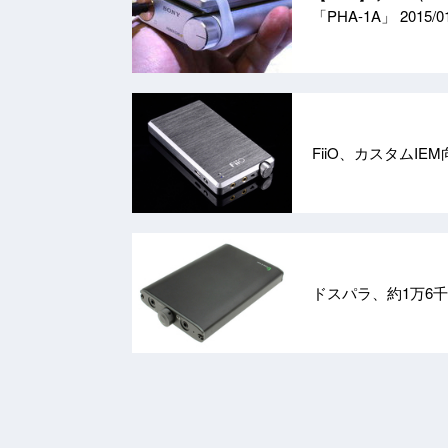
「PHA-1A」
2015/0
FiiO、カスタムI
ドスパラ、約1万6