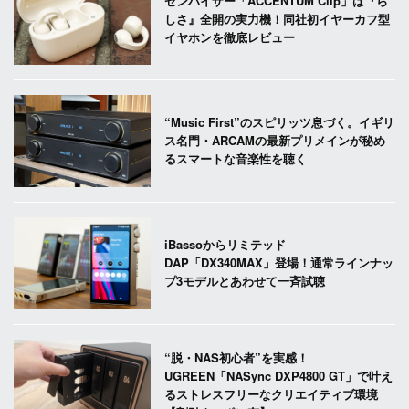
ゼンハイザー「ACCENTUM Clip」は『ら
しさ』全開の実力機！同社初イヤーカフ型
イヤホンを徹底レビュー
“Music First”のスピリッツ息づく。イギリ
ス名門・ARCAMの最新プリメインが秘め
るスマートな音楽性を聴く
iBassoからリミテッド
DAP「DX340MAX」登場！通常ラインナッ
プ3モデルとあわせて一斉試聴
“脱・NAS初心者”を実感！
UGREEN「NASync DXP4800 GT」で叶え
るストレスフリーなクリエイティブ環境