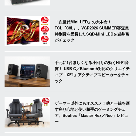
「次世代Mini LED」の大本命！
TCL『C8L』、VGP2026 SUMMER審査員
特別賞を受賞したSQD-Mini LEDを岩井喬
がチェック
手元に1台ほしくなる小回りの効くHi-Fi音
質！ USB-C／Bluetooth対応のクリエイテ
ィブ「XF1」アクティブスピーカーをチェ
ック
ゲーマー以外にもオススメ！他と一線を画
す座り心地と使い勝手のゲーミングチェ
ア、Boulies「Master Rex／Neo」レビュ
ー