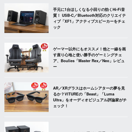
手元に1台ほしくなる小回りの効くHi-Fi音
質！ USB-C／Bluetooth対応のクリエイテ
ィブ「XF1」アクティブスピーカーをチェ
ック
ゲーマー以外にもオススメ！他と一線を画
す座り心地と使い勝手のゲーミングチェ
ア、Boulies「Master Rex／Neo」レビュ
ー
AR／XRグラスはホームシアターの夢を見
るか？VITUREの「Beast」「Luma
Ultra」をオーディオビジュアル評論家がチ
ェック！