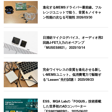
進化するMEMSドライバー最前線。フル
レンジユニットで狙う、音質＆ノイキャ
ン性能の次なる可能性
2026/03/30
日清紡マイクロデバイス、オーディオ用2
回路J-FET入力のオペアンプ
「MUSES8921」
2025/10/14
完全ワイヤレスの音質を進化させる新し
いMEMSユニット。低消費電力で駆動す
る“Lassen”先行試聴！
2025/09/23
ESS、MQA Labの「FOQUS」技術搭載
した世界初のADコンバーター
「ES9823MPRO」
2025/06/02