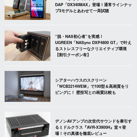
DAP「DX340MAX」登場！通常ラインナッ
プ3モデルとあわせて一斉試聴
“脱・NAS初心者”を実感！
UGREEN「NASync DXP4800 GT」で叶え
るストレスフリーなクリエイティブ環境
【割引クーポン有】
シアターハウスのスクリーン
「WCB2214WEM」で100型＆高画質をリ
ビングに！ 壁投写との画質比較も
デノンAVアンプの次世代サウンドを牽引す
るミドルクラス『AVR-X3900H』堂々登
場！その真価を徹底レビュー