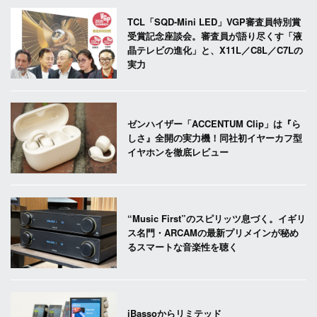
TCL「SQD-Mini LED」VGP審査員特別賞
受賞記念座談会。審査員が語り尽くす「液
晶テレビの進化」と、X11L／C8L／C7Lの
実力
ゼンハイザー「ACCENTUM Clip」は『ら
しさ』全開の実力機！同社初イヤーカフ型
イヤホンを徹底レビュー
“Music First”のスピリッツ息づく。イギリ
ス名門・ARCAMの最新プリメインが秘め
るスマートな音楽性を聴く
iBassoからリミテッド