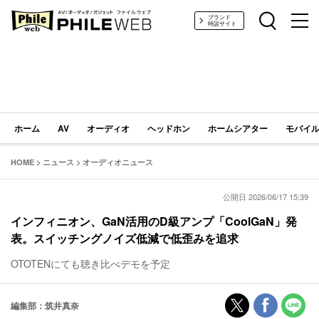
PHILE WEB｜AV/オーディオ/ガジェット
ブランド
特設サイト
ホーム
AV
オーディオ
ヘッドホン
ホームシアター
モバイル
HOME
>
ニュース
>
オーディオニュース
公開日 2026/06/17 15:39
インフィニオン、GaN活用のD級アンプ「CoolGaN」発
表。スイッチングノイズ低減で低歪みを追求
OTOTENにても聴き比べデモを予定
編集部：筑井真奈