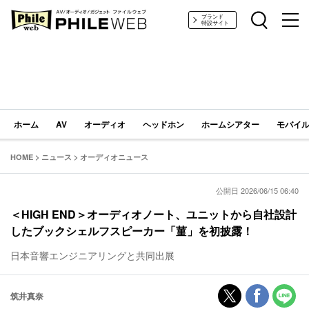
PHILE WEB｜AV/オーディオ/ガジェット
ブランド
特設サイト
ホーム
AV
オーディオ
ヘッドホン
ホームシアター
モバイル
HOME
>
ニュース
>
オーディオニュース
公開日 2026/06/15 06:40
＜HIGH END＞オーディオノート、ユニットから自社設計
したブックシェルフスピーカー「菫」を初披露！
日本音響エンジニアリングと共同出展
筑井真奈