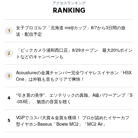
アクセスランキング
RANKING
女子プロゴルフ「北海道 meijiカップ」8/7から3日間の放
1
送・配信予定
「ビックカメラ浦和西口店」8/29オープン 最大20%ポイン
2
トなどのキャンペーンも
Acoustuneの金属チャンバー完全ワイヤレスイヤホン「HSX
3
One」は外観も音もクリアで爽快！
“引き算の美学”、エソテリックの真髄。A級パワーアンプ「S
4
-05XE」、魅惑の音質を聴く
VGPでコスパ大賞＆金賞を獲得！ プロが認めたイヤーカフ
5
型イヤホンBaseus「Bowie MC2」「MC2 Air」