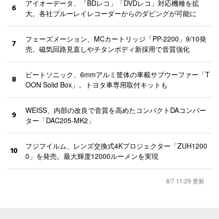
アイオーデータ、「BDレコ」「DVDレコ」対応機種を拡
6
大。各社ブルーレイレコーダーからのダビングが可能に
フェーズメーション、MCカートリッジ「PP-2200」9/10発
7
売。磁気回路見直しやチタンボディ新採用で音質強化
ビートソニック、6mmアルミ筐体の車載サブウーファー「T
8
OON Solid Box」。トヨタ車専用取付キットも
WEISS、内部の改良で音質を高めたコンパクトDAコンバー
9
ター「DAC205-MK2」
フジフイルム、レンズ交換式4Kプロジェクター「ZUH1200
10
0」を発売。最大輝度12000ルーメンを実現
8/7 11:29 更新