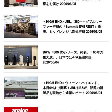
様をお届け
2026/06/05
＜HIGH END＞JBL、380mmダブルウー
ファー搭載の「Summit EVEREST」発
表。ミッドレンジも新規搭載
2026/06/05
B&W「800 D5シリーズ」発表、「60年の
集大成」。日本では今秋受注開始
2026/06/04
＜HIGH END＞ウィーン・ハイエンド、
本日6/4より開幕！JBLやB&W、話題の新
製品を現地から速報レポート
2026/06/04