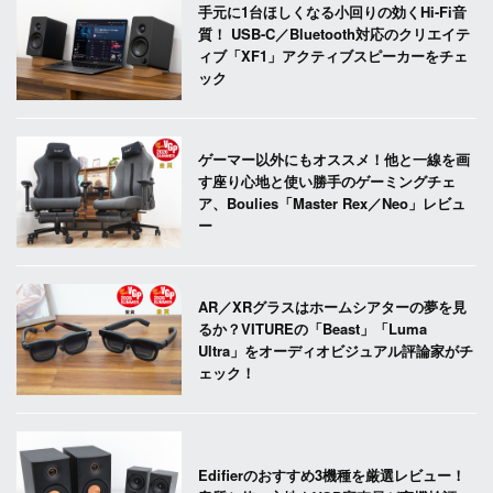
手元に1台ほしくなる小回りの効くHi-Fi音
質！ USB-C／Bluetooth対応のクリエイテ
ィブ「XF1」アクティブスピーカーをチェ
ック
ゲーマー以外にもオススメ！他と一線を画
す座り心地と使い勝手のゲーミングチェ
ア、Boulies「Master Rex／Neo」レビュ
ー
AR／XRグラスはホームシアターの夢を見
るか？VITUREの「Beast」「Luma
Ultra」をオーディオビジュアル評論家がチ
ェック！
Edifierのおすすめ3機種を厳選レビュー！