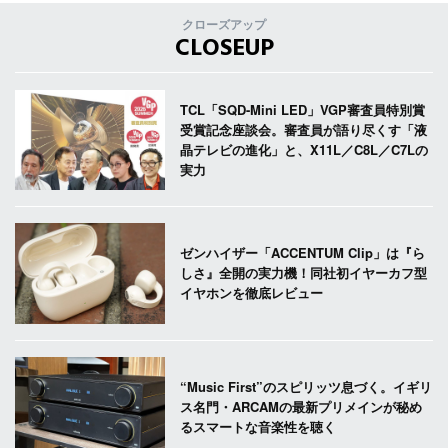
クローズアップ
CLOSEUP
TCL「SQD-Mini LED」VGP審査員特別賞
受賞記念座談会。審査員が語り尽くす「液
晶テレビの進化」と、X11L／C8L／C7Lの
実力
ゼンハイザー「ACCENTUM Clip」は『ら
しさ』全開の実力機！同社初イヤーカフ型
イヤホンを徹底レビュー
“Music First”のスピリッツ息づく。イギリ
ス名門・ARCAMの最新プリメインが秘め
るスマートな音楽性を聴く