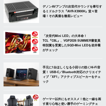
デノンAVアンプの次世代サウンドを牽引す
るミドルクラス『AVR-X3900H』堂々登
場！その真価を徹底レビュー
「次世代Mini LED」の大本命！
TCL『C8L』、VGP2026 SUMMER審査員
特別賞を受賞したSQD-Mini LEDを岩井喬
がチェック
手元に1台ほしくなる小回りの効くHi-Fi音
質！ USB-C／Bluetooth対応のクリエイテ
ィブ「XF1」アクティブスピーカーをチェ
ック
ゲーマー以外にもオススメ！他と一線を画
す座り心地と使い勝手のゲーミングチェ