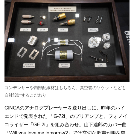
コンデンサーや内部配線材はもちろん、真空管のソケットなども
自社設計するこだわり
GINGAのアナログプレーヤーを送り出しに、昨年のハイ
エンドで発表された
「G-72i」のプリアンプと、フォノイ
コライザー「GE-2i」を組み合わせ。山下達郎のカバー曲
「Will you love me tomorrow?」では哀切な歌声が胸を突