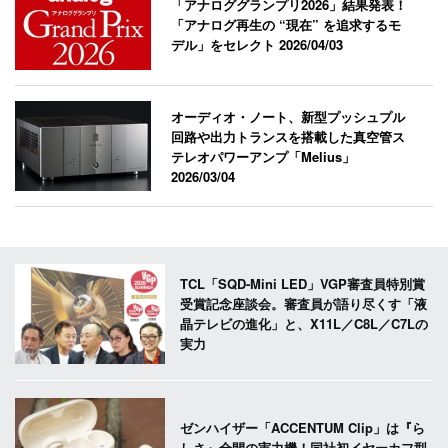
「アナロググランプリ2026」結果発表！
「アナログ再生の “現在” を追求するモ
デル」をセレクト
2026/04/03
オーディオ・ノート、新型プッシュプル
回路や出力トランスを搭載した真空管ス
テレオパワーアンプ「Melius」
2026/03/04
TCL「SQD-Mini LED」VGP審査員特別賞
受賞記念座談会。審査員が語り尽くす「液
晶テレビの進化」と、X11L／C8L／C7Lの
実力
ゼンハイザー「ACCENTUM Clip」は『ら
しさ』全開の実力機！同社初イヤーカフ型