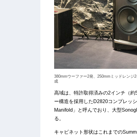
380mmウーファー2発、250mmミッドレン
成
高域は、特許取得済みの2インチ（約5
ー構造を採用したD2820コンプレッション
Manifold」と呼んでおり、大型Sono
る。
キャビネット形状はこれまでのSumm