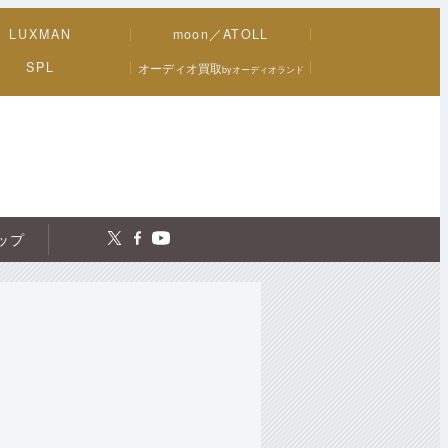
LUXMAN
moon／ATOLL
SPL
オーディオ買取
byオーディオランド
トップ