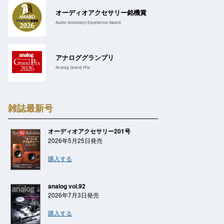
オーディオアクセサリー銘機賞
Audio Accessory Excellence Award
アナロググランプリ
Analog Grand Prix
雑誌最新号
オーディオアクセサリー201号
2026年5月25日発売
購入する
analog vol.92
2026年7月3日発売
購入する