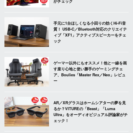
がチェック
手元に1台ほしくなる小回りの効くHi-Fi音
質！ USB-C／Bluetooth対応のクリエイテ
ィブ「XF1」アクティブスピーカーをチェ
ック
ゲーマー以外にもオススメ！他と一線を画
す座り心地と使い勝手のゲーミングチェ
ア、Boulies「Master Rex／Neo」レビュ
ー
AR／XRグラスはホームシアターの夢を見
るか？VITUREの「Beast」「Luma
Ultra」をオーディオビジュアル評論家がチ
ェック！