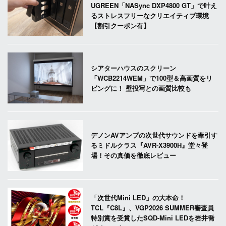
UGREEN「NASync DXP4800 GT」で叶え
るストレスフリーなクリエイティブ環境
【割引クーポン有】
シアターハウスのスクリーン
「WCB2214WEM」で100型＆高画質をリ
ビングに！ 壁投写との画質比較も
デノンAVアンプの次世代サウンドを牽引す
るミドルクラス『AVR-X3900H』堂々登
場！その真価を徹底レビュー
「次世代Mini LED」の大本命！
TCL『C8L』、VGP2026 SUMMER審査員
特別賞を受賞したSQD-Mini LEDを岩井喬