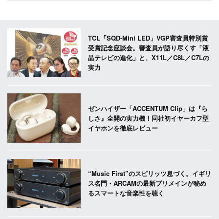
TCL「SQD-Mini LED」VGP審査員特別賞
受賞記念座談会。審査員が語り尽くす「液
晶テレビの進化」と、X11L／C8L／C7Lの
実力
ゼンハイザー「ACCENTUM Clip」は『ら
しさ』全開の実力機！同社初イヤーカフ型
イヤホンを徹底レビュー
“Music First”のスピリッツ息づく。イギリ
ス名門・ARCAMの最新プリメインが秘め
るスマートな音楽性を聴く