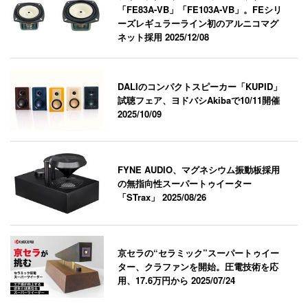
「FE83A-VB」「FE103A-VB」。FEシリ
ーズレギュラーライン初のアルニコマグ
ネット採用
2025/12/08
DALIのコンパクトスピーカー「KUPID」
試聴フェア、ヨドバシAkibaで10/11開催
2025/10/09
FYNE AUDIO、マグネシウム振動板採用
の無指向性スーパートゥイーター
「STrax」
2025/08/26
京セラの“セラミック”スーパートゥイー
ター、クラファンを開始。圧電技術を応
用、17.6万円から
2025/07/24