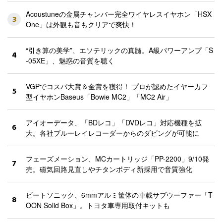
Acoustuneの金属チャンバー完全ワイヤレスイヤホン「HSX
3
One」は外観も音もクリアで爽快！
“引き算の美学”、エソテリックの真髄。A級パワーアンプ「S
4
-05XE」、魅惑の音質を聴く
VGPでコスパ大賞＆金賞を獲得！ プロが認めたイヤーカフ
5
型イヤホンBaseus「Bowie MC2」「MC2 Air」
アイオーデータ、「BDレコ」「DVDレコ」対応機種を拡
6
大。各社ブルーレイレコーダーからのダビングが可能に
フェーズメーション、MCカートリッジ「PP-2200」9/10発
7
売。磁気回路見直しやチタンボディ新採用で音質強化
ビートソニック、6mmアルミ筐体の車載サブウーファー「T
8
OON Solid Box」。トヨタ車専用取付キットも