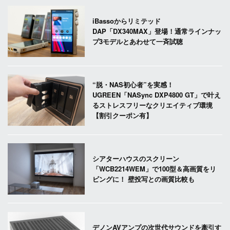
iBassoからリミテッド
DAP「DX340MAX」登場！通常ラインナッ
プ3モデルとあわせて一斉試聴
“脱・NAS初心者”を実感！
UGREEN「NASync DXP4800 GT」で叶え
るストレスフリーなクリエイティブ環境
【割引クーポン有】
シアターハウスのスクリーン
「WCB2214WEM」で100型＆高画質をリ
ビングに！ 壁投写との画質比較も
デノンAVアンプの次世代サウンドを牽引す