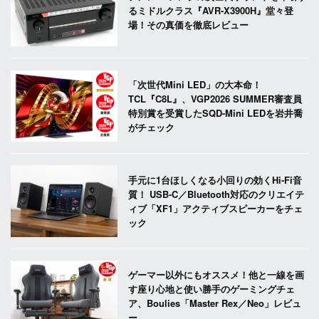
るミドルクラス『AVR-X3900H』堂々登
場！その真価を徹底レビュー
「次世代Mini LED」の大本命！
TCL『C8L』、VGP2026 SUMMER審査員
特別賞を受賞したSQD-Mini LEDを岩井喬
がチェック
手元に1台ほしくなる小回りの効くHi-Fi音
質！ USB-C／Bluetooth対応のクリエイテ
ィブ「XF1」アクティブスピーカーをチェ
ック
ゲーマー以外にもオススメ！他と一線を画
す座り心地と使い勝手のゲーミングチェ
ア、Boulies「Master Rex／Neo」レビュ
ー