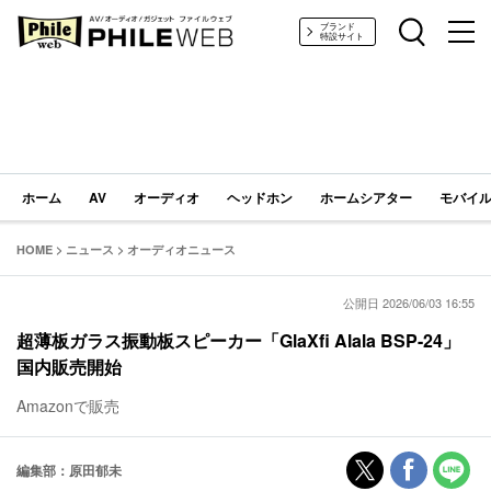
PHILE WEB｜AV/オーディオ/ガジェット
ブランド
特設サイト
ホーム
AV
オーディオ
ヘッドホン
ホームシアター
モバイル
HOME
>
ニュース
>
オーディオニュース
公開日 2026/06/03 16:55
超薄板ガラス振動板スピーカー「GlaXfi Alala BSP-24」
国内販売開始
Amazonで販売
編集部：原田郁未