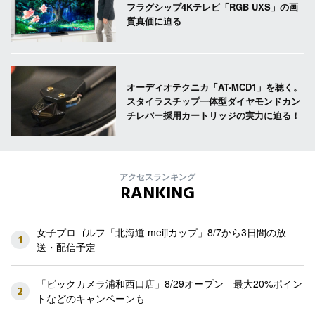
フラグシップ4Kテレビ「RGB UXS」の画
質真価に迫る
オーディオテクニカ「AT-MCD1」を聴く。
スタイラスチップ一体型ダイヤモンドカン
チレバー採用カートリッジの実力に迫る！
アクセスランキング
RANKING
女子プロゴルフ「北海道 meijiカップ」8/7から3日間の放
1
送・配信予定
「ビックカメラ浦和西口店」8/29オープン 最大20%ポイン
2
トなどのキャンペーンも