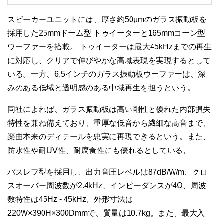
スピーカーユニットには、厚さ約50μmのガラス振動板を
採用した25mmドーム型
トゥイーターと165mmコーン型
ウーファーを搭載。
トゥイーターは最大45kHzまでの再生
に対応し、クリアで伸びやかな高域表現を実現するとして
いる。一方、6.5インチのガラス振動板ウーファーは、深
みのある低域と透明感のある中域再生を担うという。
同社によれば、ガラス振動板は高い剛性と優れた内部損失
特性を兼ね備えており、重厚な低音から繊細な高音まで、
楽曲本来のディテールを忠実に再現できるという。また、
防水性や耐UV性、耐腐食性にも優れるとしている。
バスレフ型を採用し、出力音圧レベルは87dB/W/m、クロ
スオーバー周波数が2.4kHz、インピーダンスが4Ω、周波
数特性は45Hz - 45kHz。外形寸法は
220W×390H×300Dmmで、質量は10.7kg。また、最大入