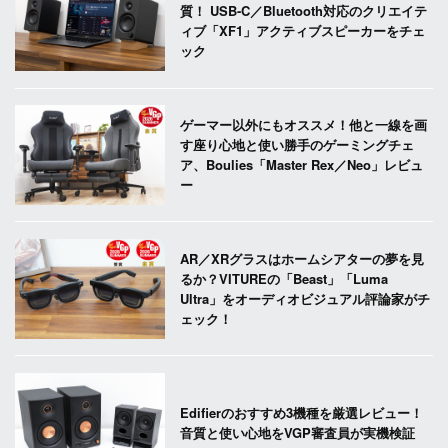
質！ USB-C／Bluetooth対応のクリエイテ
ィブ「XF1」アクティブスピーカーをチェ
ック
ゲーマー以外にもオススメ！他と一線を画
す座り心地と使い勝手のゲーミングチェ
ア、Boulies「Master Rex／Neo」レビュ
ー
AR／XRグラスはホームシアターの夢を見
るか？VITUREの「Beast」「Luma
Ultra」をオーディオビジュアル評論家がチ
ェック！
Edifierのおすすめ3機種を厳選レビュー！
音質と使い心地をVGP審査員が実機検証