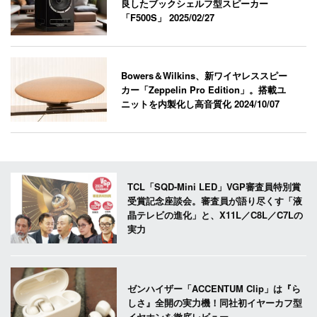
良したブックシェルフ型スピーカー
「F500S」
2025/02/27
Bowers＆Wilkins、新ワイヤレススピー
カー「Zeppelin Pro Edition」。搭載ユ
ニットを内製化し高音質化
2024/10/07
TCL「SQD-Mini LED」VGP審査員特別賞
受賞記念座談会。審査員が語り尽くす「液
晶テレビの進化」と、X11L／C8L／C7Lの
実力
ゼンハイザー「ACCENTUM Clip」は『ら
しさ』全開の実力機！同社初イヤーカフ型
イヤホンを徹底レビュー