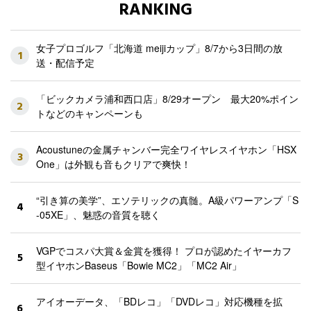
RANKING
女子プロゴルフ「北海道 meijiカップ」8/7から3日間の放
1
送・配信予定
「ビックカメラ浦和西口店」8/29オープン 最大20%ポイン
2
トなどのキャンペーンも
Acoustuneの金属チャンバー完全ワイヤレスイヤホン「HSX
3
One」は外観も音もクリアで爽快！
“引き算の美学”、エソテリックの真髄。A級パワーアンプ「S
4
-05XE」、魅惑の音質を聴く
VGPでコスパ大賞＆金賞を獲得！ プロが認めたイヤーカフ
5
型イヤホンBaseus「Bowie MC2」「MC2 Air」
アイオーデータ、「BDレコ」「DVDレコ」対応機種を拡
6