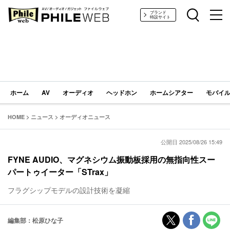
PHILE WEB｜AV/オーディオ/ガジェット
ブランド
特設サイト
ホーム
AV
オーディオ
ヘッドホン
ホームシアター
モバイル
HOME
>
ニュース
>
オーディオニュース
公開日 2025/08/26 15:49
FYNE AUDIO、マグネシウム振動板採用の無指向性スー
パートゥイーター「STrax」
フラグシップモデルの設計技術を凝縮
編集部：松原ひな子