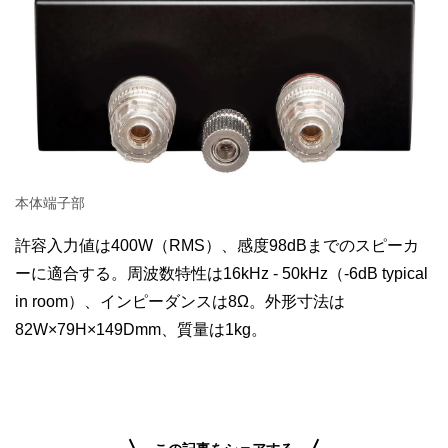
本体端子部
許容入力値は400W（RMS）、感度98dBまでのスピーカ
ーに適合する。周波数特性は16kHz - 50kHz（-6dB typical
in room）、インピーダンスは8Ω。外形寸法は
82W×79H×149Dmm、質量は1kg。
この記事をシェアする