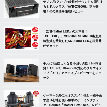
デノンAVアンプの次世代サウンドを牽引す
るミドルクラス『AVR-X3900H』堂々登
場！その真価を徹底レビュー
「次世代Mini LED」の大本命！
TCL『C8L』、VGP2026 SUMMER審査員
特別賞を受賞したSQD-Mini LEDを岩井喬
がチェック
手元に1台ほしくなる小回りの効くHi-Fi音
質！ USB-C／Bluetooth対応のクリエイテ
ィブ「XF1」アクティブスピーカーをチェ
ック
ゲーマー以外にもオススメ！他と一線を画
す座り心地と使い勝手のゲーミングチェ
ア、Boulies「Master Rex／Neo」レビュ