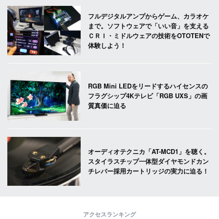
フルデジタルアンプからゲーム、カラオケ
まで。ソフトウェアで「いい音」を支える
ＣＲＩ・ミドルウェアの技術をOTOTENで
体験しよう！
RGB Mini LEDをリードするハイセンスの
フラグシップ4Kテレビ「RGB UXS」の画
質真価に迫る
オーディオテクニカ「AT-MCD1」を聴く。
スタイラスチップ一体型ダイヤモンドカン
チレバー採用カートリッジの実力に迫る！
アクセスランキング