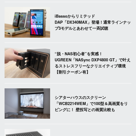
iBassoからリミテッド
DAP「DX340MAX」登場！通常ラインナッ
プ3モデルとあわせて一斉試聴
“脱・NAS初心者”を実感！
UGREEN「NASync DXP4800 GT」で叶え
るストレスフリーなクリエイティブ環境
【割引クーポン有】
シアターハウスのスクリーン
「WCB2214WEM」で100型＆高画質をリ
ビングに！ 壁投写との画質比較も