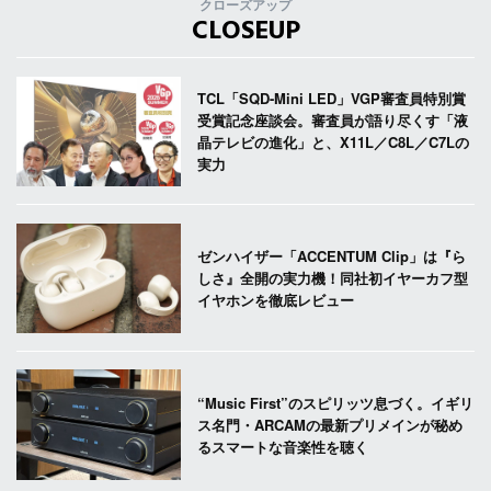
クローズアップ
CLOSEUP
TCL「SQD-Mini LED」VGP審査員特別賞
受賞記念座談会。審査員が語り尽くす「液
晶テレビの進化」と、X11L／C8L／C7Lの
実力
ゼンハイザー「ACCENTUM Clip」は『ら
しさ』全開の実力機！同社初イヤーカフ型
イヤホンを徹底レビュー
“Music First”のスピリッツ息づく。イギリ
ス名門・ARCAMの最新プリメインが秘め
るスマートな音楽性を聴く