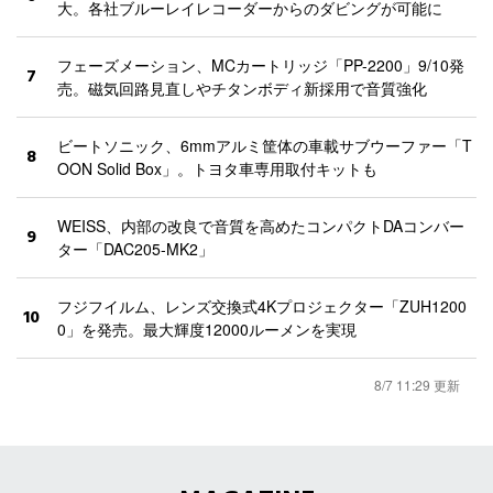
大。各社ブルーレイレコーダーからのダビングが可能に
フェーズメーション、MCカートリッジ「PP-2200」9/10発
7
売。磁気回路見直しやチタンボディ新採用で音質強化
ビートソニック、6mmアルミ筐体の車載サブウーファー「T
8
OON Solid Box」。トヨタ車専用取付キットも
WEISS、内部の改良で音質を高めたコンパクトDAコンバー
9
ター「DAC205-MK2」
フジフイルム、レンズ交換式4Kプロジェクター「ZUH1200
10
0」を発売。最大輝度12000ルーメンを実現
8/7 11:29 更新