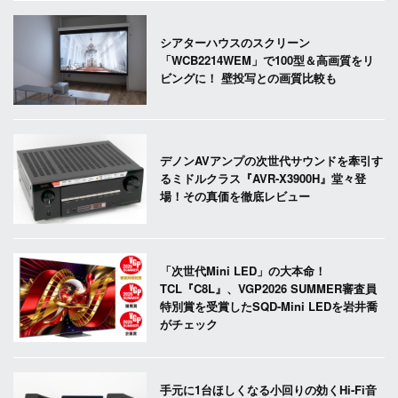
シアターハウスのスクリーン
「WCB2214WEM」で100型＆高画質をリ
ビングに！ 壁投写との画質比較も
デノンAVアンプの次世代サウンドを牽引す
るミドルクラス『AVR-X3900H』堂々登
場！その真価を徹底レビュー
「次世代Mini LED」の大本命！
TCL『C8L』、VGP2026 SUMMER審査員
特別賞を受賞したSQD-Mini LEDを岩井喬
がチェック
手元に1台ほしくなる小回りの効くHi-Fi音