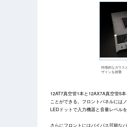
特徴的なガラス
ザインを踏襲
12AT7真空管1本と12AX7A真空
ことができる。フロントパネルには
LEDドットで入力機器と音量レベル
さらにフロントにはバイパス可能なバ