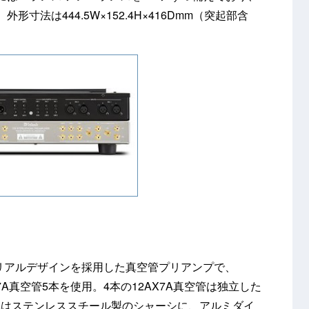
寸法は444.5W×152.4H×416Dmm（突起部含
リアルデザインを採用した真空管プリアンプで、
AX7A真空管5本を使用。4本の12AX7A真空管は独立した
体はステンレススチール製のシャーシに、アルミダイ