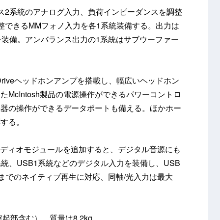
ス2系統のアナログ入力、負荷インピーダンスを調整
整できるMMフォノ入力を各1系統装備する。出力は
を装備。アンバランス出力の1系統はサブウーファー
Driveヘッドホンアンプを搭載し、幅広いヘッドホン
McIntosh製品の電源操作ができるパワーコントロ
機器の操作ができるデータポートも備える。ほかホー
応する。
ーディオモジュールを追加すると、デジタル音源にも
系統、USB1系統などのデジタル入力を装備し、USB
kHzまでのネイティブ再生に対応、同軸/光入力は最大
（突起部含む）、質量は8.2kg。