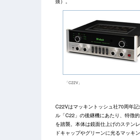
抜）。
「C22V」
C22Vはマッキントッシュ社70周年
ル「C22」の後継機にあたり、特徴
を踏襲。本体は鏡面仕上げのステン
ドキャップやグリーンに光るマッキ