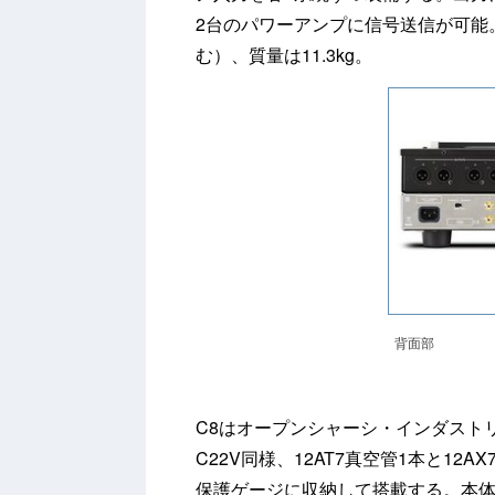
2台のパワーアンプに信号送信が可能。外形
む）、質量は11.3kg。
背面部
C8はオープンシャーシ・インダスト
C22V同様、12AT7真空管1本と12
保護ゲージに収納して搭載する。本