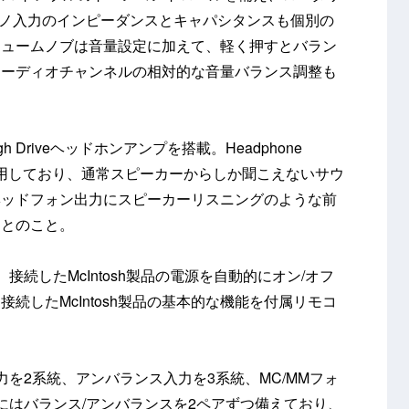
ォノ入力のインピーダンスとキャパシタンスも個別の
リュームノブは音量設定に加えて、軽く押すとバラン
オーディオチャンネルの相対的な音量バランス調整も
 Driveヘッドホンアンプを搭載。Headphone
D）技術を採用しており、通常スピーカーからしか聞こえないサウ
ヘッドフォン出力にスピーカーリスニングのような前
るとのこと。
続したMcIntosh製品の電源を自動的にオン/オフ
続したMcIntosh製品の基本的な機能を付属リモコ
を2系統、アンバランス入力を3系統、MC/MMフォ
にはバランス/アンバランスを2ペアずつ備えており、