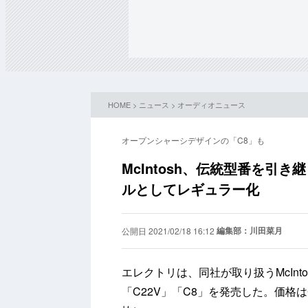
HOME
>
ニュース
>
オーディオニュース
オープンシャーシデザインの「C8」も
McIntosh、伝統型番を引
ルとしてレギュラー化
編集部：川田菜月
公開日 2021/02/18 16:12
エレクトリは、同社が取り扱うMcIn
「C22V」「C8」を発売した。価格はC2