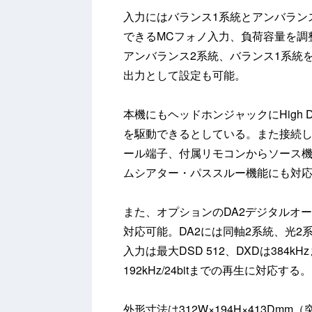
入力にはバランス1系統とアンバラン
できるMCフォノ入力、負荷容量を調
アンバランス2系統、バランス1系統
出力として設定も可能。
本機にもヘッドホンジャックにHigh 
を駆動できるとしている。また接続した
ール端子、付属リモコンからソース
ムシアター・パススルー機能にも対
また、オプションのDA2デジタルオ
対応可能。DA2には同軸2系統、光2
入力は最大DSD 512、DXDは384
192kHz/24bitまでの再生に対応する。
外形寸法は312W×194H×413Dmm