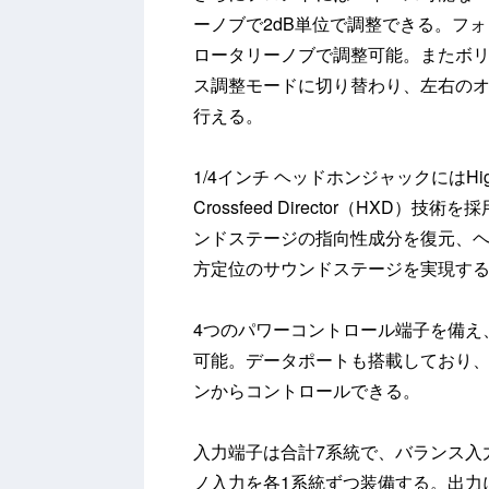
ーノブで2dB単位で調整できる。フ
ロータリーノブで調整可能。またボ
ス調整モードに切り替わり、左右の
行える。
1/4インチ ヘッドホンジャックにはHigh
Crossfeed Director（HX
ンドステージの指向性成分を復元、
方定位のサウンドステージを実現す
4つのパワーコントロール端子を備え、接
可能。データポートも搭載しており、接
ンからコントロールできる。
入力端子は合計7系統で、バランス入力
ノ入力を各1系統ずつ装備する。出力