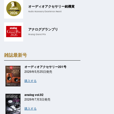
オーディオアクセサリー銘機賞
Audio Accessory Excellence Award
アナロググランプリ
Analog Grand Prix
雑誌最新号
オーディオアクセサリー201号
2026年5月25日発売
購入する
analog vol.92
2026年7月3日発売
購入する