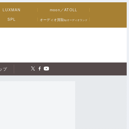
LUXMAN
moon／ATOLL
SPL
オーディオ買取
byオーディオランド
トップ