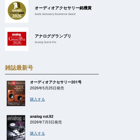
オーディオアクセサリー銘機賞
Audio Accessory Excellence Award
アナロググランプリ
Analog Grand Prix
雑誌最新号
オーディオアクセサリー201号
2026年5月25日発売
購入する
analog vol.92
2026年7月3日発売
購入する