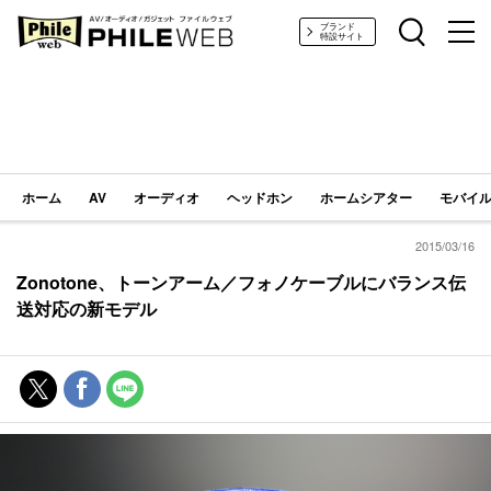
PHILE WEB｜AV/オーディオ/ガジェット
ブランド
特設サイト
ホーム
AV
オーディオ
ヘッドホン
ホームシアター
モバイル
2015/03/16
Zonotone、トーンアーム／フォノケーブルにバランス伝
送対応の新モデル