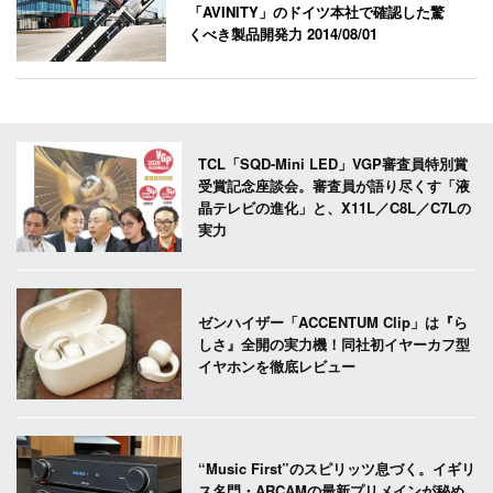
「AVINITY」のドイツ本社で確認した驚
くべき製品開発力
2014/08/01
TCL「SQD-Mini LED」VGP審査員特別賞
受賞記念座談会。審査員が語り尽くす「液
晶テレビの進化」と、X11L／C8L／C7Lの
実力
ゼンハイザー「ACCENTUM Clip」は『ら
しさ』全開の実力機！同社初イヤーカフ型
イヤホンを徹底レビュー
“Music First”のスピリッツ息づく。イギリ
ス名門・ARCAMの最新プリメインが秘め