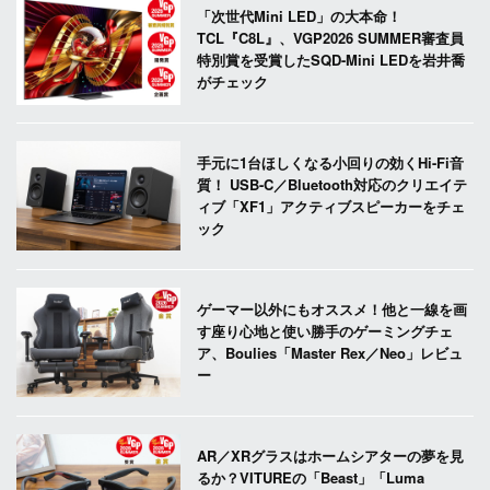
「次世代Mini LED」の大本命！
TCL『C8L』、VGP2026 SUMMER審査員
特別賞を受賞したSQD-Mini LEDを岩井喬
がチェック
手元に1台ほしくなる小回りの効くHi-Fi音
質！ USB-C／Bluetooth対応のクリエイテ
ィブ「XF1」アクティブスピーカーをチェ
ック
ゲーマー以外にもオススメ！他と一線を画
す座り心地と使い勝手のゲーミングチェ
ア、Boulies「Master Rex／Neo」レビュ
ー
AR／XRグラスはホームシアターの夢を見
るか？VITUREの「Beast」「Luma