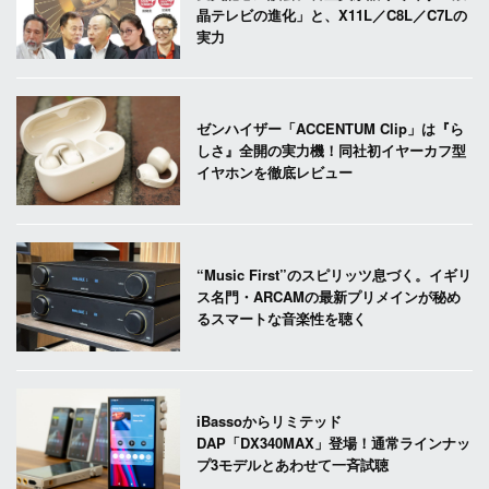
晶テレビの進化」と、X11L／C8L／C7Lの
実力
ゼンハイザー「ACCENTUM Clip」は『ら
しさ』全開の実力機！同社初イヤーカフ型
イヤホンを徹底レビュー
“Music First”のスピリッツ息づく。イギリ
ス名門・ARCAMの最新プリメインが秘め
るスマートな音楽性を聴く
iBassoからリミテッド
DAP「DX340MAX」登場！通常ラインナッ
プ3モデルとあわせて一斉試聴