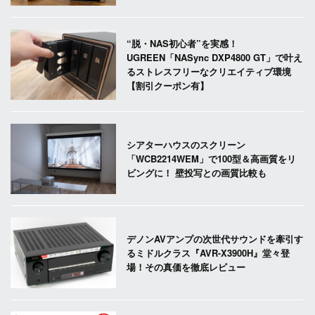
“脱・NAS初心者”を実感！
UGREEN「NASync DXP4800 GT」で叶え
るストレスフリーなクリエイティブ環境
【割引クーポン有】
シアターハウスのスクリーン
「WCB2214WEM」で100型＆高画質をリ
ビングに！ 壁投写との画質比較も
デノンAVアンプの次世代サウンドを牽引す
るミドルクラス『AVR-X3900H』堂々登
場！その真価を徹底レビュー