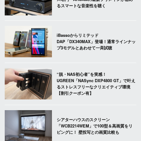
るスマートな音楽性を聴く
iBassoからリミテッド
DAP「DX340MAX」登場！通常ラインナッ
プ3モデルとあわせて一斉試聴
“脱・NAS初心者”を実感！
UGREEN「NASync DXP4800 GT」で叶え
るストレスフリーなクリエイティブ環境
【割引クーポン有】
シアターハウスのスクリーン
「WCB2214WEM」で100型＆高画質をリ
ビングに！ 壁投写との画質比較も