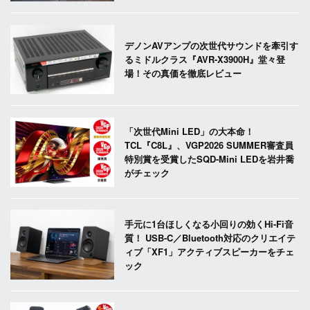
デノンAVアンプの次世代サウンドを牽引す
るミドルクラス『AVR-X3900H』堂々登
場！その真価を徹底レビュー
「次世代Mini LED」の大本命！
TCL『C8L』、VGP2026 SUMMER審査員
特別賞を受賞したSQD-Mini LEDを岩井喬
がチェック
手元に1台ほしくなる小回りの効くHi-Fi音
質！ USB-C／Bluetooth対応のクリエイテ
ィブ「XF1」アクティブスピーカーをチェ
ック