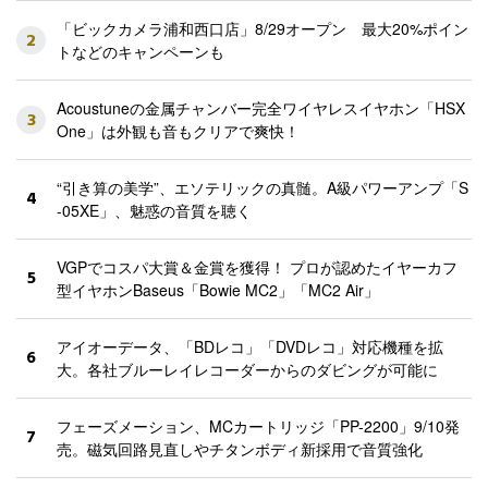
「ビックカメラ浦和西口店」8/29オープン 最大20%ポイン
2
トなどのキャンペーンも
Acoustuneの金属チャンバー完全ワイヤレスイヤホン「HSX
3
One」は外観も音もクリアで爽快！
“引き算の美学”、エソテリックの真髄。A級パワーアンプ「S
4
-05XE」、魅惑の音質を聴く
VGPでコスパ大賞＆金賞を獲得！ プロが認めたイヤーカフ
5
型イヤホンBaseus「Bowie MC2」「MC2 Air」
アイオーデータ、「BDレコ」「DVDレコ」対応機種を拡
6
大。各社ブルーレイレコーダーからのダビングが可能に
フェーズメーション、MCカートリッジ「PP-2200」9/10発
7
売。磁気回路見直しやチタンボディ新採用で音質強化