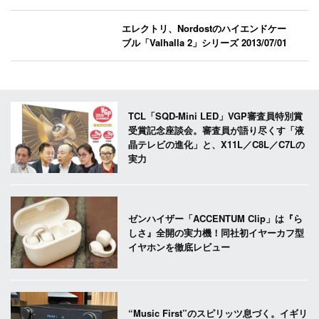
エレクトリ、Nordostのハイエンドケー
ブル「Valhalla 2」シリーズ
2013/07/01
TCL「SQD-Mini LED」VGP審査員特別賞
受賞記念座談会。審査員が語り尽くす「液
晶テレビの進化」と、X11L／C8L／C7Lの
実力
ゼンハイザー「ACCENTUM Clip」は『ら
しさ』全開の実力機！同社初イヤーカフ型
イヤホンを徹底レビュー
“Music First”のスピリッツ息づく。イギリ