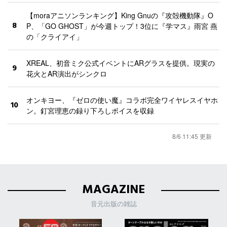
【moraアニソンランキング】King Gnuの『攻殻機動隊』O
8
P、「GO GHOST」が今週トップ！3位に『学マス』雨宮 燕
の「クライアイ」
XREAL、初音ミク公式イベントにARグラスを提供。現実の
9
花火とAR演出がシンクロ
オンキヨー、『ゼロの使い魔』コラボ完全ワイヤレスイヤホ
10
ン。釘宮理恵の録り下ろしボイスを収録
8/6 11:45 更新
MAGAZINE
音元出版の雑誌