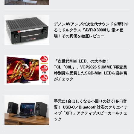
デノンAVアンプの次世代サウンドを牽引す
るミドルクラス『AVR-X3900H』堂々登
場！その真価を徹底レビュー
「次世代Mini LED」の大本命！
TCL『C8L』、VGP2026 SUMMER審査員
特別賞を受賞したSQD-Mini LEDを岩井喬
がチェック
手元に1台ほしくなる小回りの効くHi-Fi音
質！ USB-C／Bluetooth対応のクリエイテ
ィブ「XF1」アクティブスピーカーをチェ
ック