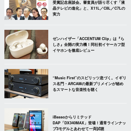
受賞記念座談会。審査員が語り尽くす「液
晶テレビの進化」と、X11L／C8L／C7Lの
実力
ゼンハイザー「ACCENTUM Clip」は『ら
しさ』全開の実力機！同社初イヤーカフ型
イヤホンを徹底レビュー
“Music First”のスピリッツ息づく。イギリ
ス名門・ARCAMの最新プリメインが秘め
るスマートな音楽性を聴く
iBassoからリミテッド
DAP「DX340MAX」登場！通常ラインナッ
プ3モデルとあわせて一斉試聴