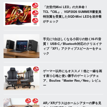
「次世代Mini LED」の大本命！
TCL『C8L』、VGP2026 SUMMER審査員
特別賞を受賞したSQD-Mini LEDを岩井喬
がチェック
手元に1台ほしくなる小回りの効くHi-Fi音
質！ USB-C／Bluetooth対応のクリエイテ
ィブ「XF1」アクティブスピーカーをチェ
ック
ゲーマー以外にもオススメ！他と一線を画
す座り心地と使い勝手のゲーミングチェ
ア、Boulies「Master Rex／Neo」レビュ
ー
AR／XRグラスはホームシアターの夢を見