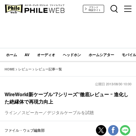
PHILE WEB｜AV/オーディオ/ガジェット
ブランド
特設サイト
ホーム
AV
オーディオ
ヘッドホン
ホームシアター
モバイル
HOME
>
レビュー
>
レビュー記事一覧
公開日 2013/08/30 10:00
WireWorld新ケーブル“7シリーズ”徹底レビュー ｰ 進化し
た絶縁体で再現力向上
ライン／スピーカー／デジタルケーブルを試聴
ファイル・ウェブ編集部