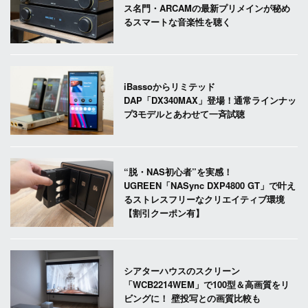
ス名門・ARCAMの最新プリメインが秘め
るスマートな音楽性を聴く
iBassoからリミテッド
DAP「DX340MAX」登場！通常ラインナッ
プ3モデルとあわせて一斉試聴
“脱・NAS初心者”を実感！
UGREEN「NASync DXP4800 GT」で叶え
るストレスフリーなクリエイティブ環境
【割引クーポン有】
シアターハウスのスクリーン
「WCB2214WEM」で100型＆高画質をリ
ビングに！ 壁投写との画質比較も