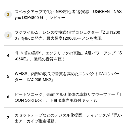
スペックアップで“脱・NAS初心者”を実感！UGREEN「NAS
2
ync DXP4800 GT」レビュー
フジフイルム、レンズ交換式4Kプロジェクター「ZUH1200
3
0」を8/6に発売。最大輝度12000ルーメンを実現
“引き算の美学”、エソテリックの真髄。A級パワーアンプ「S
4
-05XE」、魅惑の音質を聴く
WEISS、内部の改良で音質を高めたコンパクトDAコンバー
5
ター「DAC205-MK2」
ビートソニック、6mmアルミ筐体の車載サブウーファー「T
6
OON Solid Box」。トヨタ車専用取付キットも
カセットテープなどのデジタル化提案、ティアックが「思い
7
出アーカイブ推進活動」