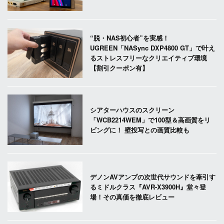
“脱・NAS初心者”を実感！
UGREEN「NASync DXP4800 GT」で叶え
るストレスフリーなクリエイティブ環境
【割引クーポン有】
シアターハウスのスクリーン
「WCB2214WEM」で100型＆高画質をリ
ビングに！ 壁投写との画質比較も
デノンAVアンプの次世代サウンドを牽引す
るミドルクラス『AVR-X3900H』堂々登
場！その真価を徹底レビュー