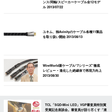
ンス/同軸/スピーカーケーブル全12モデ
ル
2013/07/22
ユキム、独Avinityのケーブル各種11製品
を取り扱い開始
2013/08/13
WireWorld新ケーブル“7シリーズ”徹底
レビュー ｰ 進化した絶縁体で再現力向上
2013/08/30
TCL「SQD-Mini LED」VGP審査員特別賞
受賞記念座談会。審査員が語り尽くす「液