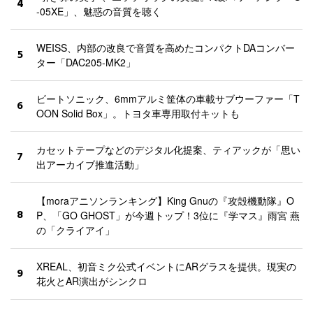
4
-05XE」、魅惑の音質を聴く
WEISS、内部の改良で音質を高めたコンパクトDAコンバー
5
ター「DAC205-MK2」
ビートソニック、6mmアルミ筐体の車載サブウーファー「T
6
OON Solid Box」。トヨタ車専用取付キットも
カセットテープなどのデジタル化提案、ティアックが「思い
7
出アーカイブ推進活動」
【moraアニソンランキング】King Gnuの『攻殻機動隊』O
8
P、「GO GHOST」が今週トップ！3位に『学マス』雨宮 燕
の「クライアイ」
XREAL、初音ミク公式イベントにARグラスを提供。現実の
9
花火とAR演出がシンクロ