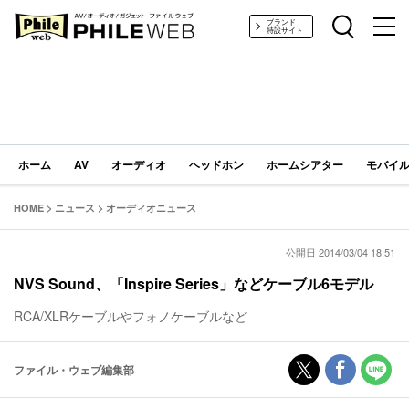
PHILE WEB｜AV/オーディオ/ガジェット
ブランド
特設サイト
ホーム
AV
オーディオ
ヘッドホン
ホームシアター
モバイル
HOME
>
ニュース
>
オーディオニュース
公開日 2014/03/04 18:51
NVS Sound、「Inspire Series」などケーブル6モデル
RCA/XLRケーブルやフォノケーブルなど
ファイル・ウェブ編集部