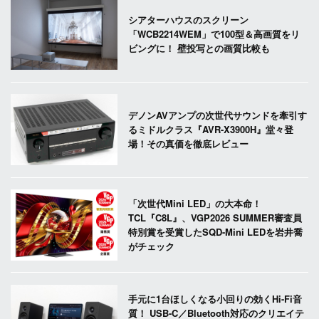
シアターハウスのスクリーン
「WCB2214WEM」で100型＆高画質をリ
ビングに！ 壁投写との画質比較も
デノンAVアンプの次世代サウンドを牽引す
るミドルクラス『AVR-X3900H』堂々登
場！その真価を徹底レビュー
「次世代Mini LED」の大本命！
TCL『C8L』、VGP2026 SUMMER審査員
特別賞を受賞したSQD-Mini LEDを岩井喬
がチェック
手元に1台ほしくなる小回りの効くHi-Fi音
質！ USB-C／Bluetooth対応のクリエイテ