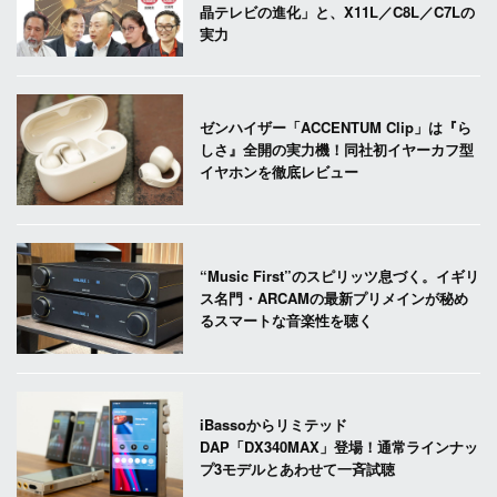
晶テレビの進化」と、X11L／C8L／C7Lの
実力
ゼンハイザー「ACCENTUM Clip」は『ら
しさ』全開の実力機！同社初イヤーカフ型
イヤホンを徹底レビュー
“Music First”のスピリッツ息づく。イギリ
ス名門・ARCAMの最新プリメインが秘め
るスマートな音楽性を聴く
iBassoからリミテッド
DAP「DX340MAX」登場！通常ラインナッ
プ3モデルとあわせて一斉試聴