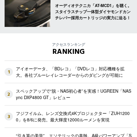
オーディオテクニカ「AT-MCD1」を聴く。
スタイラスチップ一体型ダイヤモンドカン
チレバー採用カートリッジの実力に迫る！
アクセスランキング
RANKING
アイオーデータ、「BDレコ」「DVDレコ」対応機種を拡
1
大。各社ブルーレイレコーダーからのダビングが可能に
スペックアップで“脱・NAS初心者”を実感！UGREEN「NAS
2
ync DXP4800 GT」レビュー
フジフイルム、レンズ交換式4Kプロジェクター「ZUH1200
3
0」を8/6に発売。最大輝度12000ルーメンを実現
“引き算の美学”、エソテリックの真髄。A級パワーアンプ「S