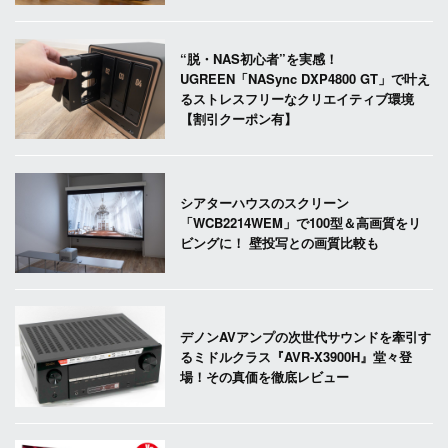
“脱・NAS初心者”を実感！
UGREEN「NASync DXP4800 GT」で叶え
るストレスフリーなクリエイティブ環境
【割引クーポン有】
シアターハウスのスクリーン
「WCB2214WEM」で100型＆高画質をリ
ビングに！ 壁投写との画質比較も
デノンAVアンプの次世代サウンドを牽引す
るミドルクラス『AVR-X3900H』堂々登
場！その真価を徹底レビュー