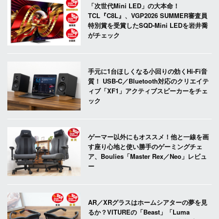
「次世代Mini LED」の大本命！
TCL『C8L』、VGP2026 SUMMER審査員
特別賞を受賞したSQD-Mini LEDを岩井喬
がチェック
手元に1台ほしくなる小回りの効くHi-Fi音
質！ USB-C／Bluetooth対応のクリエイテ
ィブ「XF1」アクティブスピーカーをチェ
ック
ゲーマー以外にもオススメ！他と一線を画
す座り心地と使い勝手のゲーミングチェ
ア、Boulies「Master Rex／Neo」レビュ
ー
AR／XRグラスはホームシアターの夢を見
るか？VITUREの「Beast」「Luma