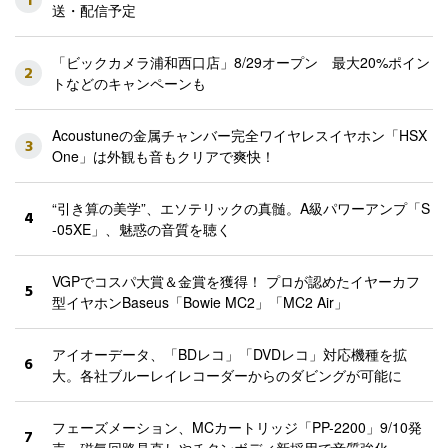
1
送・配信予定
「ビックカメラ浦和西口店」8/29オープン 最大20%ポイン
2
トなどのキャンペーンも
Acoustuneの金属チャンバー完全ワイヤレスイヤホン「HSX
3
One」は外観も音もクリアで爽快！
“引き算の美学”、エソテリックの真髄。A級パワーアンプ「S
4
-05XE」、魅惑の音質を聴く
VGPでコスパ大賞＆金賞を獲得！ プロが認めたイヤーカフ
5
型イヤホンBaseus「Bowie MC2」「MC2 Air」
アイオーデータ、「BDレコ」「DVDレコ」対応機種を拡
6
大。各社ブルーレイレコーダーからのダビングが可能に
フェーズメーション、MCカートリッジ「PP-2200」9/10発
7
売。磁気回路見直しやチタンボディ新採用で音質強化