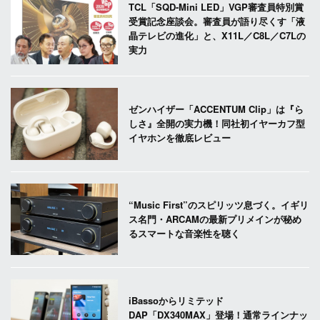
TCL「SQD-Mini LED」VGP審査員特別賞
受賞記念座談会。審査員が語り尽くす「液
晶テレビの進化」と、X11L／C8L／C7Lの
実力
ゼンハイザー「ACCENTUM Clip」は『ら
しさ』全開の実力機！同社初イヤーカフ型
イヤホンを徹底レビュー
“Music First”のスピリッツ息づく。イギリ
ス名門・ARCAMの最新プリメインが秘め
るスマートな音楽性を聴く
iBassoからリミテッド
DAP「DX340MAX」登場！通常ラインナッ