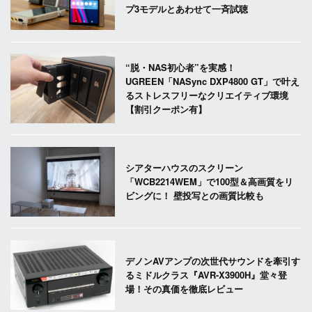
プ3モデルとあわせて一斉試聴
“脱・NAS初心者”を実感！
UGREEN「NASync DXP4800 GT」で叶え
るストレスフリーなクリエイティブ環境
【割引クーポン有】
シアターハウスのスクリーン
「WCB2214WEM」で100型＆高画質をリ
ビングに！ 壁投写との画質比較も
デノンAVアンプの次世代サウンドを牽引す
るミドルクラス『AVR-X3900H』堂々登
場！その真価を徹底レビュー