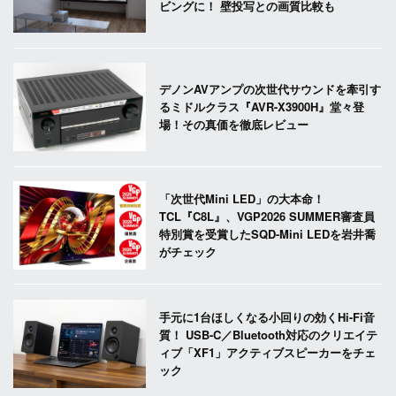
ビングに！ 壁投写との画質比較も
デノンAVアンプの次世代サウンドを牽引す
るミドルクラス『AVR-X3900H』堂々登
場！その真価を徹底レビュー
「次世代Mini LED」の大本命！
TCL『C8L』、VGP2026 SUMMER審査員
特別賞を受賞したSQD-Mini LEDを岩井喬
がチェック
手元に1台ほしくなる小回りの効くHi-Fi音
質！ USB-C／Bluetooth対応のクリエイテ
ィブ「XF1」アクティブスピーカーをチェ
ック