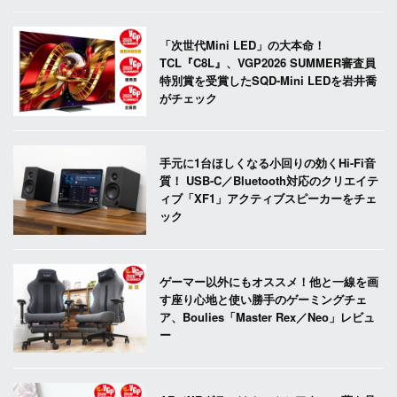
「次世代Mini LED」の大本命！
TCL『C8L』、VGP2026 SUMMER審査員
特別賞を受賞したSQD-Mini LEDを岩井喬
がチェック
手元に1台ほしくなる小回りの効くHi-Fi音
質！ USB-C／Bluetooth対応のクリエイテ
ィブ「XF1」アクティブスピーカーをチェ
ック
ゲーマー以外にもオススメ！他と一線を画
す座り心地と使い勝手のゲーミングチェ
ア、Boulies「Master Rex／Neo」レビュ
ー