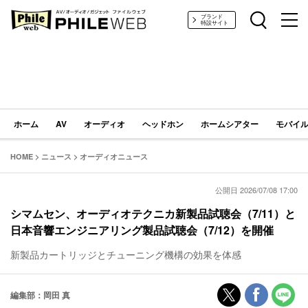
PHILE WEB｜AV/オーディオ/ガジェット
ブランド
特設サイト
ホーム
AV
オーディオ
ヘッドホン
ホームシアター
モバイル
HOME
>
ニュース
>
オーディオニュース
公開日 2026/07/08 17:00
シマムセン、オーディオテクニカ新製品試聴会（7/11）と
日本音響エンジニアリング製品試聴会（7/12）を開催
新製品カートリッジとチューニング機構の効果を体感
編集部：岡田 真