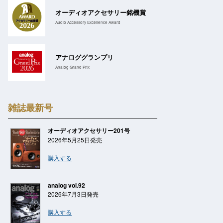
オーディオアクセサリー銘機賞
Audio Accessory Excellence Award
アナロググランプリ
Analog Grand Prix
雑誌最新号
オーディオアクセサリー201号
2026年5月25日発売
購入する
analog vol.92
2026年7月3日発売
購入する