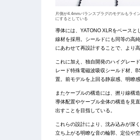
片側が4.4mmバランスプラグのモデルもラ
にするとしている
導体には、YATONO XLRをベー
線材を採用。シールドにも同等の高
にあわせて再設計することで、より
これに加え、独自開発のハイグレード
レード特殊電磁波吸収シールド材、B
置。前モデルを上回る静寂感、明瞭
またケーブルの構造には、撚り線構造「Sp
導体配置やケーブル全体の構造を見
出すことを目指している。
これらの設計により、沈み込みが深
立ち上がる明瞭な音の輪郭、定位や