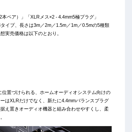
2本ペア）」「XLRメス×2 - 4.4mm5極プラグ」
の3タイプ、長さは3m／2m／1.5m／1m／0.5mの5種類
予想実売価格は以下のとおり。
後継に位置づけられる、ホームオーディオシステム向けの
はXLRだけでなく、新たに4.4mmバランスプラグ
を据え置きオーディオ機器と組み合わせやすくし、柔
る。