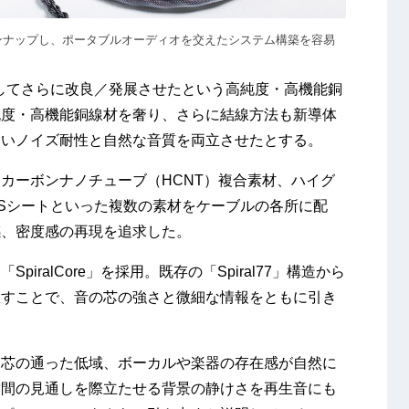
インナップし、ポータブルオーディオを交えたシステム構築を容易
スとしてさらに改良／発展させたという高純度・高機能銅
純度・高機能銅線材を奢り、さらに結線方法も新導体
高いノイズ耐性と自然な音質を両立させたとする。
カーボンナノチューブ（HCNT）複合素材、ハイグ
Sシートといった複数の素材をケーブルの各所に配
感、密度感の再現を追求した。
iralCore」を採用。既存の「Spiral77」構造から
直すことで、音の芯の強さと微細な情報をともに引き
く芯の通った低域、ボーカルや楽器の存在感が自然に
空間の見通しを際立たせる背景の静けさを再生音にも