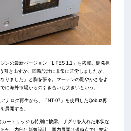
」
ンの最新バージョン「LIFES 1.1」を搭載。開発担
をどう引き出すか、回路設計に非常に苦労しましたが、
になりました」と胸を張る。マーテンの艶やかさをよ
すでに海外市場からの引き合いも大きいという。
たアナログ再生から、「NT-07」を使用したQobuz再
力を展開する。
記念カートリッジも特別に披露。ザグリを入れた形状な
られるが、内部は新規設計。国内展開は現時点では未定