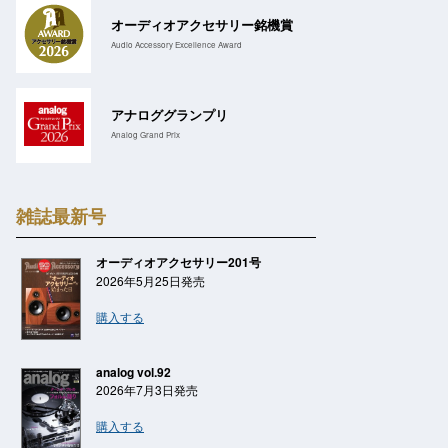
オーディオアクセサリー銘機賞
Audio Accessory Excellence Award
アナロググランプリ
Analog Grand Prix
雑誌最新号
オーディオアクセサリー201号
2026年5月25日発売
購入する
analog vol.92
2026年7月3日発売
購入する