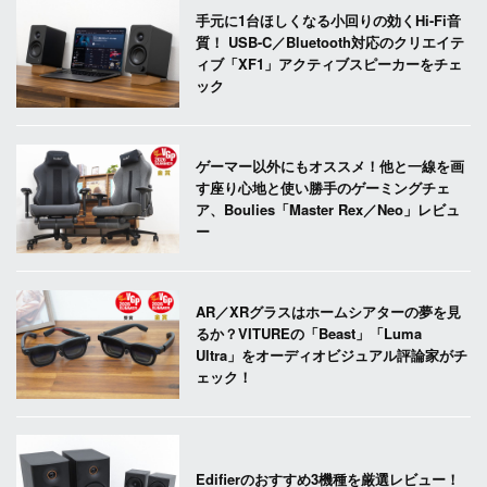
手元に1台ほしくなる小回りの効くHi-Fi音
質！ USB-C／Bluetooth対応のクリエイテ
ィブ「XF1」アクティブスピーカーをチェ
ック
ゲーマー以外にもオススメ！他と一線を画
す座り心地と使い勝手のゲーミングチェ
ア、Boulies「Master Rex／Neo」レビュ
ー
AR／XRグラスはホームシアターの夢を見
るか？VITUREの「Beast」「Luma
Ultra」をオーディオビジュアル評論家がチ
ェック！
Edifierのおすすめ3機種を厳選レビュー！