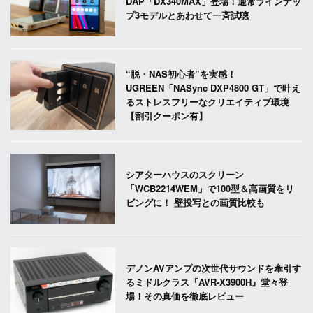
DAP「DX340MAX」登場！通常ラインナッ
プ3モデルとあわせて一斉試聴
“脱・NAS初心者”を実感！
UGREEN「NASync DXP4800 GT」で叶え
るストレスフリーなクリエイティブ環境
【割引クーポン有】
シアターハウスのスクリーン
「WCB2214WEM」で100型＆高画質をリ
ビングに！ 壁投写との画質比較も
デノンAVアンプの次世代サウンドを牽引す
るミドルクラス『AVR-X3900H』堂々登
場！その真価を徹底レビュー