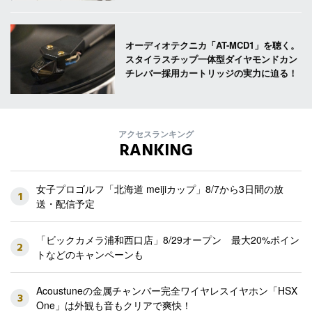
オーディオテクニカ「AT-MCD1」を聴く。
スタイラスチップ一体型ダイヤモンドカン
チレバー採用カートリッジの実力に迫る！
アクセスランキング
RANKING
女子プロゴルフ「北海道 meijiカップ」8/7から3日間の放
1
送・配信予定
「ビックカメラ浦和西口店」8/29オープン 最大20%ポイン
2
トなどのキャンペーンも
Acoustuneの金属チャンバー完全ワイヤレスイヤホン「HSX
3
One」は外観も音もクリアで爽快！