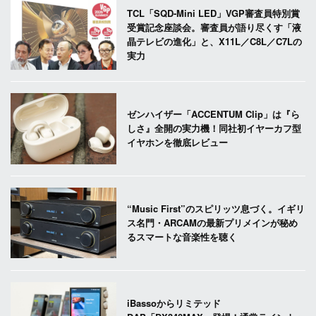
TCL「SQD-Mini LED」VGP審査員特別賞
受賞記念座談会。審査員が語り尽くす「液
晶テレビの進化」と、X11L／C8L／C7Lの
実力
ゼンハイザー「ACCENTUM Clip」は『ら
しさ』全開の実力機！同社初イヤーカフ型
イヤホンを徹底レビュー
“Music First”のスピリッツ息づく。イギリ
ス名門・ARCAMの最新プリメインが秘め
るスマートな音楽性を聴く
iBassoからリミテッド