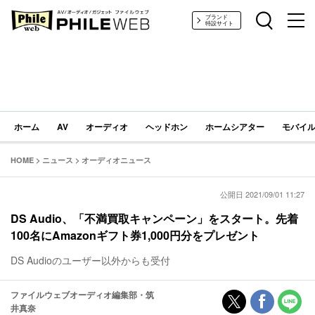
PHILE WEB｜AV/オーディオ/ガジェット
ブランド
特設サイト
ホーム
AV
オーディオ
ヘッドホン
ホームシアター
モバイル
HOME
>
ニュース
>
オーディオニュース
公開日 2021/09/01 11:27
DS Audio、「不満買取キャンペーン」をスタート。先着
100名にAmazonギフト券1,000円分をプレゼント
DS Audioのユーザー以外からも受付
ファイルウェブオーディオ編集部・筑
井真奈