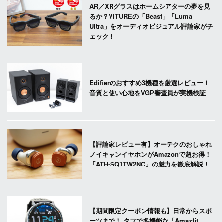
AR／XRグラスはホームシアターの夢を見
るか？VITUREの「Beast」「Luma
Ultra」をオーディオビジュアル評論家がチ
ェック！
Edifierのおすすめ3機種を厳選レビュー！
音質と使い心地をVGP審査員が実機検証
【評論家レビュー有】オーテクのおしゃれ
ノイキャンイヤホンがAmazonで超お得！
「ATH-SQ1TW2NC」の魅力を徹底解説！
【期間限定クーポン情報も】日常からスポ
ーツまで！ タフで多機能な「Amazfit