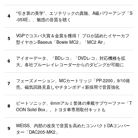
“引き算の美学”、エソテリックの真髄。A級パワーアンプ「S
4
-05XE」、魅惑の音質を聴く
VGPでコスパ大賞＆金賞を獲得！ プロが認めたイヤーカフ
5
型イヤホンBaseus「Bowie MC2」「MC2 Air」
アイオーデータ、「BDレコ」「DVDレコ」対応機種を拡
6
大。各社ブルーレイレコーダーからのダビングが可能に
フェーズメーション、MCカートリッジ「PP-2200」9/10発
7
売。磁気回路見直しやチタンボディ新採用で音質強化
ビートソニック、6mmアルミ筐体の車載サブウーファー「T
8
OON Solid Box」。トヨタ車専用取付キットも
WEISS、内部の改良で音質を高めたコンパクトDAコンバー
9
ター「DAC205-MK2」