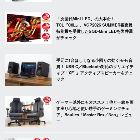
「次世代Mini LED」の大本命！
TCL『C8L』、VGP2026 SUMMER審査員
特別賞を受賞したSQD-Mini LEDを岩井喬
がチェック
手元に1台ほしくなる小回りの効くHi-Fi音
質！ USB-C／Bluetooth対応のクリエイテ
ィブ「XF1」アクティブスピーカーをチェ
ック
ゲーマー以外にもオススメ！他と一線を画
す座り心地と使い勝手のゲーミングチェ
ア、Boulies「Master Rex／Neo」レビュ
ー