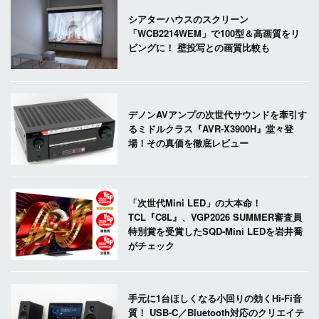
シアターハウスのスクリーン
「WCB2214WEM」で100型＆高画質をリ
ビングに！ 壁投写との画質比較も
デノンAVアンプの次世代サウンドを牽引す
るミドルクラス『AVR-X3900H』堂々登
場！その真価を徹底レビュー
「次世代Mini LED」の大本命！
TCL『C8L』、VGP2026 SUMMER審査員
特別賞を受賞したSQD-Mini LEDを岩井喬
がチェック
手元に1台ほしくなる小回りの効くHi-Fi音
質！ USB-C／Bluetooth対応のクリエイテ