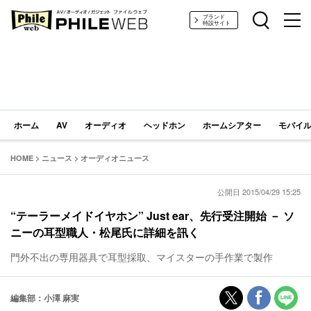
PHILE WEB｜AV/オーディオ/ガジェット
ブランド
特設サイト
ホーム
AV
オーディオ
ヘッドホン
ホームシアター
モバイル
HOME
>
ニュース
>
オーディオニュース
公開日 2015/04/29 15:25
“テーラーメイドイヤホン” Just ear、先行受注開始 － ソ
ニーの耳型職人・松尾氏に詳細を訊く
門外不出の専用器具で耳型採取、マイスターの手作業で製作
編集部：小澤 麻実