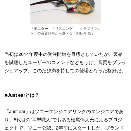
「モニター」「リスニング」「クラブサウン
ド」の音質傾向から選べる「XJE-MH2」
当初は2014年度中の受注開始を目標としていたが、製品
を試聴したユーザーのコメントなどをうけ、音質をブラッ
シュアップ。このたび満を持しての登場となった格好だ。
■
Just earとは？
「Just ear」はソニーエンジニアリングのエンジニアであ
り、5代目の“耳型職人”でもある松尾伴大氏によるプロジ
ェクトで、ソニー公認。2年前にスタートした。ブランド