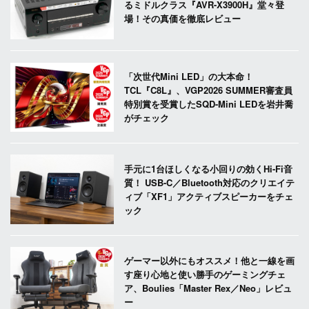
るミドルクラス『AVR-X3900H』堂々登
場！その真価を徹底レビュー
「次世代Mini LED」の大本命！
TCL『C8L』、VGP2026 SUMMER審査員
特別賞を受賞したSQD-Mini LEDを岩井喬
がチェック
手元に1台ほしくなる小回りの効くHi-Fi音
質！ USB-C／Bluetooth対応のクリエイテ
ィブ「XF1」アクティブスピーカーをチェ
ック
ゲーマー以外にもオススメ！他と一線を画
す座り心地と使い勝手のゲーミングチェ
ア、Boulies「Master Rex／Neo」レビュ
ー