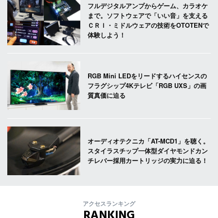
フルデジタルアンプからゲーム、カラオケ
まで。ソフトウェアで「いい音」を支える
ＣＲＩ・ミドルウェアの技術をOTOTENで
体験しよう！
RGB Mini LEDをリードするハイセンスの
フラグシップ4Kテレビ「RGB UXS」の画
質真価に迫る
オーディオテクニカ「AT-MCD1」を聴く。
スタイラスチップ一体型ダイヤモンドカン
チレバー採用カートリッジの実力に迫る！
アクセスランキング
RANKING