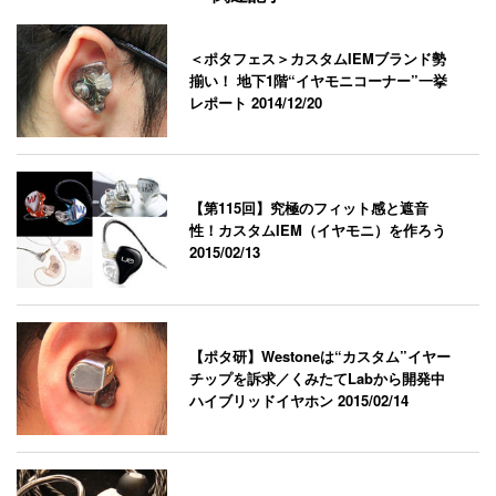
＜ポタフェス＞カスタムIEMブランド勢
揃い！ 地下1階“イヤモニコーナー”一挙
レポート
2014/12/20
【第115回】究極のフィット感と遮音
性！カスタムIEM（イヤモニ）を作ろう
2015/02/13
【ポタ研】Westoneは“カスタム”イヤー
チップを訴求／くみたてLabから開発中
ハイブリッドイヤホン
2015/02/14