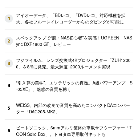
アイオーデータ、「BDレコ」「DVDレコ」対応機種を拡
1
大。各社ブルーレイレコーダーからのダビングが可能に
スペックアップで“脱・NAS初心者”を実感！UGREEN「NAS
2
ync DXP4800 GT」レビュー
フジフイルム、レンズ交換式4Kプロジェクター「ZUH1200
3
0」を8/6に発売。最大輝度12000ルーメンを実現
“引き算の美学”、エソテリックの真髄。A級パワーアンプ「S
4
-05XE」、魅惑の音質を聴く
WEISS、内部の改良で音質を高めたコンパクトDAコンバー
5
ター「DAC205-MK2」
ビートソニック、6mmアルミ筐体の車載サブウーファー「T
6
OON Solid Box」。トヨタ車専用取付キットも