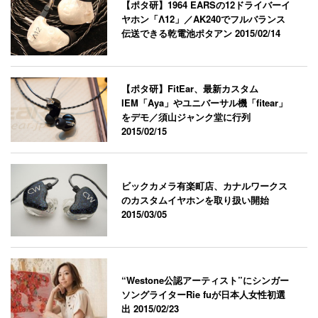
【ポタ研】1964 EARSの12ドライバーイ
ヤホン「Λ12」／AK240でフルバランス
伝送できる乾電池ポタアン
2015/02/14
【ポタ研】FitEar、最新カスタム
IEM「Aya」やユニバーサル機「fitear」
をデモ／須山ジャンク堂に行列
2015/02/15
ビックカメラ有楽町店、カナルワークス
のカスタムイヤホンを取り扱い開始
2015/03/05
“Westone公認アーティスト”にシンガー
ソングライターRie fuが日本人女性初選
出
2015/02/23