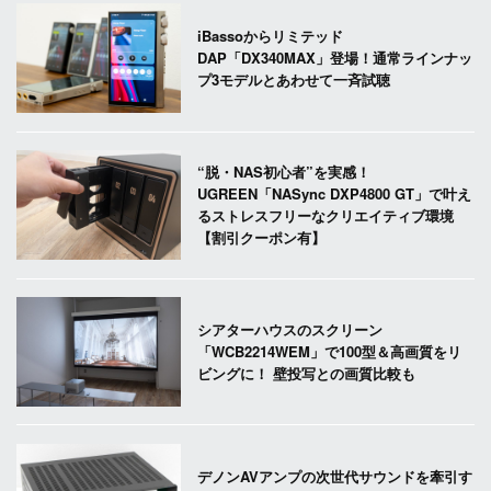
iBassoからリミテッド
DAP「DX340MAX」登場！通常ラインナッ
プ3モデルとあわせて一斉試聴
“脱・NAS初心者”を実感！
UGREEN「NASync DXP4800 GT」で叶え
るストレスフリーなクリエイティブ環境
【割引クーポン有】
シアターハウスのスクリーン
「WCB2214WEM」で100型＆高画質をリ
ビングに！ 壁投写との画質比較も
デノンAVアンプの次世代サウンドを牽引す