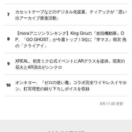
カセットテープなどのデジタル化提案、ティアックが「思い
7
出アーカイブ推進活動」
【moraアニソンランキング】King Gnuの『攻殻機動隊』O
8
P、「GO GHOST」が今週トップ！3位に『学マス』雨宮 燕
の「クライアイ」
XREAL、初音ミク公式イベントにARグラスを提供。現実の
9
花火とAR演出がシンクロ
オンキヨー、『ゼロの使い魔』コラボ完全ワイヤレスイヤホ
10
ン。釘宮理恵の録り下ろしボイスを収録
8/6 11:45 更新