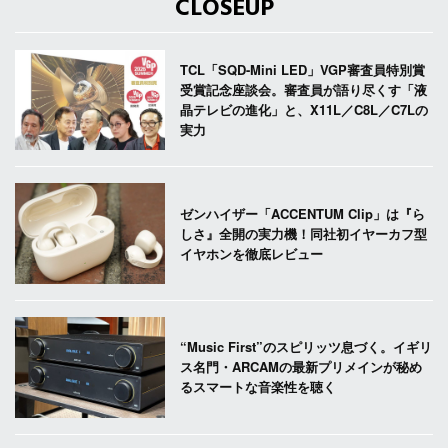
CLOSEUP
TCL「SQD-Mini LED」VGP審査員特別賞
受賞記念座談会。審査員が語り尽くす「液
晶テレビの進化」と、X11L／C8L／C7Lの
実力
ゼンハイザー「ACCENTUM Clip」は『ら
しさ』全開の実力機！同社初イヤーカフ型
イヤホンを徹底レビュー
“Music First”のスピリッツ息づく。イギリ
ス名門・ARCAMの最新プリメインが秘め
るスマートな音楽性を聴く