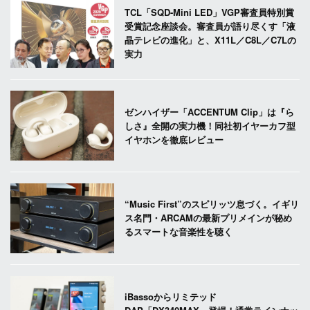
TCL「SQD-Mini LED」VGP審査員特別賞
受賞記念座談会。審査員が語り尽くす「液
晶テレビの進化」と、X11L／C8L／C7Lの
実力
ゼンハイザー「ACCENTUM Clip」は『ら
しさ』全開の実力機！同社初イヤーカフ型
イヤホンを徹底レビュー
“Music First”のスピリッツ息づく。イギリ
ス名門・ARCAMの最新プリメインが秘め
るスマートな音楽性を聴く
iBassoからリミテッド