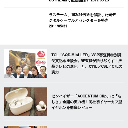
ラステーム、192/24伝送を保証した光デ
ジタルケーブルとセレクターを発売
2011/05/31
TCL「SQD-Mini LED」VGP審査員特別賞
受賞記念座談会。審査員が語り尽くす「液
晶テレビの進化」と、X11L／C8L／C7Lの
実力
ゼンハイザー「ACCENTUM Clip」は『ら
しさ』全開の実力機！同社初イヤーカフ型
イヤホンを徹底レビュー