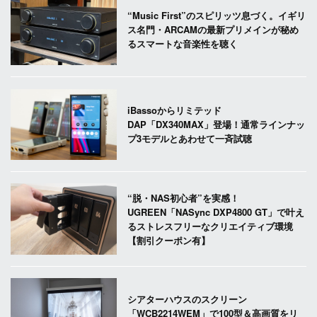
“Music First”のスピリッツ息づく。イギリ
ス名門・ARCAMの最新プリメインが秘め
るスマートな音楽性を聴く
iBassoからリミテッド
DAP「DX340MAX」登場！通常ラインナッ
プ3モデルとあわせて一斉試聴
“脱・NAS初心者”を実感！
UGREEN「NASync DXP4800 GT」で叶え
るストレスフリーなクリエイティブ環境
【割引クーポン有】
シアターハウスのスクリーン
「WCB2214WEM」で100型＆高画質をリ