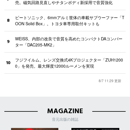
売。磁気回路見直しやチタンボディ新採用で音質強化
ビートソニック、6mmアルミ筐体の車載サブウーファー「T
8
OON Solid Box」。トヨタ車専用取付キットも
WEISS、内部の改良で音質を高めたコンパクトDAコンバー
9
ター「DAC205-MK2」
フジフイルム、レンズ交換式4Kプロジェクター「ZUH1200
10
0」を発売。最大輝度12000ルーメンを実現
8/7 11:29 更新
MAGAZINE
音元出版の雑誌