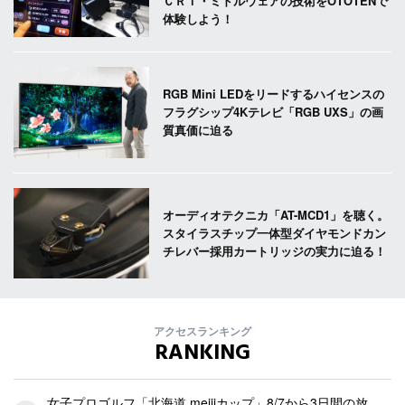
ＣＲＩ・ミドルウェアの技術をOTOTENで
体験しよう！
RGB Mini LEDをリードするハイセンスの
フラグシップ4Kテレビ「RGB UXS」の画
質真価に迫る
オーディオテクニカ「AT-MCD1」を聴く。
スタイラスチップ一体型ダイヤモンドカン
チレバー採用カートリッジの実力に迫る！
アクセスランキング
RANKING
女子プロゴルフ「北海道 meijiカップ」8/7から3日間の放