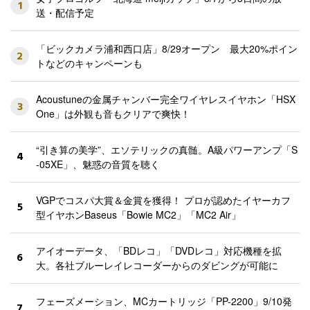
1
送・配信予定
「ビックカメラ浦和西口店」8/29オープン 最大20%ポイン
2
トなどのキャンペーンも
Acoustuneの金属チャンバー完全ワイヤレスイヤホン「HSX
3
One」は外観も音もクリアで爽快！
“引き算の美学”、エソテリックの真髄。A級パワーアンプ「S
4
-05XE」、魅惑の音質を聴く
VGPでコスパ大賞＆金賞を獲得！ プロが認めたイヤーカフ
5
型イヤホンBaseus「Bowie MC2」「MC2 Air」
アイオーデータ、「BDレコ」「DVDレコ」対応機種を拡
6
大。各社ブルーレイレコーダーからのダビングが可能に
フェーズメーション、MCカートリッジ「PP-2200」9/10発
7