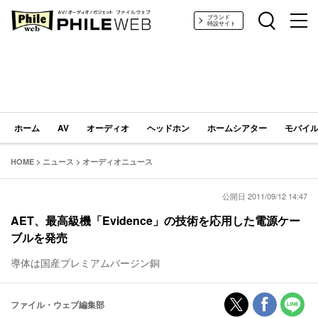
PHILE WEB｜AV/オーディオ/ガジェット
ブランド
特設サイト
ホーム
AV
オーディオ
ヘッドホン
ホームシアター
モバイル
HOME
>
ニュース
>
オーディオニュース
公開日 2011/09/12 14:47
AET、最高級機「Evidence」の技術を応用した電源ケー
ブルを発売
導体は国産プレミアムバージン銅
ファイル・ウェブ編集部