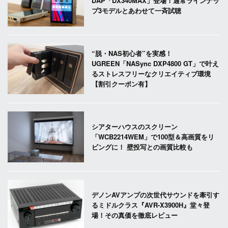
DAP「DX340MAX」登場！通常ラインナッ
プ3モデルとあわせて一斉試聴
“脱・NAS初心者”を実感！
UGREEN「NASync DXP4800 GT」で叶え
るストレスフリーなクリエイティブ環境
【割引クーポン有】
シアターハウスのスクリーン
「WCB2214WEM」で100型＆高画質をリ
ビングに！ 壁投写との画質比較も
デノンAVアンプの次世代サウンドを牽引す
るミドルクラス『AVR-X3900H』堂々登
場！その真価を徹底レビュー