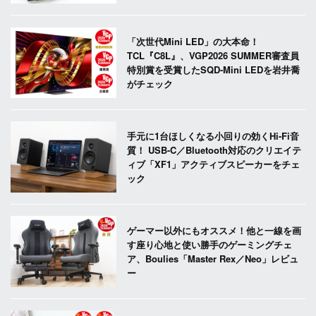
「次世代Mini LED」の大本命！
TCL『C8L』、VGP2026 SUMMER審査員
特別賞を受賞したSQD-Mini LEDを岩井喬
がチェック
手元に1台ほしくなる小回りの効くHi-Fi音
質！ USB-C／Bluetooth対応のクリエイテ
ィブ「XF1」アクティブスピーカーをチェ
ック
ゲーマー以外にもオススメ！他と一線を画
す座り心地と使い勝手のゲーミングチェ
ア、Boulies「Master Rex／Neo」レビュ
ー