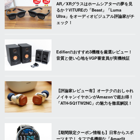
AR／XRグラスはホームシアターの夢を見
るか？VITUREの「Beast」「Luma
Ultra」をオーディオビジュアル評論家がチ
ェック！
Edifierのおすすめ3機種を厳選レビュー！
音質と使い心地をVGP審査員が実機検証
【評論家レビュー有】オーテクのおしゃれ
ノイキャンイヤホンがAmazonで超お得！
「ATH-SQ1TW2NC」の魅力を徹底解説！
【期間限定クーポン情報も】日常からスポ
ーツまで！ タフで多機能な「Amazfit