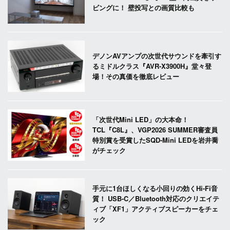
ビングに！ 壁投写との画質比較も
デノンAVアンプの次世代サウンドを牽引す
るミドルクラス『AVR-X3900H』堂々登
場！その真価を徹底レビュー
「次世代Mini LED」の大本命！
TCL『C8L』、VGP2026 SUMMER審査員
特別賞を受賞したSQD-Mini LEDを岩井喬
がチェック
手元に1台ほしくなる小回りの効くHi-Fi音
質！ USB-C／Bluetooth対応のクリエイテ
ィブ「XF1」アクティブスピーカーをチェ
ック