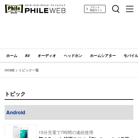
PHILE WEB｜AV/オーディオ/ガジェット
ブランド
特設サイト
ホーム
AV
オーディオ
ヘッドホン
ホームシアター
モバイル
HOME
>
トピック一覧
トピック
Android
15分充電で7時間の連続使用