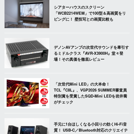
シアターハウスのスクリーン
「WCB2214WEM」で100型＆高画質をリ
ビングに！ 壁投写との画質比較も
デノンAVアンプの次世代サウンドを牽引す
るミドルクラス『AVR-X3900H』堂々登
場！その真価を徹底レビュー
「次世代Mini LED」の大本命！
TCL『C8L』、VGP2026 SUMMER審査員
特別賞を受賞したSQD-Mini LEDを岩井喬
がチェック
手元に1台ほしくなる小回りの効くHi-Fi音
質！ USB-C／Bluetooth対応のクリエイテ