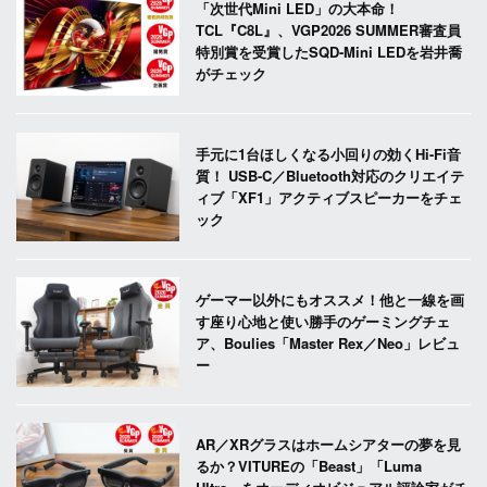
「次世代Mini LED」の大本命！
TCL『C8L』、VGP2026 SUMMER審査員
特別賞を受賞したSQD-Mini LEDを岩井喬
がチェック
手元に1台ほしくなる小回りの効くHi-Fi音
質！ USB-C／Bluetooth対応のクリエイテ
ィブ「XF1」アクティブスピーカーをチェ
ック
ゲーマー以外にもオススメ！他と一線を画
す座り心地と使い勝手のゲーミングチェ
ア、Boulies「Master Rex／Neo」レビュ
ー
AR／XRグラスはホームシアターの夢を見
るか？VITUREの「Beast」「Luma