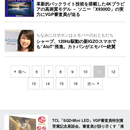
革新的バックライト技術を搭載した4Kブラビ
アの高画質モデル － ソニー「X9300D」の実
力にVGP審査員が迫る
ちなみにロボホンはエモパーのおともだち
シャープ、120Hz駆動の新IGZOスマホで
も“AIoT”推進。カトパンがエモパー絶賛
前へ
6
7
8
9
10
11
12
13
14
15
16
次へ
TCL「SQD-Mini LED」VGP審査員特別賞
受賞記念座談会。審査員が語り尽くす「液