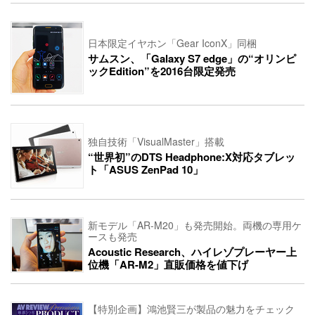
日本限定イヤホン「Gear IconX」同梱
サムスン、「Galaxy S7 edge」の“オリンピ
ックEdition”を2016台限定発売
独自技術「VisualMaster」搭載
“世界初”のDTS Headphone:X対応タブレッ
ト「ASUS ZenPad 10」
新モデル「AR-M20」も発売開始。両機の専用ケ
ースも発売
Acoustic Research、ハイレゾプレーヤー上
位機「AR-M2」直販価格を値下げ
【特別企画】鴻池賢三が製品の魅力をチェック