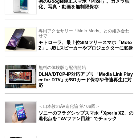
初のGoogle純正スマホ「Pixel」。カメラ強
化、写真・動画を無制限保存
専用アクセサリー「Moto Mods」との組み合わ
せで
モトローラ、最上位SIMフリースマホ「Moto
Z」。JBLスピーカーやプロジェクターに変身
無料の体験版も配信開始
DLNA/DTCP-IP対応アプリ「Media Link Play
er for DTV」がSDカード保存や倍速再生に対
応
＜山本敦のAV進化論 第106回＞
ソニーのフラグシップスマホ「Xperia XZ」の
進化点を “AVファン目線” でチェック