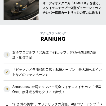
オーディオテクニカ「AT-MCD1」を聴く。
スタイラスチップ一体型ダイヤモンドカン
チレバー採用カートリッジの実力に迫る！
アクセスランキング
RANKING
女子プロゴルフ「北海道 meijiカップ」8/7から3日間の放
1
送・配信予定
「ビックカメラ浦和西口店」8/29オープン 最大20%ポイン
2
トなどのキャンペーンも
Acoustuneの金属チャンバー完全ワイヤレスイヤホン「HSX
3
One」は外観も音もクリアで爽快！
“引き算の美学”、エソテリックの真髄。A級パワーアンプ「S