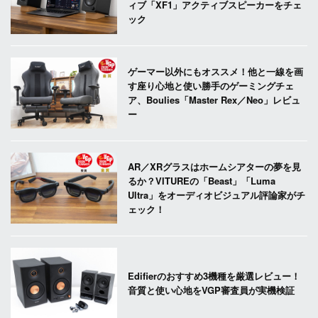
ィブ「XF1」アクティブスピーカーをチェ
ック
ゲーマー以外にもオススメ！他と一線を画
す座り心地と使い勝手のゲーミングチェ
ア、Boulies「Master Rex／Neo」レビュ
ー
AR／XRグラスはホームシアターの夢を見
るか？VITUREの「Beast」「Luma
Ultra」をオーディオビジュアル評論家がチ
ェック！
Edifierのおすすめ3機種を厳選レビュー！
音質と使い心地をVGP審査員が実機検証