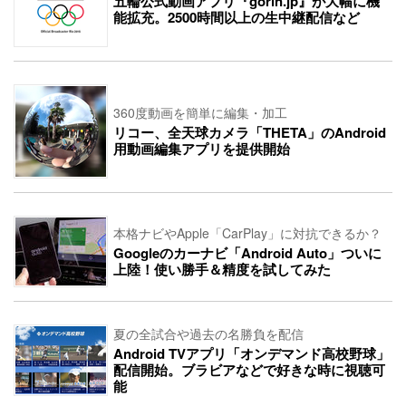
五輪公式動画アプリ『gorin.jp』が大幅に機
能拡充。2500時間以上の生中継配信など
360度動画を簡単に編集・加工
リコー、全天球カメラ「THETA」のAndroid
用動画編集アプリを提供開始
本格ナビやApple「CarPlay」に対抗できるか？
Googleのカーナビ「Android Auto」ついに
上陸！使い勝手＆精度を試してみた
夏の全試合や過去の名勝負を配信
Android TVアプリ「オンデマンド高校野球」
配信開始。ブラビアなどで好きな時に視聴可
能