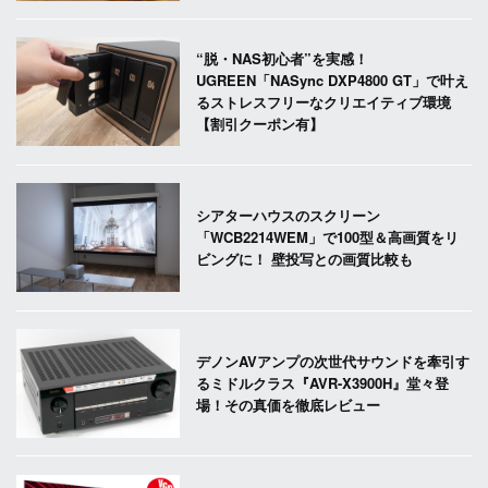
“脱・NAS初心者”を実感！
UGREEN「NASync DXP4800 GT」で叶え
るストレスフリーなクリエイティブ環境
【割引クーポン有】
シアターハウスのスクリーン
「WCB2214WEM」で100型＆高画質をリ
ビングに！ 壁投写との画質比較も
デノンAVアンプの次世代サウンドを牽引す
るミドルクラス『AVR-X3900H』堂々登
場！その真価を徹底レビュー