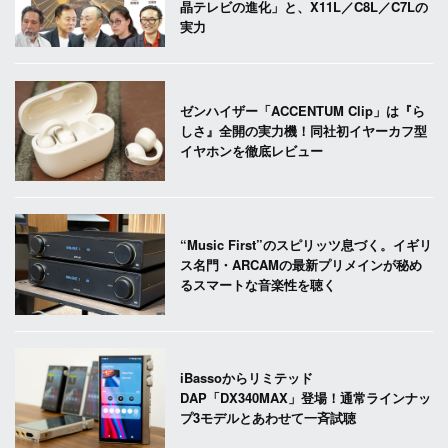
晶テレビの進化」と、X11L／C8L／C7Lの
実力
ゼンハイザー「ACCENTUM Clip」は『ら
しさ』全開の実力機！同社初イヤーカフ型
イヤホンを徹底レビュー
“Music First”のスピリッツ息づく。イギリ
ス名門・ARCAMの最新プリメインが秘め
るスマートな音楽性を聴く
iBassoからリミテッド
DAP「DX340MAX」登場！通常ラインナッ
プ3モデルとあわせて一斉試聴