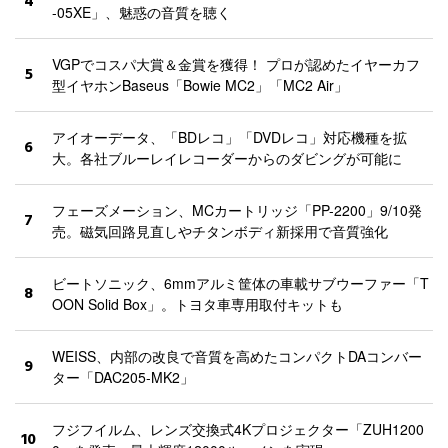
4
-05XE」、魅惑の音質を聴く
VGPでコスパ大賞＆金賞を獲得！ プロが認めたイヤーカフ
5
型イヤホンBaseus「Bowie MC2」「MC2 Air」
アイオーデータ、「BDレコ」「DVDレコ」対応機種を拡
6
大。各社ブルーレイレコーダーからのダビングが可能に
フェーズメーション、MCカートリッジ「PP-2200」9/10発
7
売。磁気回路見直しやチタンボディ新採用で音質強化
ビートソニック、6mmアルミ筐体の車載サブウーファー「T
8
OON Solid Box」。トヨタ車専用取付キットも
WEISS、内部の改良で音質を高めたコンパクトDAコンバー
9
ター「DAC205-MK2」
フジフイルム、レンズ交換式4Kプロジェクター「ZUH1200
10