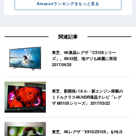
関連記事
東芝、4K液晶レグザ「C310Xシリー
ズ」。49/43型、地デジも綺麗に再現
2017/04/20
東芝、新開発パネル・新エンジン搭載の
ミドルクラス4K/HDR液晶テレビ「レグ
ザ M510Xシリーズ」
2017/03/22
東芝、4Kレグザ「X910/Z810X」をHLG