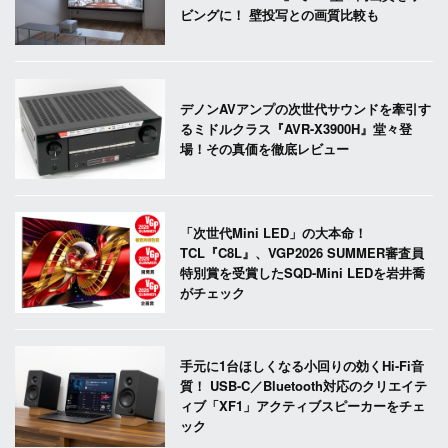
ビングに！ 壁投写との画質比較も
デノンAVアンプの次世代サウンドを牽引す
るミドルクラス『AVR-X3900H』堂々登
場！その真価を徹底レビュー
「次世代Mini LED」の大本命！
TCL『C8L』、VGP2026 SUMMER審査員
特別賞を受賞したSQD-Mini LEDを岩井喬
がチェック
手元に1台ほしくなる小回りの効くHi-Fi音
質！ USB-C／Bluetooth対応のクリエイテ
ィブ「XF1」アクティブスピーカーをチェ
ック