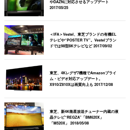
やDAZNに対応させるアップデート
2017/05/25
＜IFA＞Vestel、東芝ブランドの有機EL
テレビや“POSTER TV”。Vestelブラン
ドでは98型8Kテレビなど
2017/09/02
東芝、4Kレグザ7機種でAmazonプライ
ム・ビデオ対応アップデート。
X910/Z810Xは画質向上も
2017/12/08
東芝、新4K衛星放送チューナー内蔵の液
晶テレビ“REGZA”「BM620X」
「M520X」
2018/05/08