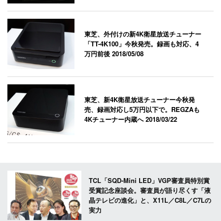
東芝、外付けの新4K衛星放送チューナー
「TT-4K100」今秋発売。録画も対応、4
万円前後
2018/05/08
東芝、新4K衛星放送チューナー今秋発
売、録画対応し5万円以下で。REGZAも
4Kチューナー内蔵へ
2018/03/22
TCL「SQD-Mini LED」VGP審査員特別賞
受賞記念座談会。審査員が語り尽くす「液
晶テレビの進化」と、X11L／C8L／C7Lの
実力