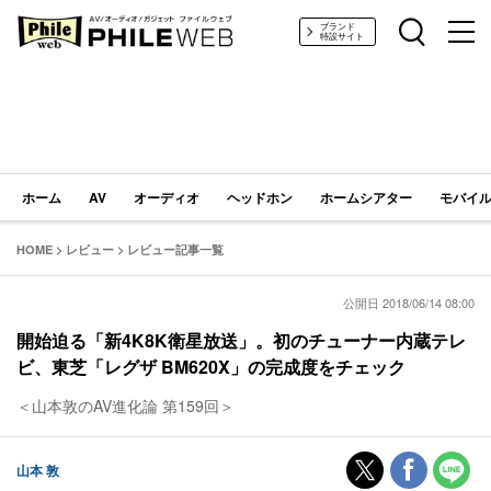
PHILE WEB｜AV/オーディオ/ガジェット
ブランド
特設サイト
ホーム
AV
オーディオ
ヘッドホン
ホームシアター
モバイル
HOME
>
レビュー
>
レビュー記事一覧
公開日 2018/06/14 08:00
開始迫る「新4K8K衛星放送」。初のチューナー内蔵テレ
ビ、東芝「レグザ BM620X」の完成度をチェック
＜山本敦のAV進化論 第159回＞
山本 敦