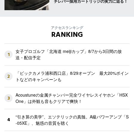
チレバー採用カートリッジの実力に迫る！
アクセスランキング
RANKING
女子プロゴルフ「北海道 meijiカップ」8/7から3日間の放
1
送・配信予定
「ビックカメラ浦和西口店」8/29オープン 最大20%ポイン
2
トなどのキャンペーンも
Acoustuneの金属チャンバー完全ワイヤレスイヤホン「HSX
3
One」は外観も音もクリアで爽快！
“引き算の美学”、エソテリックの真髄。A級パワーアンプ「S
4
-05XE」、魅惑の音質を聴く