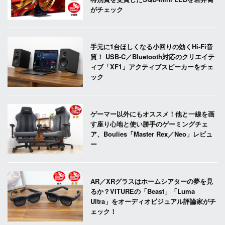
がチェック
手元に1台ほしくなる小回りの効くHi-Fi音
質！ USB-C／Bluetooth対応のクリエイテ
ィブ「XF1」アクティブスピーカーをチェ
ック
ゲーマー以外にもオススメ！他と一線を画
す座り心地と使い勝手のゲーミングチェ
ア、Boulies「Master Rex／Neo」レビュ
ー
AR／XRグラスはホームシアターの夢を見
るか？VITUREの「Beast」「Luma
Ultra」をオーディオビジュアル評論家がチ
ェック！