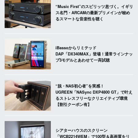
“Music First”のスピリッツ息づく。イギリ
ス名門・ARCAMの最新プリメインが秘め
るスマートな音楽性を聴く
iBassoからリミテッド
DAP「DX340MAX」登場！通常ラインナッ
プ3モデルとあわせて一斉試聴
“脱・NAS初心者”を実感！
UGREEN「NASync DXP4800 GT」で叶え
るストレスフリーなクリエイティブ環境
【割引クーポン有】
シアターハウスのスクリーン
「WCB2214WEM」で100型＆高画質をリ