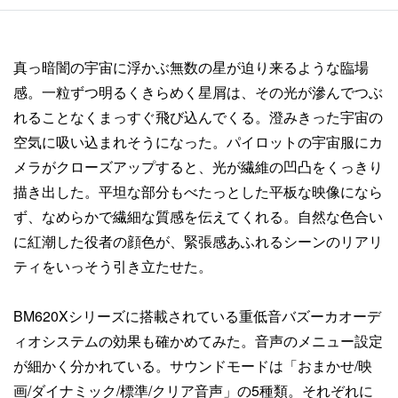
真っ暗闇の宇宙に浮かぶ無数の星が迫り来るような臨場
感。一粒ずつ明るくきらめく星屑は、その光が滲んでつぶ
れることなくまっすぐ飛び込んでくる。澄みきった宇宙の
空気に吸い込まれそうになった。パイロットの宇宙服にカ
メラがクローズアップすると、光が繊維の凹凸をくっきり
描き出した。平坦な部分もべたっとした平板な映像になら
ず、なめらかで繊細な質感を伝えてくれる。自然な色合い
に紅潮した役者の顔色が、緊張感あふれるシーンのリアリ
ティをいっそう引き立たせた。
BM620Xシリーズに搭載されている重低音バズーカオーデ
ィオシステムの効果も確かめてみた。音声のメニュー設定
が細かく分かれている。サウンドモードは「おまかせ/映
画/ダイナミック/標準/クリア音声」の5種類。それぞれに