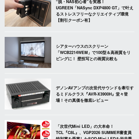
“脱・NAS初心者”を実感！
UGREEN「NASync DXP4800 GT」で叶え
るストレスフリーなクリエイティブ環境
【割引クーポン有】
シアターハウスのスクリーン
「WCB2214WEM」で100型＆高画質をリ
ビングに！ 壁投写との画質比較も
デノンAVアンプの次世代サウンドを牽引す
るミドルクラス『AVR-X3900H』堂々登
場！その真価を徹底レビュー
「次世代Mini LED」の大本命！
TCL『C8L』、VGP2026 SUMMER審査員
特別賞を受賞したSQD-Mini LEDを岩井喬