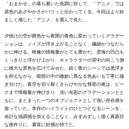
「おまかせ」の落ち着いた色調に対して、「アニメ」では
原色のあざやかさがパリッと伝わってくる。今回はより好
ましく感じた「アニメ」を選んで見た。
夕焼けの空が茜色から夜闇の青色に変わっていくグラデー
ションは、ノイズが浮き上がることなく、繊細かつなだら
かに伸びる。映像の情報量がとても豊かだ。雲海の凹凸も
くっきりと浮かび上がり、キャラクターの背中の向こう側
に雄大な景色を広げてみせた。続く夜のシーンでは黒浮き
を抑えながら、暗部の中の微妙に異なる色あいも丁寧に描
き分けた。夜空を切り裂くきらびやかな彗星の尾は、ピー
クまで情報量が伸びきり、淡い光彩のグラデーションとと
もに、まとまった一つのオブジェクトとして強い存在感を
放っていた。本作のハイライトのひとつとなるシーンを、
余計な強調感を加えることなく、みずみずしく描く真面目
な画作りに、素直に好感が持てた。