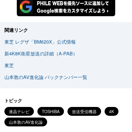
関連リンク
東芝 レグザ「BM620X」公式情報
新4K8K衛星放送の詳細（A-PAB）
東芝
山本敦のAV進化論 バックナンバー一覧
トピック
液晶テレビ
TOSHIBA
放送受信機器
4K
山本敦のAV進化論