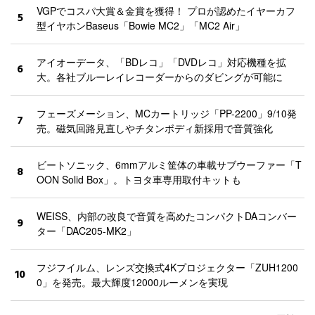
VGPでコスパ大賞＆金賞を獲得！ プロが認めたイヤーカフ
5
型イヤホンBaseus「Bowie MC2」「MC2 Air」
アイオーデータ、「BDレコ」「DVDレコ」対応機種を拡
6
大。各社ブルーレイレコーダーからのダビングが可能に
フェーズメーション、MCカートリッジ「PP-2200」9/10発
7
売。磁気回路見直しやチタンボディ新採用で音質強化
ビートソニック、6mmアルミ筐体の車載サブウーファー「T
8
OON Solid Box」。トヨタ車専用取付キットも
WEISS、内部の改良で音質を高めたコンパクトDAコンバー
9
ター「DAC205-MK2」
フジフイルム、レンズ交換式4Kプロジェクター「ZUH1200
10
0」を発売。最大輝度12000ルーメンを実現