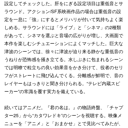
設定してチェックした。肝をにぎる設定項目は重低音とサ
ラウンド。アクション/SF系映画作品の場合は重低音の設
定を一息に「強」にするとメリハリが付いて気持ちよく楽
しめる。サラウンドには「ライブ」と「シネマ」の2種類
があって、シネマを選ぶと音場の広がりが増し、大画面で
本作を楽しむシチュエーションによくマッチした。巨大な
津波のシーンでは、徐々に津波が迫り来る静かな重低音の
うねりが恐怖感を掻き立てる。水しぶきに包まれるシーン
では明瞭で粒立ちの良い効果音をかき分けて、役者のセリ
フがストレートに飛び込んでくる。分離感が鮮明で、音の
レイヤーもはっきりと聞き分けられる。“テレビ内蔵スピ
ーカー”の常識を覆す実力を備えている。
続いてはアニメだ。『君の名は。』の物語終盤、「チャプ
ター25」から“カタワレドキ”のシーンを視聴する。映像メ
ニューを「アニメ」と「おまかせ」とで見比べてみたが、