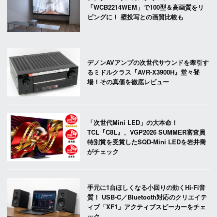
「WCB2214WEM」で100型＆高画質をリ
ビングに！ 壁投写との画質比較も
デノンAVアンプの次世代サウンドを牽引す
るミドルクラス『AVR-X3900H』堂々登
場！その真価を徹底レビュー
「次世代Mini LED」の大本命！
TCL『C8L』、VGP2026 SUMMER審査員
特別賞を受賞したSQD-Mini LEDを岩井喬
がチェック
手元に1台ほしくなる小回りの効くHi-Fi音
質！ USB-C／Bluetooth対応のクリエイテ
ィブ「XF1」アクティブスピーカーをチェ
ック