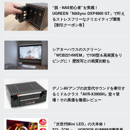
“脱・NAS初心者”を実感！
UGREEN「NASync DXP4800 GT」で叶え
るストレスフリーなクリエイティブ環境
【割引クーポン有】
シアターハウスのスクリーン
「WCB2214WEM」で100型＆高画質をリ
ビングに！ 壁投写との画質比較も
デノンAVアンプの次世代サウンドを牽引す
るミドルクラス『AVR-X3900H』堂々登
場！その真価を徹底レビュー
「次世代Mini LED」の大本命！
TCL『C8L』、VGP2026 SUMMER審査員