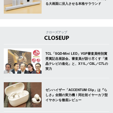
る大画面に没入させる本格サラウンド
クローズアップ
CLOSEUP
TCL「SQD-Mini LED」VGP審査員特別賞
受賞記念座談会。審査員が語り尽くす「液
晶テレビの進化」と、X11L／C8L／C7Lの
実力
ゼンハイザー「ACCENTUM Clip」は『ら
しさ』全開の実力機！同社初イヤーカフ型
イヤホンを徹底レビュー