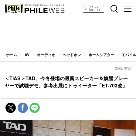
PHILE WEB｜AV/オーディオ/ガジェット
ブランド
特設サイト
ホーム
AV
オーディオ
ヘッドホン
ホームシアター
モバイル
2022/10/28
＜TIAS＞TAD、今冬登場の最新スピーカー＆旗艦プレー
ヤーで試聴デモ。参考出展にトゥイーター「ET-703改」