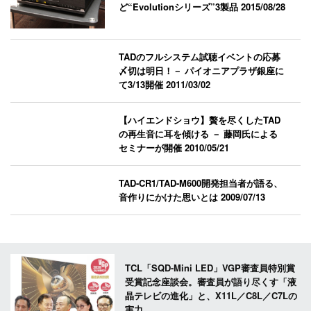
ど“Evolutionシリーズ”3製品
2015/08/28
TADのフルシステム試聴イベントの応募
〆切は明日！－ パイオニアプラザ銀座に
て3/13開催
2011/03/02
【ハイエンドショウ】贅を尽くしたTAD
の再生音に耳を傾ける － 藤岡氏による
セミナーが開催
2010/05/21
TAD-CR1/TAD-M600開発担当者が語る、
音作りにかけた思いとは
2009/07/13
TCL「SQD-Mini LED」VGP審査員特別賞
受賞記念座談会。審査員が語り尽くす「液
晶テレビの進化」と、X11L／C8L／C7Lの
実力