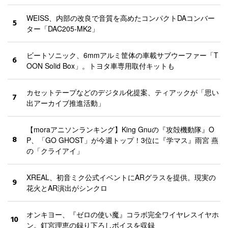
WEISS、内部の改良で音質を高めたコンパクトDAコンバー
5
ター「DAC205-MK2」
ビートソニック、6mmアルミ筐体の車載サブウーファー「T
6
OON Solid Box」。トヨタ車専用取付キットも
カセットテープなどのデジタル化提案、ティアックが「思い
7
出アーカイブ推進活動」
【moraアニソンランキング】King Gnuの『攻殻機動隊』O
8
P、「GO GHOST」が今週トップ！3位に『学マス』雨宮 燕
の「クライアイ」
XREAL、初音ミク公式イベントにARグラスを提供。現実の
9
花火とAR演出がシンクロ
オンキヨー、『ゼロの使い魔』コラボ完全ワイヤレスイヤホ
10
ン。釘宮理恵の録り下ろしボイスを収録