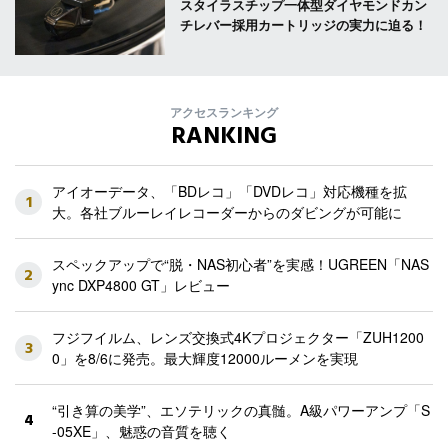
スタイラスチップ一体型ダイヤモンドカン
チレバー採用カートリッジの実力に迫る！
アクセスランキング
RANKING
アイオーデータ、「BDレコ」「DVDレコ」対応機種を拡
1
大。各社ブルーレイレコーダーからのダビングが可能に
スペックアップで“脱・NAS初心者”を実感！UGREEN「NAS
2
ync DXP4800 GT」レビュー
フジフイルム、レンズ交換式4Kプロジェクター「ZUH1200
3
0」を8/6に発売。最大輝度12000ルーメンを実現
“引き算の美学”、エソテリックの真髄。A級パワーアンプ「S
4
-05XE」、魅惑の音質を聴く