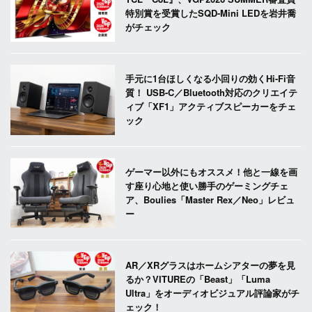
特別賞を受賞したSQD-Mini LEDを岩井喬
がチェック
手元に1台ほしくなる小回りの効くHi-Fi音
質！ USB-C／Bluetooth対応のクリエイテ
ィブ「XF1」アクティブスピーカーをチェ
ック
ゲーマー以外にもオススメ！他と一線を画
す座り心地と使い勝手のゲーミングチェ
ア、Boulies「Master Rex／Neo」レビュ
ー
AR／XRグラスはホームシアターの夢を見
るか？VITUREの「Beast」「Luma
Ultra」をオーディオビジュアル評論家がチ
ェック！