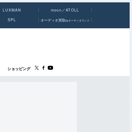
LUXMAN
moon／ATOLL
SPL
オーディオ買取
byオーディオランド
ス
ショッピング