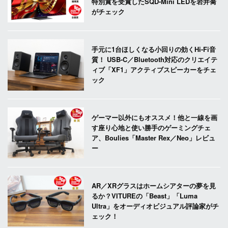
特別賞を受賞したSQD-Mini LEDを岩井喬
がチェック
手元に1台ほしくなる小回りの効くHi-Fi音
質！ USB-C／Bluetooth対応のクリエイテ
ィブ「XF1」アクティブスピーカーをチェ
ック
ゲーマー以外にもオススメ！他と一線を画
す座り心地と使い勝手のゲーミングチェ
ア、Boulies「Master Rex／Neo」レビュ
ー
AR／XRグラスはホームシアターの夢を見
るか？VITUREの「Beast」「Luma
Ultra」をオーディオビジュアル評論家がチ
ェック！