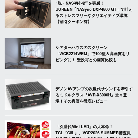
“脱・NAS初心者”を実感！
UGREEN「NASync DXP4800 GT」で叶え
るストレスフリーなクリエイティブ環境
【割引クーポン有】
シアターハウスのスクリーン
「WCB2214WEM」で100型＆高画質をリ
ビングに！ 壁投写との画質比較も
デノンAVアンプの次世代サウンドを牽引す
るミドルクラス『AVR-X3900H』堂々登
場！その真価を徹底レビュー
「次世代Mini LED」の大本命！
TCL『C8L』、VGP2026 SUMMER審査員