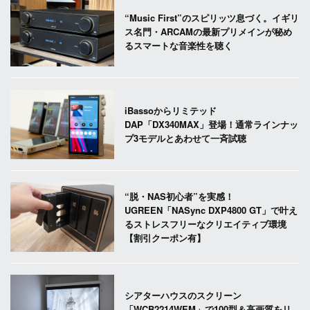
“Music First”のスピリッツ息づく。イギリ
ス名門・ARCAMの最新プリメインが秘め
るスマートな音楽性を聴く
iBassoからリミテッド
DAP「DX340MAX」登場！通常ラインナッ
プ3モデルとあわせて一斉試聴
“脱・NAS初心者”を実感！
UGREEN「NASync DXP4800 GT」で叶え
るストレスフリーなクリエイティブ環境
【割引クーポン有】
シアターハウスのスクリーン
「WCB2214WEM」で100型＆高画質をリ