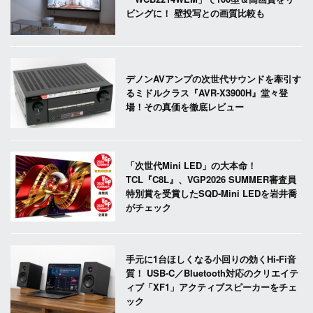
ビングに！ 壁投写との画質比較も
デノンAVアンプの次世代サウンドを牽引す
るミドルクラス『AVR-X3900H』堂々登
場！その真価を徹底レビュー
「次世代Mini LED」の大本命！
TCL『C8L』、VGP2026 SUMMER審査員
特別賞を受賞したSQD-Mini LEDを岩井喬
がチェック
手元に1台ほしくなる小回りの効くHi-Fi音
質！ USB-C／Bluetooth対応のクリエイテ
ィブ「XF1」アクティブスピーカーをチェ
ック