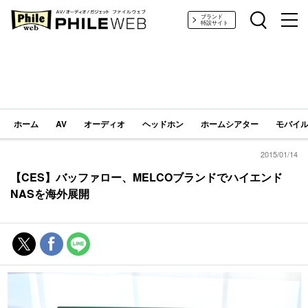
PHILE WEB｜AV/オーディオ/ガジェット
ブランド
特設サイト
ホーム
AV
オーディオ
ヘッドホン
ホームシアター
モバイル
2015/01/14
【CES】バッファロー、MELCOブランドでハイエンド
NASを海外展開