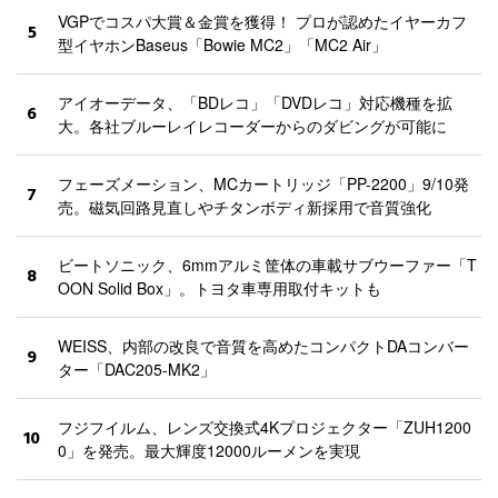
VGPでコスパ大賞＆金賞を獲得！ プロが認めたイヤーカフ
5
型イヤホンBaseus「Bowie MC2」「MC2 Air」
アイオーデータ、「BDレコ」「DVDレコ」対応機種を拡
6
大。各社ブルーレイレコーダーからのダビングが可能に
フェーズメーション、MCカートリッジ「PP-2200」9/10発
7
売。磁気回路見直しやチタンボディ新採用で音質強化
ビートソニック、6mmアルミ筐体の車載サブウーファー「T
8
OON Solid Box」。トヨタ車専用取付キットも
WEISS、内部の改良で音質を高めたコンパクトDAコンバー
9
ター「DAC205-MK2」
フジフイルム、レンズ交換式4Kプロジェクター「ZUH1200
10
0」を発売。最大輝度12000ルーメンを実現