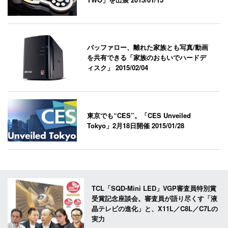
バッファロー、離れた家族とも写真/動画
を共有できる「家族のおもいでハードデ
ィスク」
2015/02/04
東京でも“CES”。「CES Unveiled
Tokyo」2月18日開催
2015/01/28
TCL「SQD-Mini LED」VGP審査員特別賞
受賞記念座談会。審査員が語り尽くす「液
晶テレビの進化」と、X11L／C8L／C7Lの
実力