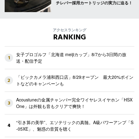
チレバー採用カートリッジの実力に迫る！
アクセスランキング
RANKING
女子プロゴルフ「北海道 meijiカップ」8/7から3日間の放
1
送・配信予定
「ビックカメラ浦和西口店」8/29オープン 最大20%ポイン
2
トなどのキャンペーンも
Acoustuneの金属チャンバー完全ワイヤレスイヤホン「HSX
3
One」は外観も音もクリアで爽快！
“引き算の美学”、エソテリックの真髄。A級パワーアンプ「S
4
-05XE」、魅惑の音質を聴く