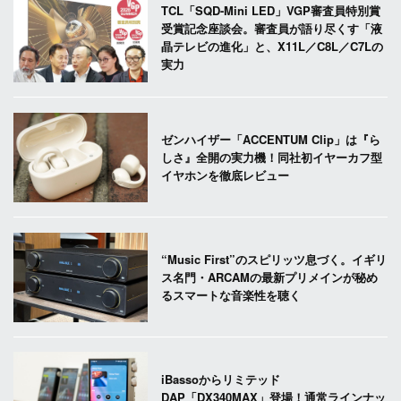
TCL「SQD-Mini LED」VGP審査員特別賞
受賞記念座談会。審査員が語り尽くす「液
晶テレビの進化」と、X11L／C8L／C7Lの
実力
ゼンハイザー「ACCENTUM Clip」は『ら
しさ』全開の実力機！同社初イヤーカフ型
イヤホンを徹底レビュー
“Music First”のスピリッツ息づく。イギリ
ス名門・ARCAMの最新プリメインが秘め
るスマートな音楽性を聴く
iBassoからリミテッド
DAP「DX340MAX」登場！通常ラインナッ