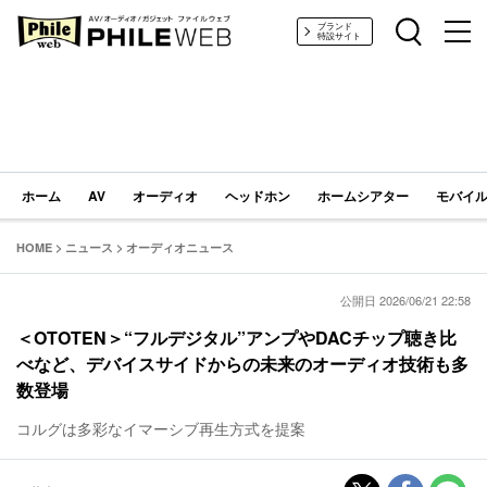
PHILE WEB｜AV/オーディオ/ガジェット
ブランド
特設サイト
ホーム
AV
オーディオ
ヘッドホン
ホームシアター
モバイル
HOME
>
ニュース
>
オーディオニュース
公開日 2026/06/21 22:58
＜OTOTEN＞“フルデジタル”アンプやDACチップ聴き比
べなど、デバイスサイドからの未来のオーディオ技術も多
数登場
コルグは多彩なイマーシブ再生方式を提案