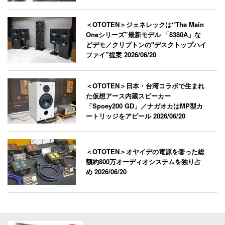
＜OTOTEN＞ジェネレックは“The Main
Oneシリーズ”最新モデル 「8380A」な
どデモ／クリプトンの"デスクトップハイ
ファイ”提案
2026/06/20
＜OTOTEN＞日本・台湾コラボで生まれ
た仮想アース内蔵スピーカー
「Spoey200 GD」／ナガオカはMP型カ
ートリッジをアピール
2026/06/20
＜OTOTEN＞オヤイデの電源を奢った総
額約800万オーディオシステムを独り占
め
2026/06/20