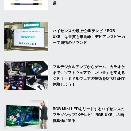
選
ハイセンスの最上位4Kテレビ「RGB
UXS」は音質も最高峰！デビアレスピーカ
ーで屈指のサウンド
フルデジタルアンプからゲーム、カラオケ
まで。ソフトウェアで「いい音」を支える
ＣＲＩ・ミドルウェアの技術をOTOTENで
体験しよう！
RGB Mini LEDをリードするハイセンスの
フラグシップ4Kテレビ「RGB UXS」の画
質真価に迫る