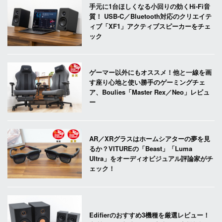
手元に1台ほしくなる小回りの効くHi-Fi音
質！ USB-C／Bluetooth対応のクリエイテ
ィブ「XF1」アクティブスピーカーをチェ
ック
ゲーマー以外にもオススメ！他と一線を画
す座り心地と使い勝手のゲーミングチェ
ア、Boulies「Master Rex／Neo」レビュ
ー
AR／XRグラスはホームシアターの夢を見
るか？VITUREの「Beast」「Luma
Ultra」をオーディオビジュアル評論家がチ
ェック！
Edifierのおすすめ3機種を厳選レビュー！