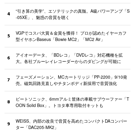
“引き算の美学”、エソテリックの真髄。A級パワーアンプ「S
4
-05XE」、魅惑の音質を聴く
VGPでコスパ大賞＆金賞を獲得！ プロが認めたイヤーカフ
5
型イヤホンBaseus「Bowie MC2」「MC2 Air」
アイオーデータ、「BDレコ」「DVDレコ」対応機種を拡
6
大。各社ブルーレイレコーダーからのダビングが可能に
フェーズメーション、MCカートリッジ「PP-2200」9/10発
7
売。磁気回路見直しやチタンボディ新採用で音質強化
ビートソニック、6mmアルミ筐体の車載サブウーファー「T
8
OON Solid Box」。トヨタ車専用取付キットも
WEISS、内部の改良で音質を高めたコンパクトDAコンバー
9
ター「DAC205-MK2」