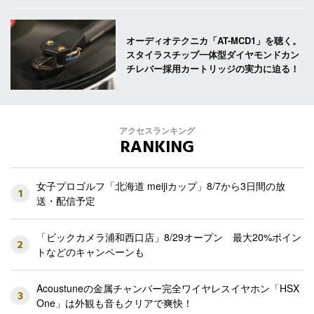
オーディオテクニカ「AT-MCD1」を聴く。
スタイラスチップ一体型ダイヤモンドカン
チレバー採用カートリッジの実力に迫る！
アクセスランキング
RANKING
女子プロゴルフ「北海道 meijiカップ」8/7から3日間の放
1
送・配信予定
「ビックカメラ浦和西口店」8/29オープン 最大20%ポイン
2
トなどのキャンペーンも
Acoustuneの金属チャンバー完全ワイヤレスイヤホン「HSX
3
One」は外観も音もクリアで爽快！