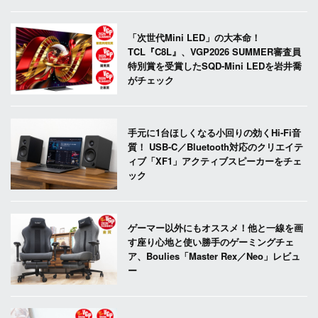
「次世代Mini LED」の大本命！
TCL『C8L』、VGP2026 SUMMER審査員
特別賞を受賞したSQD-Mini LEDを岩井喬
がチェック
手元に1台ほしくなる小回りの効くHi-Fi音
質！ USB-C／Bluetooth対応のクリエイテ
ィブ「XF1」アクティブスピーカーをチェ
ック
ゲーマー以外にもオススメ！他と一線を画
す座り心地と使い勝手のゲーミングチェ
ア、Boulies「Master Rex／Neo」レビュ
ー