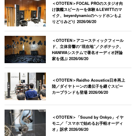
＜OTOTEN＞FOCAL PROのスタジオ向
け旗艦スピーカーを体験＆LEWITTのマ
イク、beyerdynamicのヘッドホンもよ
りどりみどり
2026/06/20
＜OTOTEN＞アコースティックフィール
ド、立体音響の“現在地”／クボテック、
HANIWAシステムで著名オーディオ評論
家を偲ぶ
2026/06/20
＜OTOTEN＞Raidho Acoustics日本再上
陸／ダイヤトーンの遺伝子を継ぐスピー
カーブランドも登場
2026/06/20
＜OTOTEN＞「Sound by Onkyo」イヤ
モニ／「スマホで始めるお手軽オーディ
オ」訴求
2026/06/20