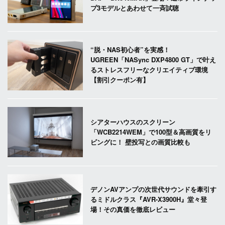
プ3モデルとあわせて一斉試聴
“脱・NAS初心者”を実感！
UGREEN「NASync DXP4800 GT」で叶え
るストレスフリーなクリエイティブ環境
【割引クーポン有】
シアターハウスのスクリーン
「WCB2214WEM」で100型＆高画質をリ
ビングに！ 壁投写との画質比較も
デノンAVアンプの次世代サウンドを牽引す
るミドルクラス『AVR-X3900H』堂々登
場！その真価を徹底レビュー