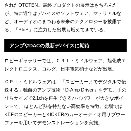
されたOTOTEN。最終プロダクトの展示はもちろんだ
が、特に近年はデバイスやソフトウェア、マテリアルな
ど、オーディオにまつわる未来のテクノロジーを披露す
る、「BtoB」に注力した出展も増えてきている。
アンプやDACの最新デバイスに期待
ロビーギャラリーでは、ＣＲＩ・ミドルウェア、旭化成エ
レクトロニクス、コルグ、日本電気硝子などが出展。
ＣＲＩ・ミドルウェアは、「スピーカーまでデジタルで伝
送する」独自のアンプ技術「D-Amp Driver」をデモ。手の
ひらサイズで2.1chを再生できるハイパワーが大きなポイ
ントで、
ほとんど熱を持たない高効率も特徴。会場では
KEFのスピーカーとKICKERのカーオーディオ用サブウー
ファーを用いてデモンストレーションを実施。