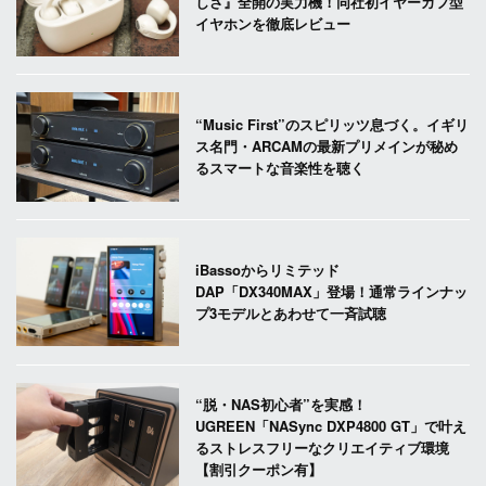
しさ』全開の実力機！同社初イヤーカフ型
イヤホンを徹底レビュー
“Music First”のスピリッツ息づく。イギリ
ス名門・ARCAMの最新プリメインが秘め
るスマートな音楽性を聴く
iBassoからリミテッド
DAP「DX340MAX」登場！通常ラインナッ
プ3モデルとあわせて一斉試聴
“脱・NAS初心者”を実感！
UGREEN「NASync DXP4800 GT」で叶え
るストレスフリーなクリエイティブ環境
【割引クーポン有】