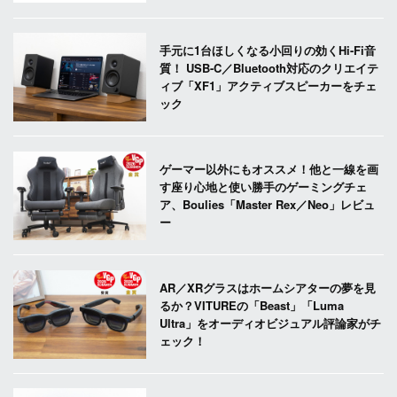
手元に1台ほしくなる小回りの効くHi-Fi音
質！ USB-C／Bluetooth対応のクリエイテ
ィブ「XF1」アクティブスピーカーをチェ
ック
ゲーマー以外にもオススメ！他と一線を画
す座り心地と使い勝手のゲーミングチェ
ア、Boulies「Master Rex／Neo」レビュ
ー
AR／XRグラスはホームシアターの夢を見
るか？VITUREの「Beast」「Luma
Ultra」をオーディオビジュアル評論家がチ
ェック！