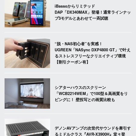
iBassoからリミテッド
DAP「DX340MAX」登場！通常ラインナッ
プ3モデルとあわせて一斉試聴
“脱・NAS初心者”を実感！
UGREEN「NASync DXP4800 GT」で叶え
るストレスフリーなクリエイティブ環境
【割引クーポン有】
シアターハウスのスクリーン
「WCB2214WEM」で100型＆高画質をリ
ビングに！ 壁投写との画質比較も
デノンAVアンプの次世代サウンドを牽引す
るミドルクラス『AVR-X3900H』堂々登