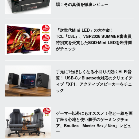
場！その真価を徹底レビュー
「次世代Mini LED」の大本命！
TCL『C8L』、VGP2026 SUMMER審査員
特別賞を受賞したSQD-Mini LEDを岩井喬
がチェック
手元に1台ほしくなる小回りの効くHi-Fi音
質！ USB-C／Bluetooth対応のクリエイテ
ィブ「XF1」アクティブスピーカーをチェ
ック
ゲーマー以外にもオススメ！他と一線を画
す座り心地と使い勝手のゲーミングチェ
ア、Boulies「Master Rex／Neo」レビュ
ー