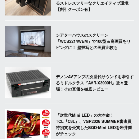
るストレスフリーなクリエイティブ環境
【割引クーポン有】
シアターハウスのスクリーン
「WCB2214WEM」で100型＆高画質をリ
ビングに！ 壁投写との画質比較も
デノンAVアンプの次世代サウンドを牽引す
るミドルクラス『AVR-X3900H』堂々登
場！その真価を徹底レビュー
「次世代Mini LED」の大本命！
TCL『C8L』、VGP2026 SUMMER審査員
特別賞を受賞したSQD-Mini LEDを岩井喬
がチェック