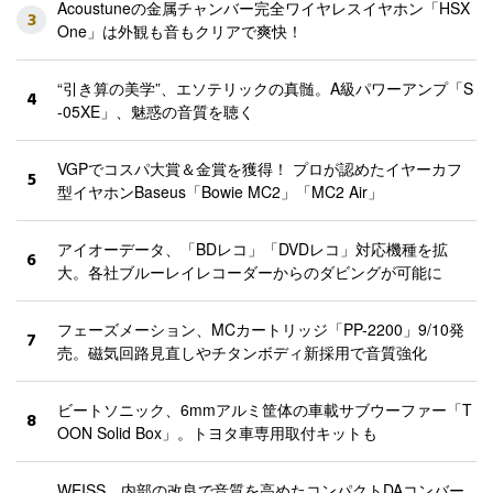
Acoustuneの金属チャンバー完全ワイヤレスイヤホン「HSX
3
One」は外観も音もクリアで爽快！
“引き算の美学”、エソテリックの真髄。A級パワーアンプ「S
4
-05XE」、魅惑の音質を聴く
VGPでコスパ大賞＆金賞を獲得！ プロが認めたイヤーカフ
5
型イヤホンBaseus「Bowie MC2」「MC2 Air」
アイオーデータ、「BDレコ」「DVDレコ」対応機種を拡
6
大。各社ブルーレイレコーダーからのダビングが可能に
フェーズメーション、MCカートリッジ「PP-2200」9/10発
7
売。磁気回路見直しやチタンボディ新採用で音質強化
ビートソニック、6mmアルミ筐体の車載サブウーファー「T
8
OON Solid Box」。トヨタ車専用取付キットも
WEISS、内部の改良で音質を高めたコンパクトDAコンバー