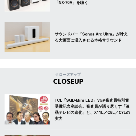
「NX-70A」を聴く
サウンドバー「Sonos Arc Ultra」が叶え
る大画面に没入させる本格サラウンド
クローズアップ
CLOSEUP
TCL「SQD-Mini LED」VGP審査員特別賞
受賞記念座談会。審査員が語り尽くす「液
晶テレビの進化」と、X11L／C8L／C7Lの
実力