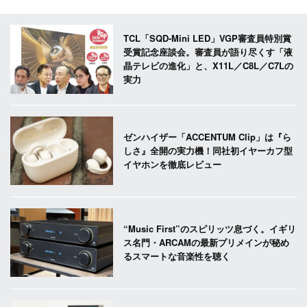
TCL「SQD-Mini LED」VGP審査員特別賞
受賞記念座談会。審査員が語り尽くす「液
晶テレビの進化」と、X11L／C8L／C7Lの
実力
ゼンハイザー「ACCENTUM Clip」は『ら
しさ』全開の実力機！同社初イヤーカフ型
イヤホンを徹底レビュー
“Music First”のスピリッツ息づく。イギリ
ス名門・ARCAMの最新プリメインが秘め
るスマートな音楽性を聴く