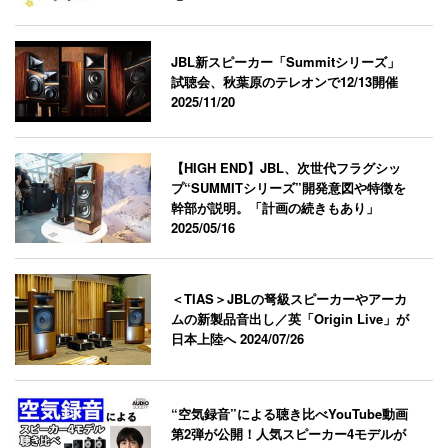
JBL新スピーカー「Summitシリーズ」
試聴会、秋葉原のテレオンで12/13開催
2025/11/20
【HIGH END】JBL、次世代フラグシッ
プ“SUMMITシリーズ”開発意図や特徴を
幹部が説明。「計画の続きもあり」
2025/05/16
＜TIAS＞JBLの弩級スピーカーやアーカ
ムの新製品音出し／英「Origin Live」が
日本上陸へ
2024/07/26
“空気録音”による聴き比べYouTube動画
第2弾が公開！人気スピーカー4モデルが