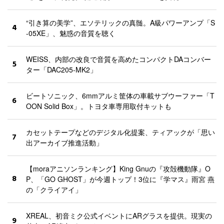
“引き算の美学”、エソテリックの真髄。A級パワーアンプ「S
4
-05XE」、魅惑の音質を聴く
WEISS、内部の改良で音質を高めたコンパクトDAコンバー
5
ター「DAC205-MK2」
ビートソニック、6mmアルミ筐体の車載サブウーファー「T
6
OON Solid Box」。トヨタ車専用取付キットも
カセットテープなどのデジタル化提案、ティアックが「思い
7
出アーカイブ推進活動」
【moraアニソンランキング】King Gnuの『攻殻機動隊』O
8
P、「GO GHOST」が今週トップ！3位に『学マス』雨宮 燕
の「クライアイ」
XREAL、初音ミク公式イベントにARグラスを提供。現実の
9