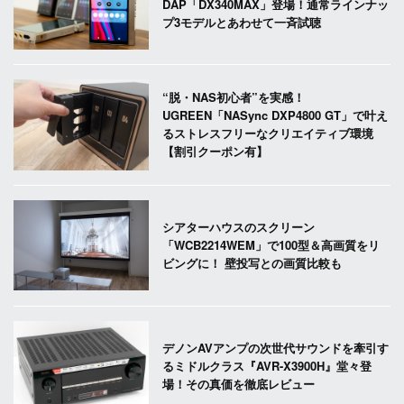
DAP「DX340MAX」登場！通常ラインナッ
プ3モデルとあわせて一斉試聴
“脱・NAS初心者”を実感！
UGREEN「NASync DXP4800 GT」で叶え
るストレスフリーなクリエイティブ環境
【割引クーポン有】
シアターハウスのスクリーン
「WCB2214WEM」で100型＆高画質をリ
ビングに！ 壁投写との画質比較も
デノンAVアンプの次世代サウンドを牽引す
るミドルクラス『AVR-X3900H』堂々登
場！その真価を徹底レビュー