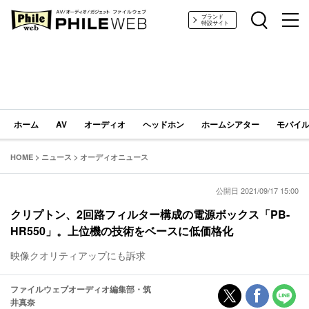
PHILE WEB｜AV/オーディオ/ガジェット
ブランド
特設サイト
ホーム
AV
オーディオ
ヘッドホン
ホームシアター
モバイル
HOME
>
ニュース
>
オーディオニュース
公開日 2021/09/17 15:00
クリプトン、2回路フィルター構成の電源ボックス「PB-
HR550」。上位機の技術をベースに低価格化
映像クオリティアップにも訴求
ファイルウェブオーディオ編集部・筑
井真奈