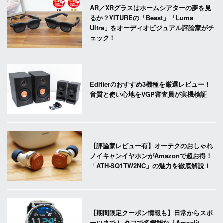
AR／XRグラスはホームシアターの夢を見
るか？VITUREの「Beast」「Luma
Ultra」をオーディオビジュアル評論家がチ
ェック！
Edifierのおすすめ3機種を厳選レビュー！
音質と使い心地をVGP審査員が実機検証
【評論家レビュー有】オーテクのおしゃれ
ノイキャンイヤホンがAmazonで超お得！
「ATH-SQ1TW2NC」の魅力を徹底解説！
【期間限定クーポン情報も】日常からスポ
ーツまで！ タフで多機能な「Amazfit