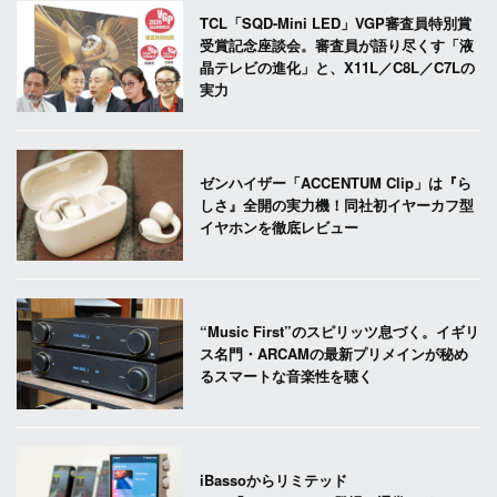
TCL「SQD-Mini LED」VGP審査員特別賞
受賞記念座談会。審査員が語り尽くす「液
晶テレビの進化」と、X11L／C8L／C7Lの
実力
ゼンハイザー「ACCENTUM Clip」は『ら
しさ』全開の実力機！同社初イヤーカフ型
イヤホンを徹底レビュー
“Music First”のスピリッツ息づく。イギリ
ス名門・ARCAMの最新プリメインが秘め
るスマートな音楽性を聴く
iBassoからリミテッド