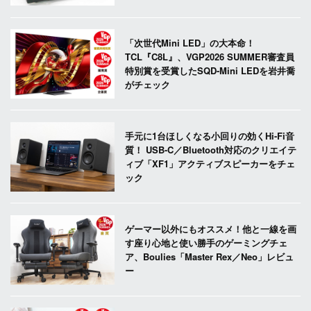
「次世代Mini LED」の大本命！
TCL『C8L』、VGP2026 SUMMER審査員
特別賞を受賞したSQD-Mini LEDを岩井喬
がチェック
手元に1台ほしくなる小回りの効くHi-Fi音
質！ USB-C／Bluetooth対応のクリエイテ
ィブ「XF1」アクティブスピーカーをチェ
ック
ゲーマー以外にもオススメ！他と一線を画
す座り心地と使い勝手のゲーミングチェ
ア、Boulies「Master Rex／Neo」レビュ
ー