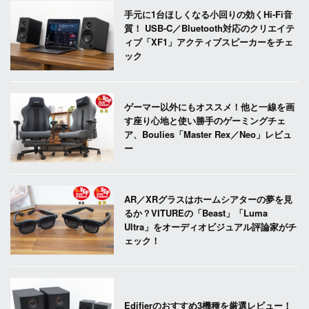
手元に1台ほしくなる小回りの効くHi-Fi音
質！ USB-C／Bluetooth対応のクリエイテ
ィブ「XF1」アクティブスピーカーをチェ
ック
ゲーマー以外にもオススメ！他と一線を画
す座り心地と使い勝手のゲーミングチェ
ア、Boulies「Master Rex／Neo」レビュ
ー
AR／XRグラスはホームシアターの夢を見
るか？VITUREの「Beast」「Luma
Ultra」をオーディオビジュアル評論家がチ
ェック！
Edifierのおすすめ3機種を厳選レビュー！