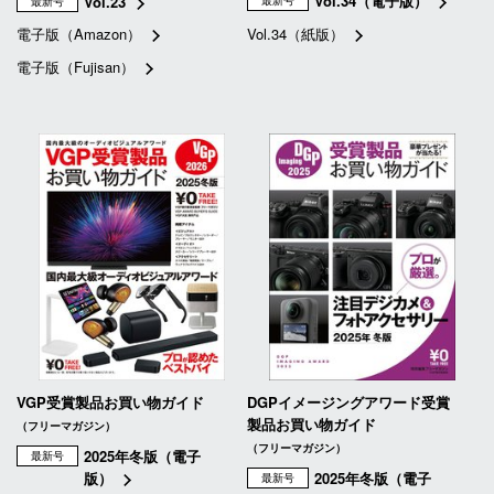
Vol.34（電子版）
Vol.23
最新号
最新号
電子版（Amazon）
Vol.34（紙版）
電子版（Fujisan）
VGP受賞製品お買い物ガイド
DGPイメージングアワード受賞
製品お買い物ガイド
（フリーマガジン）
（フリーマガジン）
2025年冬版（電子
最新号
版）
2025年冬版（電子
最新号