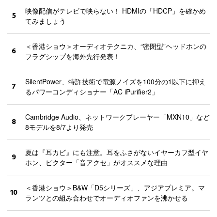
映像配信がテレビで映らない！ HDMIの「HDCP」を確かめ
5
てみましょう
＜香港ショウ＞オーディオテクニカ、“密閉型”ヘッドホンの
6
フラグシップを海外先行発表！
SilentPower、特許技術で電源ノイズを100分の1以下に抑え
7
るパワーコンディショナー「AC iPurifier2」
Cambridge Audio、ネットワークプレーヤー「MXN10」など
8
8モデルを8/7より発売
夏は『耳カビ』にも注意。耳をふさがないイヤーカフ型イヤ
9
ホン、ビクター「音アクセ」がオススメな理由
＜香港ショウ＞B&W「D5シリーズ」、アジアプレミア。マ
10
ランツとの組み合わせでオーディオファンを沸かせる