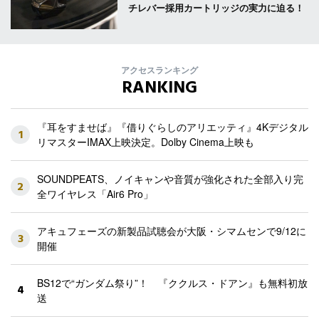
チレバー採用カートリッジの実力に迫る！
アクセスランキング
RANKING
『耳をすませば』『借りぐらしのアリエッティ』4Kデジタル
1
リマスターIMAX上映決定。Dolby Cinema上映も
SOUNDPEATS、ノイキャンや音質が強化された全部入り完
2
全ワイヤレス「Air6 Pro」
アキュフェーズの新製品試聴会が大阪・シマムセンで9/12に
3
開催
BS12で“ガンダム祭り”！ 『ククルス・ドアン』も無料初放
4
送