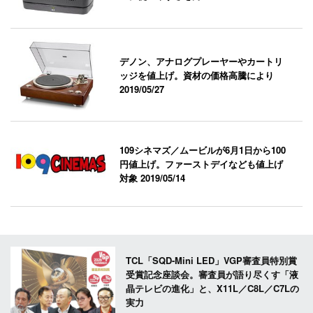
デノン、アナログプレーヤーやカートリ
ッジを値上げ。資材の価格高騰により
2019/05/27
109シネマズ／ムービルが6月1日から100
円値上げ。ファーストデイなども値上げ
対象
2019/05/14
TCL「SQD-Mini LED」VGP審査員特別賞
受賞記念座談会。審査員が語り尽くす「液
晶テレビの進化」と、X11L／C8L／C7Lの
実力