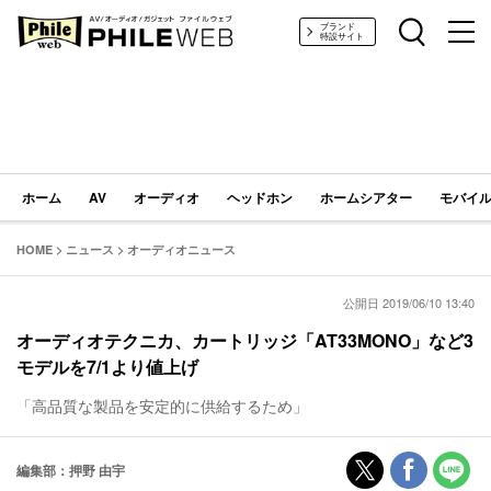
PHILE WEB｜AV/オーディオ/ガジェット
ブランド
特設サイト
ホーム
AV
オーディオ
ヘッドホン
ホームシアター
モバイル
HOME
>
ニュース
>
オーディオニュース
公開日 2019/06/10 13:40
オーディオテクニカ、カートリッジ「AT33MONO」など3
モデルを7/1より値上げ
「高品質な製品を安定的に供給するため」
編集部：押野 由宇