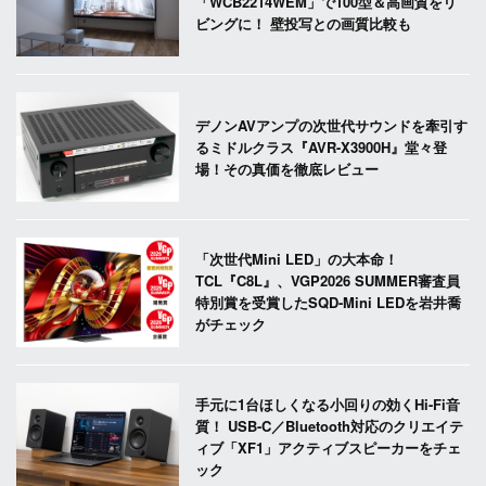
「WCB2214WEM」で100型＆高画質をリ
ビングに！ 壁投写との画質比較も
デノンAVアンプの次世代サウンドを牽引す
るミドルクラス『AVR-X3900H』堂々登
場！その真価を徹底レビュー
「次世代Mini LED」の大本命！
TCL『C8L』、VGP2026 SUMMER審査員
特別賞を受賞したSQD-Mini LEDを岩井喬
がチェック
手元に1台ほしくなる小回りの効くHi-Fi音
質！ USB-C／Bluetooth対応のクリエイテ
ィブ「XF1」アクティブスピーカーをチェ
ック