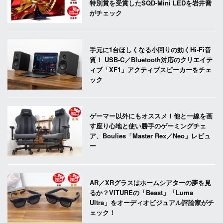
特別賞を受賞したSQD-Mini LEDを岩井喬
がチェック
手元に1台ほしくなる小回りの効くHi-Fi音
質！ USB-C／Bluetooth対応のクリエイテ
ィブ「XF1」アクティブスピーカーをチェ
ック
ゲーマー以外にもオススメ！他と一線を画
す座り心地と使い勝手のゲーミングチェ
ア、Boulies「Master Rex／Neo」レビュ
ー
AR／XRグラスはホームシアターの夢を見
るか？VITUREの「Beast」「Luma
Ultra」をオーディオビジュアル評論家がチ
ェック！