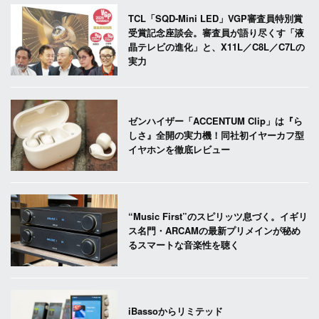
TCL「SQD-Mini LED」VGP審査員特別賞
受賞記念座談会。審査員が語り尽くす「液
晶テレビの進化」と、X11L／C8L／C7Lの
実力
ゼンハイザー「ACCENTUM Clip」は『ら
しさ』全開の実力機！同社初イヤーカフ型
イヤホンを徹底レビュー
“Music First”のスピリッツ息づく。イギリ
ス名門・ARCAMの最新プリメインが秘め
るスマートな音楽性を聴く
iBassoからリミテッド