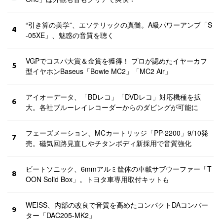
“引き算の美学”、エソテリックの真髄。A級パワーアンプ「S
4
-05XE」、魅惑の音質を聴く
VGPでコスパ大賞＆金賞を獲得！ プロが認めたイヤーカフ
5
型イヤホンBaseus「Bowie MC2」「MC2 Air」
アイオーデータ、「BDレコ」「DVDレコ」対応機種を拡
6
大。各社ブルーレイレコーダーからのダビングが可能に
フェーズメーション、MCカートリッジ「PP-2200」9/10発
7
売。磁気回路見直しやチタンボディ新採用で音質強化
ビートソニック、6mmアルミ筐体の車載サブウーファー「T
8
OON Solid Box」。トヨタ車専用取付キットも
WEISS、内部の改良で音質を高めたコンパクトDAコンバー
9
ター「DAC205-MK2」