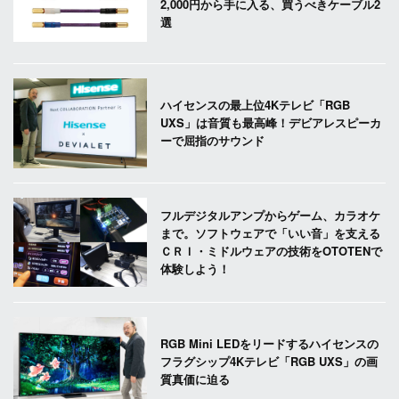
2,000円から手に入る、買うべきケーブル2
選
ハイセンスの最上位4Kテレビ「RGB
UXS」は音質も最高峰！デビアレスピーカ
ーで屈指のサウンド
フルデジタルアンプからゲーム、カラオケ
まで。ソフトウェアで「いい音」を支える
ＣＲＩ・ミドルウェアの技術をOTOTENで
体験しよう！
RGB Mini LEDをリードするハイセンスの
フラグシップ4Kテレビ「RGB UXS」の画
質真価に迫る