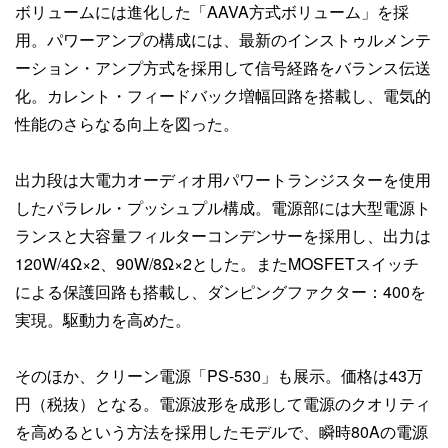
ボリュームには進化した「AAVA方式ボリューム」を採
用。パワーアンプの構成には、最新のインストゥルメンテ
ーション・アンプ方式を採用して信号経路をバランス伝送
化。カレント・フィードバック増幅回路を搭載し、電気的
性能のさらなる向上を図った。
出力段は大電力オーディオ用パワートランジスターを使用
したパラレル・プッシュプル構成。電源部には大型電源ト
ランスと大容量フィルターコンデンサーを採用し、出力は
120W/4Ω×2、90W/8Ω×2とした。またMOSFETスイッチ
による保護回路も搭載し、ダンピングファクター：400を
実現。駆動力を高めた。
そのほか、クリーン電源「PS-530」も展示。価格は43万
円（税抜）となる。電源波形を成形して電源のクオリティ
を高めるという方法を採用したモデルで、瞬時80Aの電源