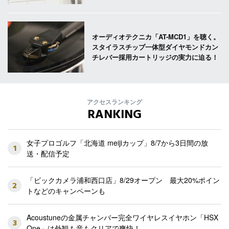
オーディオテクニカ「AT-MCD1」を聴く。
スタイラスチップ一体型ダイヤモンドカン
チレバー採用カートリッジの実力に迫る！
アクセスランキング
RANKING
女子プロゴルフ「北海道 meijiカップ」8/7から3日間の放
1
送・配信予定
「ビックカメラ浦和西口店」8/29オープン 最大20%ポイン
2
トなどのキャンペーンも
Acoustuneの金属チャンバー完全ワイヤレスイヤホン「HSX
3
One」は外観も音もクリアで爽快！