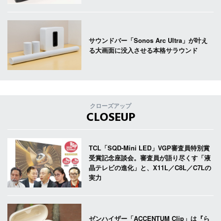
サウンドバー「Sonos Arc Ultra」が叶え
る大画面に没入させる本格サラウンド
クローズアップ
CLOSEUP
TCL「SQD-Mini LED」VGP審査員特別賞
受賞記念座談会。審査員が語り尽くす「液
晶テレビの進化」と、X11L／C8L／C7Lの
実力
ゼンハイザー「ACCENTUM Clip」は『ら