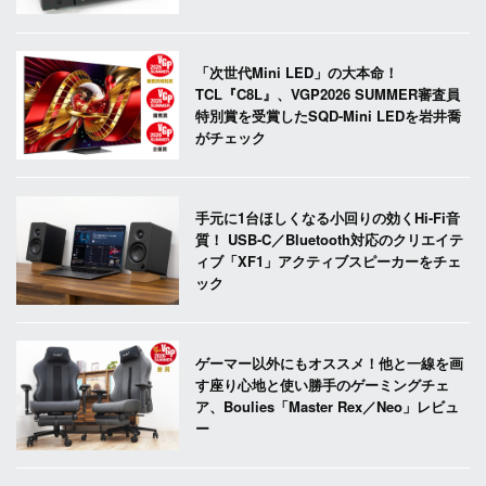
「次世代Mini LED」の大本命！
TCL『C8L』、VGP2026 SUMMER審査員
特別賞を受賞したSQD-Mini LEDを岩井喬
がチェック
手元に1台ほしくなる小回りの効くHi-Fi音
質！ USB-C／Bluetooth対応のクリエイテ
ィブ「XF1」アクティブスピーカーをチェ
ック
ゲーマー以外にもオススメ！他と一線を画
す座り心地と使い勝手のゲーミングチェ
ア、Boulies「Master Rex／Neo」レビュ
ー