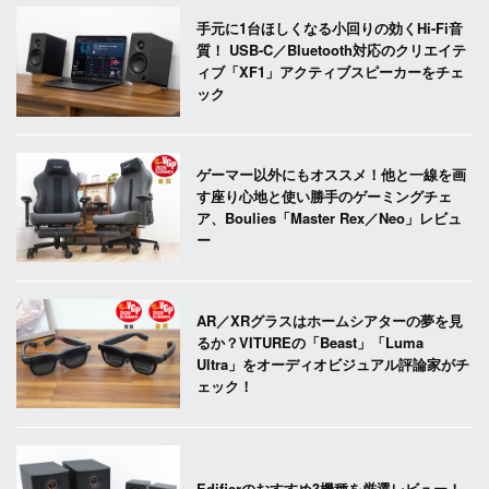
手元に1台ほしくなる小回りの効くHi-Fi音
質！ USB-C／Bluetooth対応のクリエイテ
ィブ「XF1」アクティブスピーカーをチェ
ック
ゲーマー以外にもオススメ！他と一線を画
す座り心地と使い勝手のゲーミングチェ
ア、Boulies「Master Rex／Neo」レビュ
ー
AR／XRグラスはホームシアターの夢を見
るか？VITUREの「Beast」「Luma
Ultra」をオーディオビジュアル評論家がチ
ェック！
Edifierのおすすめ3機種を厳選レビュー！