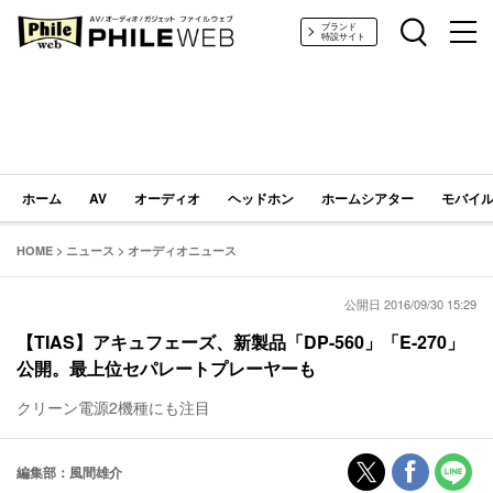
PHILE WEB｜AV/オーディオ/ガジェット
ブランド
特設サイト
ホーム
AV
オーディオ
ヘッドホン
ホームシアター
モバイル
HOME
>
ニュース
>
オーディオニュース
公開日 2016/09/30 15:29
【TIAS】アキュフェーズ、新製品「DP-560」「E-270」
公開。最上位セパレートプレーヤーも
クリーン電源2機種にも注目
編集部：風間雄介