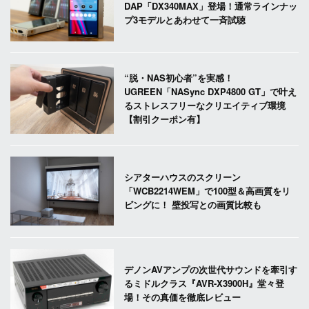
DAP「DX340MAX」登場！通常ラインナッ
プ3モデルとあわせて一斉試聴
“脱・NAS初心者”を実感！
UGREEN「NASync DXP4800 GT」で叶え
るストレスフリーなクリエイティブ環境
【割引クーポン有】
シアターハウスのスクリーン
「WCB2214WEM」で100型＆高画質をリ
ビングに！ 壁投写との画質比較も
デノンAVアンプの次世代サウンドを牽引す
るミドルクラス『AVR-X3900H』堂々登
場！その真価を徹底レビュー