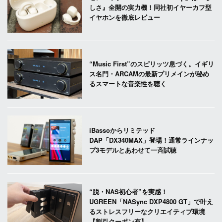
しさ』全開の実力機！同社初イヤーカフ型
イヤホンを徹底レビュー
“Music First”のスピリッツ息づく。イギリ
ス名門・ARCAMの最新プリメインが秘め
るスマートな音楽性を聴く
iBassoからリミテッド
DAP「DX340MAX」登場！通常ラインナッ
プ3モデルとあわせて一斉試聴
“脱・NAS初心者”を実感！
UGREEN「NASync DXP4800 GT」で叶え
るストレスフリーなクリエイティブ環境
【割引クーポン有】