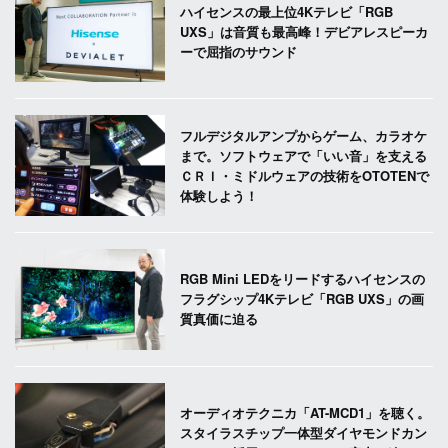
ハイセンスの最上位4Kテレビ「RGB
UXS」は音質も最高峰！デビアレスピーカ
ーで屈指のサウンド
フルデジタルアンプからゲーム、カラオケ
まで。ソフトウェアで「いい音」を支える
ＣＲＩ・ミドルウェアの技術をOTOTENで
体験しよう！
RGB Mini LEDをリードするハイセンスの
フラグシップ4Kテレビ「RGB UXS」の画
質真価に迫る
オーディオテクニカ「AT-MCD1」を聴く。
スタイラスチップ一体型ダイヤモンドカン