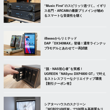
“Music First”のスピリッツ息づく。イギリ
ス名門・ARCAMの最新プリメインが秘め
るスマートな音楽性を聴く
iBassoからリミテッド
DAP「DX340MAX」登場！通常ラインナッ
プ3モデルとあわせて一斉試聴
“脱・NAS初心者”を実感！
UGREEN「NASync DXP4800 GT」で叶え
るストレスフリーなクリエイティブ環境
【割引クーポン有】
シアターハウスのスクリーン
「WCB2214WEM」で100型＆高画質をリ