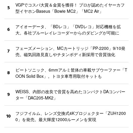
VGPでコスパ大賞＆金賞を獲得！ プロが認めたイヤーカフ
5
型イヤホンBaseus「Bowie MC2」「MC2 Air」
アイオーデータ、「BDレコ」「DVDレコ」対応機種を拡
6
大。各社ブルーレイレコーダーからのダビングが可能に
フェーズメーション、MCカートリッジ「PP-2200」9/10発
7
売。磁気回路見直しやチタンボディ新採用で音質強化
ビートソニック、6mmアルミ筐体の車載サブウーファー「T
8
OON Solid Box」。トヨタ車専用取付キットも
WEISS、内部の改良で音質を高めたコンパクトDAコンバー
9
ター「DAC205-MK2」
フジフイルム、レンズ交換式4Kプロジェクター「ZUH1200
10
0」を発売。最大輝度12000ルーメンを実現