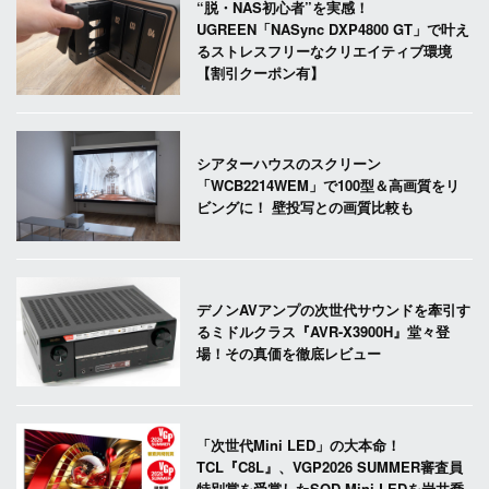
“脱・NAS初心者”を実感！
UGREEN「NASync DXP4800 GT」で叶え
るストレスフリーなクリエイティブ環境
【割引クーポン有】
シアターハウスのスクリーン
「WCB2214WEM」で100型＆高画質をリ
ビングに！ 壁投写との画質比較も
デノンAVアンプの次世代サウンドを牽引す
るミドルクラス『AVR-X3900H』堂々登
場！その真価を徹底レビュー
「次世代Mini LED」の大本命！
TCL『C8L』、VGP2026 SUMMER審査員
特別賞を受賞したSQD-Mini LEDを岩井喬