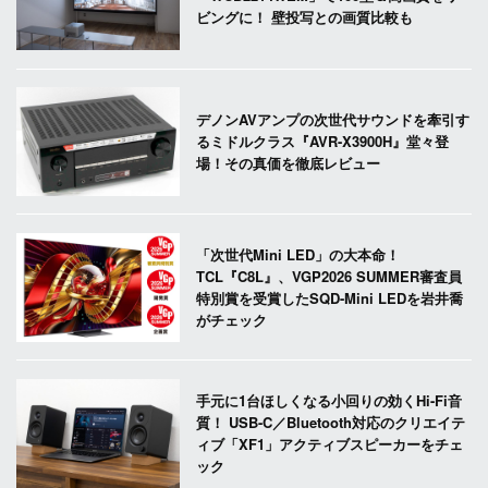
ビングに！ 壁投写との画質比較も
デノンAVアンプの次世代サウンドを牽引す
るミドルクラス『AVR-X3900H』堂々登
場！その真価を徹底レビュー
「次世代Mini LED」の大本命！
TCL『C8L』、VGP2026 SUMMER審査員
特別賞を受賞したSQD-Mini LEDを岩井喬
がチェック
手元に1台ほしくなる小回りの効くHi-Fi音
質！ USB-C／Bluetooth対応のクリエイテ
ィブ「XF1」アクティブスピーカーをチェ
ック