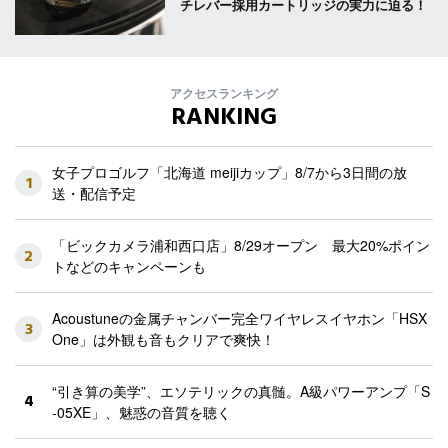
チレバー採用カートリッジの実力に迫る！
アクセスランキング
RANKING
女子プロゴルフ「北海道 meijiカップ」8/7から3日間の放
1
送・配信予定
「ビックカメラ浦和西口店」8/29オープン 最大20%ポイン
2
トなどのキャンペーンも
Acoustuneの金属チャンバー完全ワイヤレスイヤホン「HSX
3
One」は外観も音もクリアで爽快！
“引き算の美学”、エソテリックの真髄。A級パワーアンプ「S
4
-05XE」、魅惑の音質を聴く