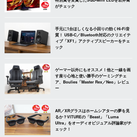
がチェック
手元に1台ほしくなる小回りの効くHi-Fi音
質！ USB-C／Bluetooth対応のクリエイテ
ィブ「XF1」アクティブスピーカーをチェ
ック
ゲーマー以外にもオススメ！他と一線を画
す座り心地と使い勝手のゲーミングチェ
ア、Boulies「Master Rex／Neo」レビュ
ー
AR／XRグラスはホームシアターの夢を見
るか？VITUREの「Beast」「Luma
Ultra」をオーディオビジュアル評論家がチ
ェック！