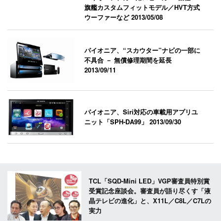
旗艦カスタムフィットモデル／HVT方式
ウーファーなど
2013/05/08
パイオニア、“スカウター”ナビの一部に
不具合 － 無償修理期間を延長
2013/09/11
パイオニア、Siri対応の車載用アプリユ
ニット「SPH-DA99」
2013/09/30
TCL「SQD-Mini LED」VGP審査員特別賞
受賞記念座談会。審査員が語り尽くす「液
晶テレビの進化」と、X11L／C8L／C7Lの
実力