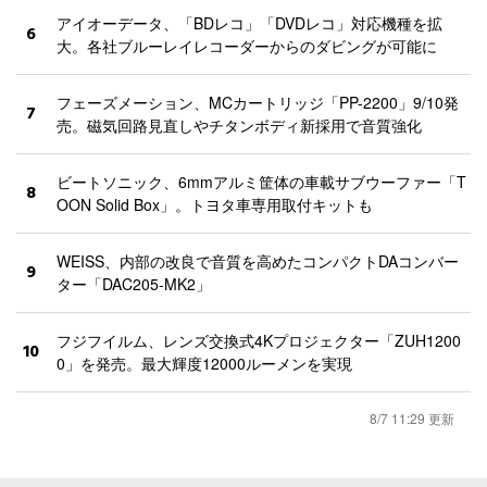
アイオーデータ、「BDレコ」「DVDレコ」対応機種を拡
6
大。各社ブルーレイレコーダーからのダビングが可能に
フェーズメーション、MCカートリッジ「PP-2200」9/10発
7
売。磁気回路見直しやチタンボディ新採用で音質強化
ビートソニック、6mmアルミ筐体の車載サブウーファー「T
8
OON Solid Box」。トヨタ車専用取付キットも
WEISS、内部の改良で音質を高めたコンパクトDAコンバー
9
ター「DAC205-MK2」
フジフイルム、レンズ交換式4Kプロジェクター「ZUH1200
10
0」を発売。最大輝度12000ルーメンを実現
8/7 11:29 更新