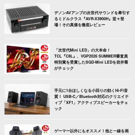
デノンAVアンプの次世代サウンドを牽引す
るミドルクラス『AVR-X3900H』堂々登
場！その真価を徹底レビュー
「次世代Mini LED」の大本命！
TCL『C8L』、VGP2026 SUMMER審査員
特別賞を受賞したSQD-Mini LEDを岩井喬
がチェック
手元に1台ほしくなる小回りの効くHi-Fi音
質！ USB-C／Bluetooth対応のクリエイテ
ィブ「XF1」アクティブスピーカーをチェ
ック
ゲーマー以外にもオススメ！他と一線を画