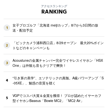
アクセスランキング
RANKING
女子プロゴルフ「北海道 meijiカップ」8/7から3日間の放
1
送・配信予定
「ビックカメラ浦和西口店」8/29オープン 最大20%ポイン
2
トなどのキャンペーンも
Acoustuneの金属チャンバー完全ワイヤレスイヤホン「HSX
3
One」は外観も音もクリアで爽快！
“引き算の美学”、エソテリックの真髄。A級パワーアンプ「S
4
-05XE」、魅惑の音質を聴く
VGPでコスパ大賞＆金賞を獲得！ プロが認めたイヤーカフ
5
型イヤホンBaseus「Bowie MC2」「MC2 Air」