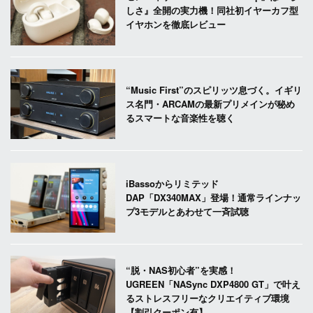
しさ』全開の実力機！同社初イヤーカフ型
イヤホンを徹底レビュー
“Music First”のスピリッツ息づく。イギリ
ス名門・ARCAMの最新プリメインが秘め
るスマートな音楽性を聴く
iBassoからリミテッド
DAP「DX340MAX」登場！通常ラインナッ
プ3モデルとあわせて一斉試聴
“脱・NAS初心者”を実感！
UGREEN「NASync DXP4800 GT」で叶え
るストレスフリーなクリエイティブ環境
【割引クーポン有】