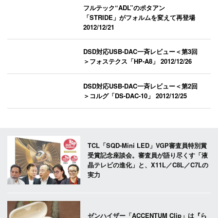
フルテック“ADL”のポタアン
「STRIDE」がフォルムを変えて再登場
2012/12/21
DSD対応USB-DAC一斉レビュー＜第3回
＞フォステクス「HP-A8」
2012/12/26
DSD対応USB-DAC一斉レビュー＜第2回
＞コルグ「DS-DAC-10」
2012/12/25
TCL「SQD-Mini LED」VGP審査員特別賞
受賞記念座談会。審査員が語り尽くす「液
晶テレビの進化」と、X11L／C8L／C7Lの
実力
ゼンハイザー「ACCENTUM Clip」は『ら