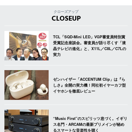
クローズアップ
CLOSEUP
TCL「SQD-Mini LED」VGP審査員特別賞
受賞記念座談会。審査員が語り尽くす「液
晶テレビの進化」と、X11L／C8L／C7Lの
実力
ゼンハイザー「ACCENTUM Clip」は『ら
しさ』全開の実力機！同社初イヤーカフ型
イヤホンを徹底レビュー
“Music First”のスピリッツ息づく。イギリ
ス名門・ARCAMの最新プリメインが秘め
るスマートな音楽性を聴く