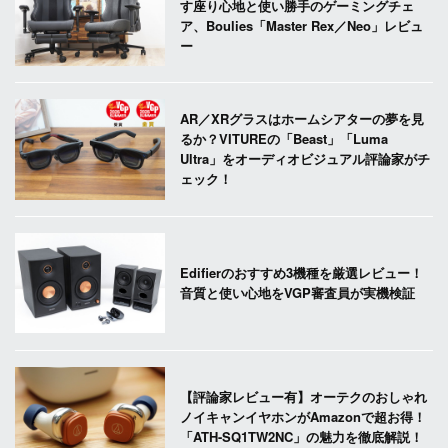
す座り心地と使い勝手のゲーミングチェ
ア、Boulies「Master Rex／Neo」レビュ
ー
AR／XRグラスはホームシアターの夢を見
るか？VITUREの「Beast」「Luma
Ultra」をオーディオビジュアル評論家がチ
ェック！
Edifierのおすすめ3機種を厳選レビュー！
音質と使い心地をVGP審査員が実機検証
【評論家レビュー有】オーテクのおしゃれ
ノイキャンイヤホンがAmazonで超お得！
「ATH-SQ1TW2NC」の魅力を徹底解説！