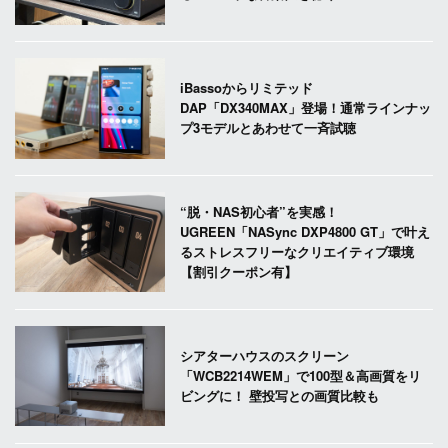
iBassoからリミテッド
DAP「DX340MAX」登場！通常ラインナッ
プ3モデルとあわせて一斉試聴
“脱・NAS初心者”を実感！
UGREEN「NASync DXP4800 GT」で叶え
るストレスフリーなクリエイティブ環境
【割引クーポン有】
シアターハウスのスクリーン
「WCB2214WEM」で100型＆高画質をリ
ビングに！ 壁投写との画質比較も