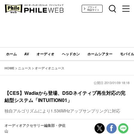
PHILE WEB｜AV/オーディオ/ガジェット
ブランド
特設サイト
ホーム
AV
オーディオ
ヘッドホン
ホームシアター
モバイル
HOME
>
ニュース
>
オーディオニュース
公開日 2013/01/09 18:18
【CES】Wadiaから登場、DSDネイティブ再生対応の完
結型システム「INTUITION01」
独自アルゴリズムにより1.536MHzアップサンプリングに対応
オーディオアクセサリー編集部・伊佐
山