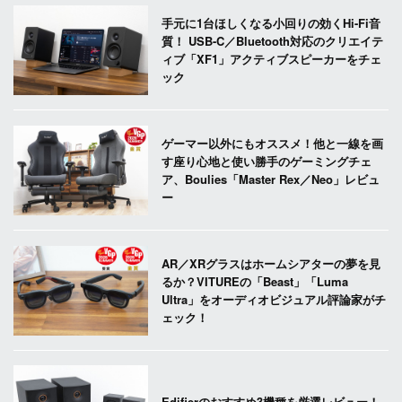
手元に1台ほしくなる小回りの効くHi-Fi音
質！ USB-C／Bluetooth対応のクリエイテ
ィブ「XF1」アクティブスピーカーをチェ
ック
ゲーマー以外にもオススメ！他と一線を画
す座り心地と使い勝手のゲーミングチェ
ア、Boulies「Master Rex／Neo」レビュ
ー
AR／XRグラスはホームシアターの夢を見
るか？VITUREの「Beast」「Luma
Ultra」をオーディオビジュアル評論家がチ
ェック！
Edifierのおすすめ3機種を厳選レビュー！