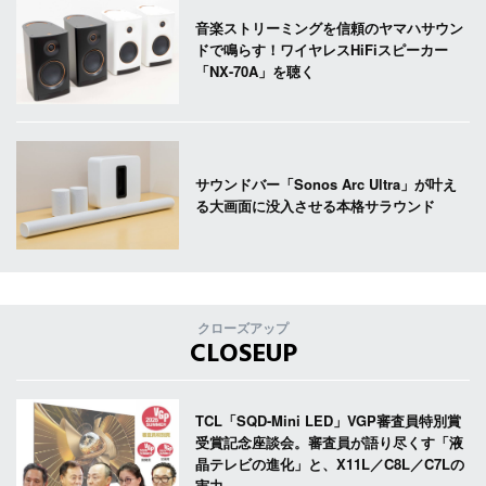
音楽ストリーミングを信頼のヤマハサウン
ドで鳴らす！ワイヤレスHiFiスピーカー
「NX-70A」を聴く
サウンドバー「Sonos Arc Ultra」が叶え
る大画面に没入させる本格サラウンド
クローズアップ
CLOSEUP
TCL「SQD-Mini LED」VGP審査員特別賞
受賞記念座談会。審査員が語り尽くす「液
晶テレビの進化」と、X11L／C8L／C7Lの
実力