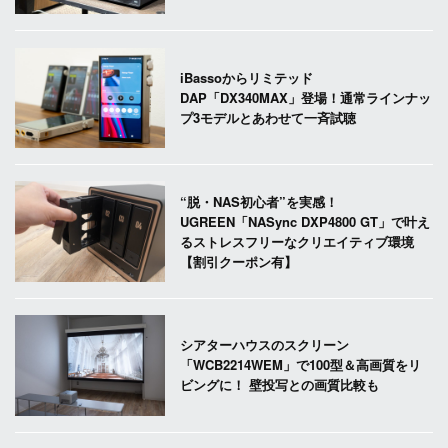
iBassoからリミテッド
DAP「DX340MAX」登場！通常ラインナッ
プ3モデルとあわせて一斉試聴
“脱・NAS初心者”を実感！
UGREEN「NASync DXP4800 GT」で叶え
るストレスフリーなクリエイティブ環境
【割引クーポン有】
シアターハウスのスクリーン
「WCB2214WEM」で100型＆高画質をリ
ビングに！ 壁投写との画質比較も