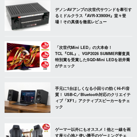
デノンAVアンプの次世代サウンドを牽引す
るミドルクラス『AVR-X3900H』堂々登
場！その真価を徹底レビュー
「次世代Mini LED」の大本命！
TCL『C8L』、VGP2026 SUMMER審査員
特別賞を受賞したSQD-Mini LEDを岩井喬
がチェック
手元に1台ほしくなる小回りの効くHi-Fi音
質！ USB-C／Bluetooth対応のクリエイテ
ィブ「XF1」アクティブスピーカーをチェ
ック
ゲーマー以外にもオススメ！他と一線を画
す座り心地と使い勝手のゲーミングチェ