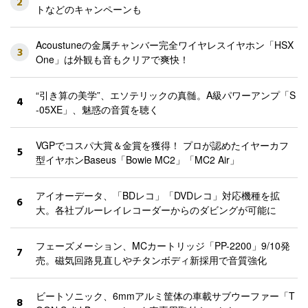
2
トなどのキャンペーンも
Acoustuneの金属チャンバー完全ワイヤレスイヤホン「HSX
3
One」は外観も音もクリアで爽快！
“引き算の美学”、エソテリックの真髄。A級パワーアンプ「S
4
-05XE」、魅惑の音質を聴く
VGPでコスパ大賞＆金賞を獲得！ プロが認めたイヤーカフ
5
型イヤホンBaseus「Bowie MC2」「MC2 Air」
アイオーデータ、「BDレコ」「DVDレコ」対応機種を拡
6
大。各社ブルーレイレコーダーからのダビングが可能に
フェーズメーション、MCカートリッジ「PP-2200」9/10発
7
売。磁気回路見直しやチタンボディ新採用で音質強化
ビートソニック、6mmアルミ筐体の車載サブウーファー「T
8