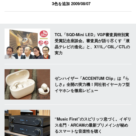
3色を追加
2009/08/07
TCL「SQD-Mini LED」VGP審査員特別賞
受賞記念座談会。審査員が語り尽くす「液
晶テレビの進化」と、X11L／C8L／C7Lの
実力
ゼンハイザー「ACCENTUM Clip」は『ら
しさ』全開の実力機！同社初イヤーカフ型
イヤホンを徹底レビュー
“Music First”のスピリッツ息づく。イギリ
ス名門・ARCAMの最新プリメインが秘め
るスマートな音楽性を聴く