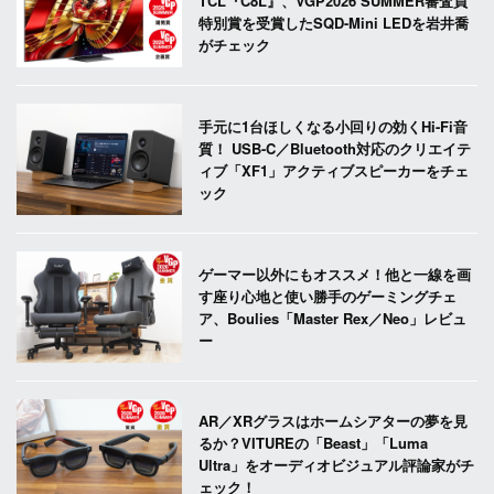
TCL『C8L』、VGP2026 SUMMER審査員
特別賞を受賞したSQD-Mini LEDを岩井喬
がチェック
手元に1台ほしくなる小回りの効くHi-Fi音
質！ USB-C／Bluetooth対応のクリエイテ
ィブ「XF1」アクティブスピーカーをチェ
ック
ゲーマー以外にもオススメ！他と一線を画
す座り心地と使い勝手のゲーミングチェ
ア、Boulies「Master Rex／Neo」レビュ
ー
AR／XRグラスはホームシアターの夢を見
るか？VITUREの「Beast」「Luma
Ultra」をオーディオビジュアル評論家がチ
ェック！