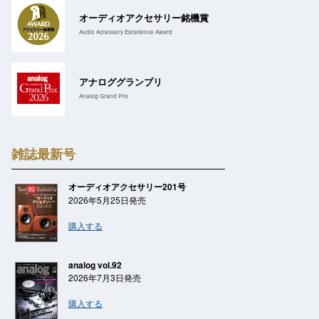
オーディオアクセサリー銘機賞
Audio Accessory Excellence Award
アナロググランプリ
Analog Grand Prix
雑誌最新号
オーディオアクセサリー201号
2026年5月25日発売
購入する
analog vol.92
2026年7月3日発売
購入する