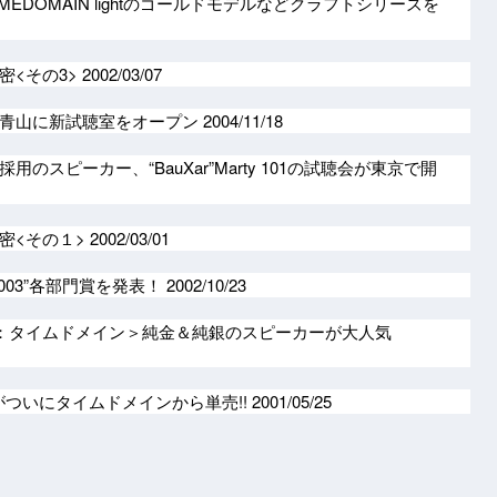
MEDOMAIN lightのゴールドモデルなどクラフトシリーズを
密<その3>
2002/03/07
南青山に新試聴室をオープン
2004/11/18
のスピーカー、“BauXar”Marty 101の試聴会が東京で開
密<その１>
2002/03/01
003”各部門賞を発表！
2002/10/23
ート：タイムドメイン＞純金＆純銀のスピーカーが大人気
がついにタイムドメインから単売!!
2001/05/25