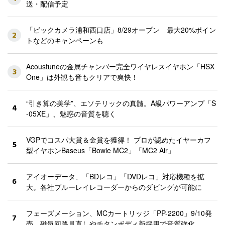
送・配信予定
「ビックカメラ浦和西口店」8/29オープン 最大20%ポイン
2
トなどのキャンペーンも
Acoustuneの金属チャンバー完全ワイヤレスイヤホン「HSX
3
One」は外観も音もクリアで爽快！
“引き算の美学”、エソテリックの真髄。A級パワーアンプ「S
4
-05XE」、魅惑の音質を聴く
VGPでコスパ大賞＆金賞を獲得！ プロが認めたイヤーカフ
5
型イヤホンBaseus「Bowie MC2」「MC2 Air」
アイオーデータ、「BDレコ」「DVDレコ」対応機種を拡
6
大。各社ブルーレイレコーダーからのダビングが可能に
フェーズメーション、MCカートリッジ「PP-2200」9/10発
7
売。磁気回路見直しやチタンボディ新採用で音質強化