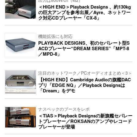
出力は800W/ch（4Ω）
＜HIGH END＞Playback Designs 、約130kg
の巨大アンプを参考出展／Ayre、ネットワー
ク対応CDプレーヤー「CX-8」
機能拡張にも対応
PLAYBACK DESIGNS、初のセパレート型S
ACDプレーヤー“DREAM SERIES”「MPT-8
／MPD-8」
注目のネットワーク／PCオーディオまとめ＜3＞
【HIGH END】Cambridge Audioの旗艦DAC
プリ「EDGE NQ」／Playback Designsは
「Dream」をデモ
ナスペックのブースをレポ
＜TIAS＞Playback Designsの新旗艦セパレー
トプレーヤー／ROKSANのアンプやレコード
プレーヤーが登場