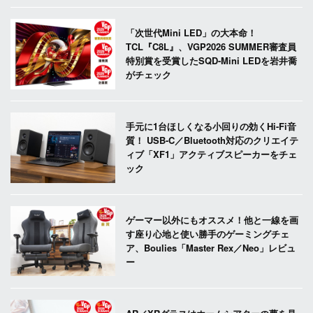
「次世代Mini LED」の大本命！
TCL『C8L』、VGP2026 SUMMER審査員
特別賞を受賞したSQD-Mini LEDを岩井喬
がチェック
手元に1台ほしくなる小回りの効くHi-Fi音
質！ USB-C／Bluetooth対応のクリエイテ
ィブ「XF1」アクティブスピーカーをチェ
ック
ゲーマー以外にもオススメ！他と一線を画
す座り心地と使い勝手のゲーミングチェ
ア、Boulies「Master Rex／Neo」レビュ
ー