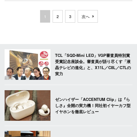
1
2
3
次へ
TCL「SQD-Mini LED」VGP審査員特別賞
受賞記念座談会。審査員が語り尽くす「液
晶テレビの進化」と、X11L／C8L／C7Lの
実力
ゼンハイザー「ACCENTUM Clip」は『ら
しさ』全開の実力機！同社初イヤーカフ型
イヤホンを徹底レビュー