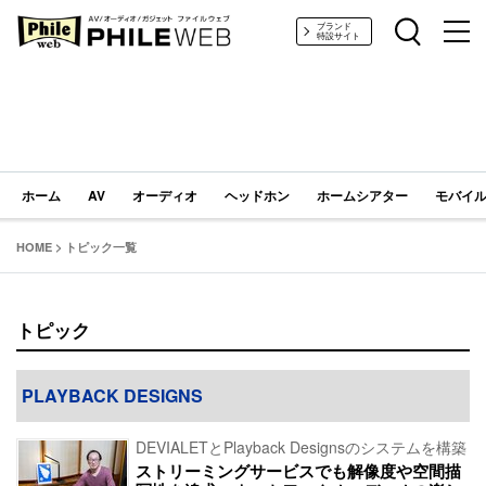
PHILE WEB｜AV/オーディオ/ガジェット
ブランド
特設サイト
ホーム
AV
オーディオ
ヘッドホン
ホームシアター
モバイル
HOME
>
トピック一覧
トピック
PLAYBACK DESIGNS
DEVIALETとPlayback Designsのシステムを構築
ストリーミングサービスでも解像度や空間描