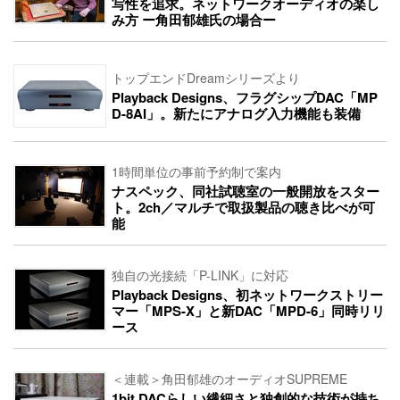
写性を追求。ネットワークオーディオの楽し
み方 ー角田郁雄氏の場合ー
トップエンドDreamシリーズより
Playback Designs、フラグシップDAC「MP
D-8AI」。新たにアナログ入力機能も装備
1時間単位の事前予約制で案内
ナスペック、同社試聴室の一般開放をスター
ト。2ch／マルチで取扱製品の聴き比べが可
能
独自の光接続「P-LINK」に対応
Playback Designs、初ネットワークストリー
マー「MPS-X」と新DAC「MPD-6」同時リリ
ース
＜連載＞角田郁雄のオーディオSUPREME
1bit DACらしい繊細さと独創的な技術が持ち