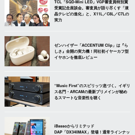
TCL「SQD-Mini LED」VGP審査員特別賞
受賞記念座談会。審査員が語り尽くす「液
晶テレビの進化」と、X11L／C8L／C7Lの
実力
ゼンハイザー「ACCENTUM Clip」は『ら
しさ』全開の実力機！同社初イヤーカフ型
イヤホンを徹底レビュー
“Music First”のスピリッツ息づく。イギリ
ス名門・ARCAMの最新プリメインが秘め
るスマートな音楽性を聴く
iBassoからリミテッド
DAP「DX340MAX」登場！通常ラインナッ