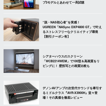
プ3モデルとあわせて一斉試聴
“脱・NAS初心者”を実感！
UGREEN「NASync DXP4800 GT」で叶え
るストレスフリーなクリエイティブ環境
【割引クーポン有】
シアターハウスのスクリーン
「WCB2214WEM」で100型＆高画質をリ
ビングに！ 壁投写との画質比較も
デノンAVアンプの次世代サウンドを牽引す
るミドルクラス『AVR-X3900H』堂々登
場！その真価を徹底レビュー