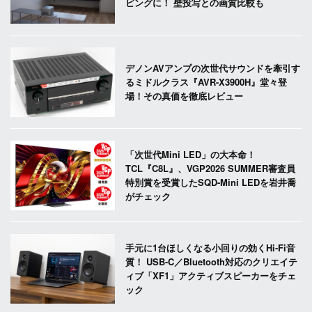
ビングに！ 壁投写との画質比較も
デノンAVアンプの次世代サウンドを牽引す
るミドルクラス『AVR-X3900H』堂々登
場！その真価を徹底レビュー
「次世代Mini LED」の大本命！
TCL『C8L』、VGP2026 SUMMER審査員
特別賞を受賞したSQD-Mini LEDを岩井喬
がチェック
手元に1台ほしくなる小回りの効くHi-Fi音
質！ USB-C／Bluetooth対応のクリエイテ
ィブ「XF1」アクティブスピーカーをチェ
ック