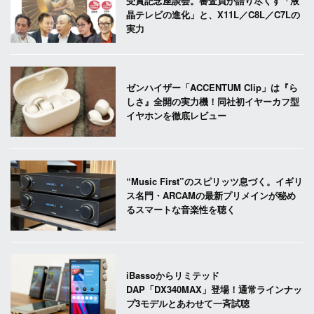
受賞記念座談会。審査員が語り尽くす「液
晶テレビの進化」と、X11L／C8L／C7Lの
実力
ゼンハイザー「ACCENTUM Clip」は『ら
しさ』全開の実力機！同社初イヤーカフ型
イヤホンを徹底レビュー
“Music First”のスピリッツ息づく。イギリ
ス名門・ARCAMの最新プリメインが秘め
るスマートな音楽性を聴く
iBassoからリミテッド
DAP「DX340MAX」登場！通常ラインナッ
プ3モデルとあわせて一斉試聴