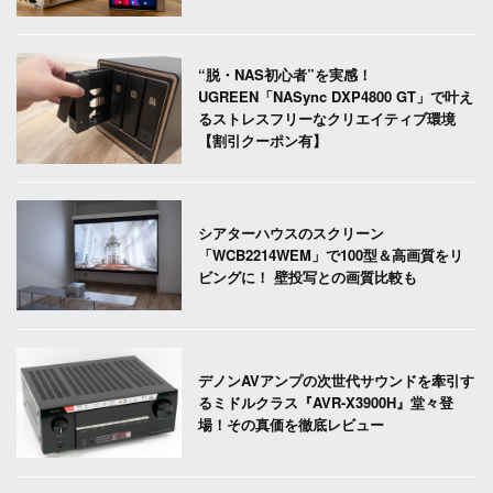
“脱・NAS初心者”を実感！
UGREEN「NASync DXP4800 GT」で叶え
るストレスフリーなクリエイティブ環境
【割引クーポン有】
シアターハウスのスクリーン
「WCB2214WEM」で100型＆高画質をリ
ビングに！ 壁投写との画質比較も
デノンAVアンプの次世代サウンドを牽引す
るミドルクラス『AVR-X3900H』堂々登
場！その真価を徹底レビュー