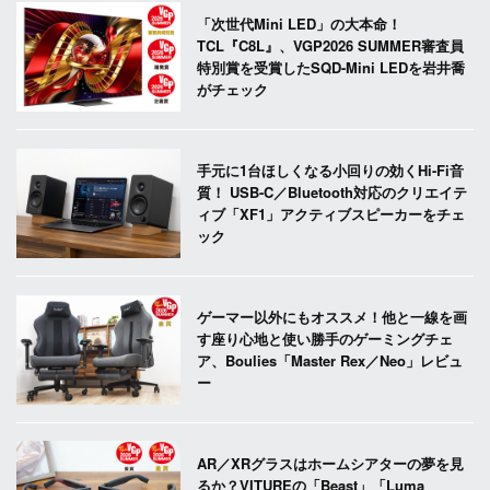
「次世代Mini LED」の大本命！
TCL『C8L』、VGP2026 SUMMER審査員
特別賞を受賞したSQD-Mini LEDを岩井喬
がチェック
手元に1台ほしくなる小回りの効くHi-Fi音
質！ USB-C／Bluetooth対応のクリエイテ
ィブ「XF1」アクティブスピーカーをチェ
ック
ゲーマー以外にもオススメ！他と一線を画
す座り心地と使い勝手のゲーミングチェ
ア、Boulies「Master Rex／Neo」レビュ
ー
AR／XRグラスはホームシアターの夢を見
るか？VITUREの「Beast」「Luma