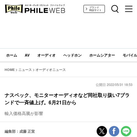
PHILE WEB｜AV/オーディオ/ガジェット
ブランド
特設サイト
ホーム
AV
オーディオ
ヘッドホン
ホームシアター
モバイル
HOME
>
ニュース
>
オーディオニュース
公開日 2022/05/31 18:53
ナスペック、モニターオーディオなど同社取り扱い7ブラ
ンドで一斉値上げ。6月21日から
輸入価格高騰が影響
編集部：成藤 正宣