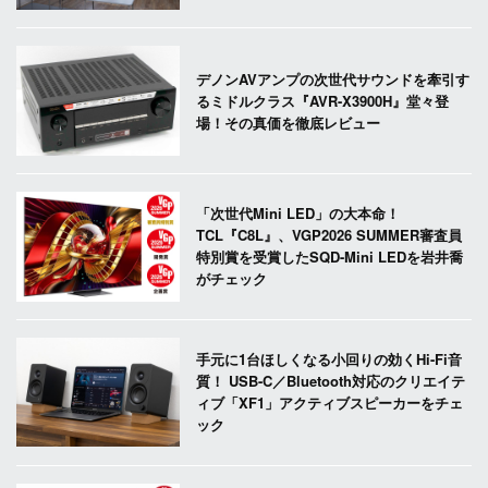
デノンAVアンプの次世代サウンドを牽引す
るミドルクラス『AVR-X3900H』堂々登
場！その真価を徹底レビュー
「次世代Mini LED」の大本命！
TCL『C8L』、VGP2026 SUMMER審査員
特別賞を受賞したSQD-Mini LEDを岩井喬
がチェック
手元に1台ほしくなる小回りの効くHi-Fi音
質！ USB-C／Bluetooth対応のクリエイテ
ィブ「XF1」アクティブスピーカーをチェ
ック