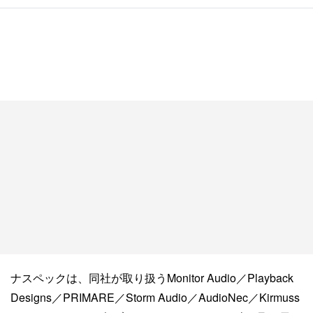
ナスペックは、同社が取り扱うMonitor Audio／Playback
Designs／PRIMARE／Storm Audio／AudioNec／Kirmuss