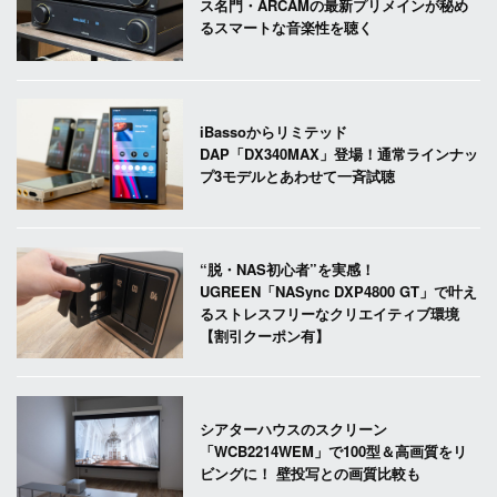
ス名門・ARCAMの最新プリメインが秘め
るスマートな音楽性を聴く
iBassoからリミテッド
DAP「DX340MAX」登場！通常ラインナッ
プ3モデルとあわせて一斉試聴
“脱・NAS初心者”を実感！
UGREEN「NASync DXP4800 GT」で叶え
るストレスフリーなクリエイティブ環境
【割引クーポン有】
シアターハウスのスクリーン
「WCB2214WEM」で100型＆高画質をリ
ビングに！ 壁投写との画質比較も