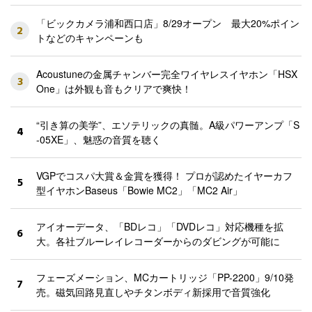
「ビックカメラ浦和西口店」8/29オープン 最大20%ポイン
2
トなどのキャンペーンも
Acoustuneの金属チャンバー完全ワイヤレスイヤホン「HSX
3
One」は外観も音もクリアで爽快！
“引き算の美学”、エソテリックの真髄。A級パワーアンプ「S
4
-05XE」、魅惑の音質を聴く
VGPでコスパ大賞＆金賞を獲得！ プロが認めたイヤーカフ
5
型イヤホンBaseus「Bowie MC2」「MC2 Air」
アイオーデータ、「BDレコ」「DVDレコ」対応機種を拡
6
大。各社ブルーレイレコーダーからのダビングが可能に
フェーズメーション、MCカートリッジ「PP-2200」9/10発
7
売。磁気回路見直しやチタンボディ新採用で音質強化