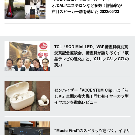
オ/DALI/エステロンなど多数！評論家が
注目スピーカー群を聴いた
2022/05/23
TCL「SQD-Mini LED」VGP審査員特別賞
受賞記念座談会。審査員が語り尽くす「液
晶テレビの進化」と、X11L／C8L／C7Lの
実力
ゼンハイザー「ACCENTUM Clip」は『ら
しさ』全開の実力機！同社初イヤーカフ型
イヤホンを徹底レビュー
“Music First”のスピリッツ息づく。イギリ