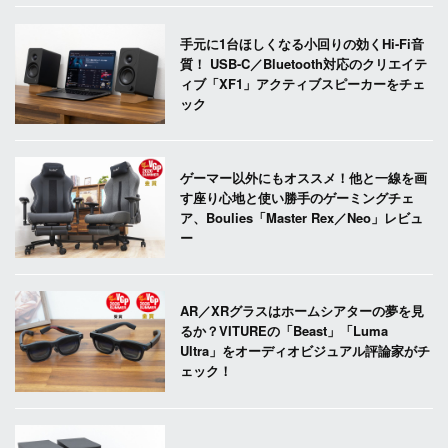
手元に1台ほしくなる小回りの効くHi-Fi音
質！ USB-C／Bluetooth対応のクリエイテ
ィブ「XF1」アクティブスピーカーをチェ
ック
ゲーマー以外にもオススメ！他と一線を画
す座り心地と使い勝手のゲーミングチェ
ア、Boulies「Master Rex／Neo」レビュ
ー
AR／XRグラスはホームシアターの夢を見
るか？VITUREの「Beast」「Luma
Ultra」をオーディオビジュアル評論家がチ
ェック！