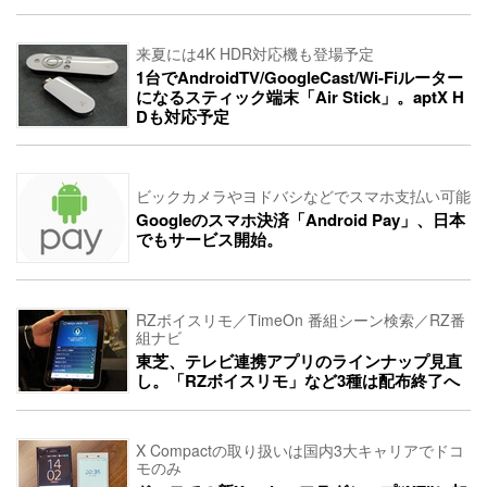
来夏には4K HDR対応機も登場予定
1台でAndroidTV/GoogleCast/Wi-Fiルーター
になるスティック端末「Air Stick」。aptX H
Dも対応予定
ビックカメラやヨドバシなどでスマホ支払い可能
Googleのスマホ決済「Android Pay」、日本
でもサービス開始。
RZボイスリモ／TimeOn 番組シーン検索／RZ番
組ナビ
東芝、テレビ連携アプリのラインナップ見直
し。「RZボイスリモ」など3種は配布終了へ
X Compactの取り扱いは国内3大キャリアでドコ
モのみ