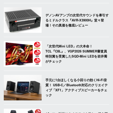
デノンAVアンプの次世代サウンドを牽引す
るミドルクラス『AVR-X3900H』堂々登
場！その真価を徹底レビュー
「次世代Mini LED」の大本命！
TCL『C8L』、VGP2026 SUMMER審査員
特別賞を受賞したSQD-Mini LEDを岩井喬
がチェック
手元に1台ほしくなる小回りの効くHi-Fi音
質！ USB-C／Bluetooth対応のクリエイテ
ィブ「XF1」アクティブスピーカーをチェ
ック