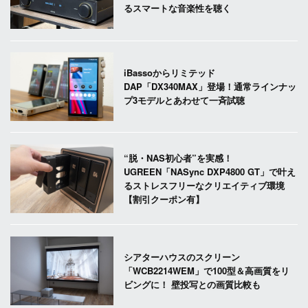
るスマートな音楽性を聴く
iBassoからリミテッド
DAP「DX340MAX」登場！通常ラインナッ
プ3モデルとあわせて一斉試聴
“脱・NAS初心者”を実感！
UGREEN「NASync DXP4800 GT」で叶え
るストレスフリーなクリエイティブ環境
【割引クーポン有】
シアターハウスのスクリーン
「WCB2214WEM」で100型＆高画質をリ
ビングに！ 壁投写との画質比較も