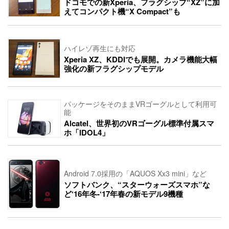
ドコモでの新Xperia、フラグシップ“XZ”に加
えてコンパクト機“X Compact”も
ハイレゾ再生にも対応
Xperia XZ、KDDIでも展開。カメラ機能大幅
強化の新フラグシップモデル
パッケージをそのままVRゴーグルとして利用可
能
Alcatel、世界初のVRゴーグル標準付属スマ
ホ「IDOL4」
Android 7.0採用の「AQUOS Xx3 mini」など
ソフトバンク、“スターウォーズスマホ”な
ど‘16年冬-‘17年春の新モデル9機種