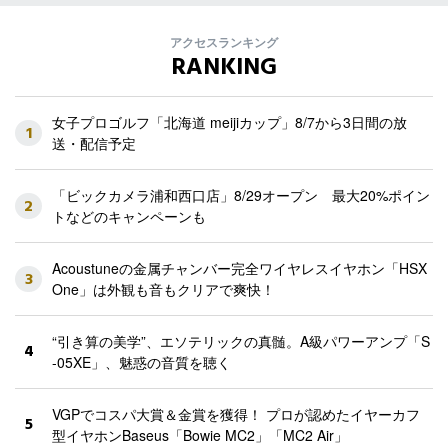
アクセスランキング
RANKING
女子プロゴルフ「北海道 meijiカップ」8/7から3日間の放
1
送・配信予定
「ビックカメラ浦和西口店」8/29オープン 最大20%ポイン
2
トなどのキャンペーンも
Acoustuneの金属チャンバー完全ワイヤレスイヤホン「HSX
3
One」は外観も音もクリアで爽快！
“引き算の美学”、エソテリックの真髄。A級パワーアンプ「S
4
-05XE」、魅惑の音質を聴く
VGPでコスパ大賞＆金賞を獲得！ プロが認めたイヤーカフ
5
型イヤホンBaseus「Bowie MC2」「MC2 Air」