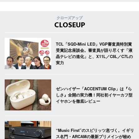
クローズアップ
CLOSEUP
TCL「SQD-Mini LED」VGP審査員特別賞
受賞記念座談会。審査員が語り尽くす「液
晶テレビの進化」と、X11L／C8L／C7Lの
実力
ゼンハイザー「ACCENTUM Clip」は『ら
しさ』全開の実力機！同社初イヤーカフ型
イヤホンを徹底レビュー
“Music First”のスピリッツ息づく。イギリ
ス名門・ARCAMの最新プリメインが秘め