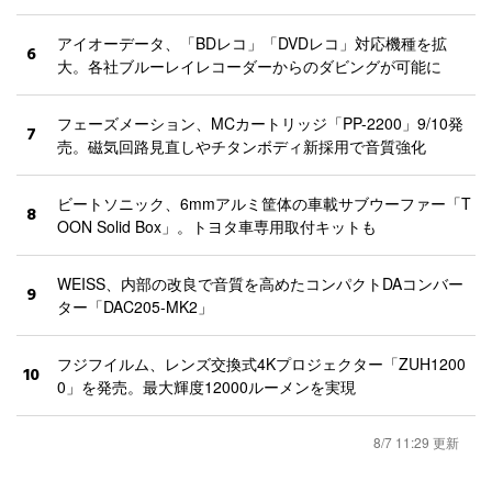
アイオーデータ、「BDレコ」「DVDレコ」対応機種を拡
6
大。各社ブルーレイレコーダーからのダビングが可能に
フェーズメーション、MCカートリッジ「PP-2200」9/10発
7
売。磁気回路見直しやチタンボディ新採用で音質強化
ビートソニック、6mmアルミ筐体の車載サブウーファー「T
8
OON Solid Box」。トヨタ車専用取付キットも
WEISS、内部の改良で音質を高めたコンパクトDAコンバー
9
ター「DAC205-MK2」
フジフイルム、レンズ交換式4Kプロジェクター「ZUH1200
10
0」を発売。最大輝度12000ルーメンを実現
8/7 11:29 更新