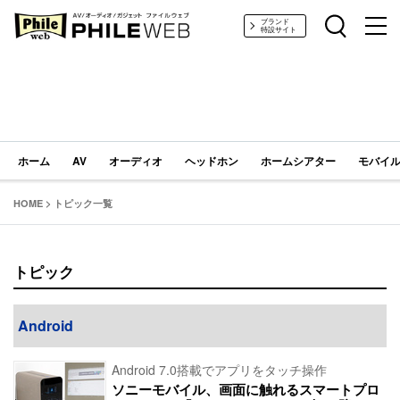
PHILE WEB｜AV/オーディオ/ガジェット
ブランド
特設サイト
ホーム
AV
オーディオ
ヘッドホン
ホームシアター
モバイル
HOME
>
トピック一覧
トピック
Android
Android 7.0搭載でアプリをタッチ操作
ソニーモバイル、画面に触れるスマートプロ