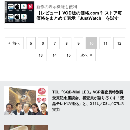
新作の表示機能も便利
【レビュー】VOD版の価格.com？ ストア毎
価格をまとめて表示「JustWatch」を試す
前へ
5
6
7
8
9
10
11
12
13
14
15
次へ
TCL「SQD-Mini LED」VGP審査員特別賞
受賞記念座談会。審査員が語り尽くす「液
晶テレビの進化」と、X11L／C8L／C7Lの
実力