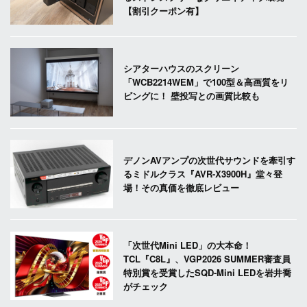
【割引クーポン有】
シアターハウスのスクリーン
「WCB2214WEM」で100型＆高画質をリ
ビングに！ 壁投写との画質比較も
デノンAVアンプの次世代サウンドを牽引す
るミドルクラス『AVR-X3900H』堂々登
場！その真価を徹底レビュー
「次世代Mini LED」の大本命！
TCL『C8L』、VGP2026 SUMMER審査員
特別賞を受賞したSQD-Mini LEDを岩井喬
がチェック