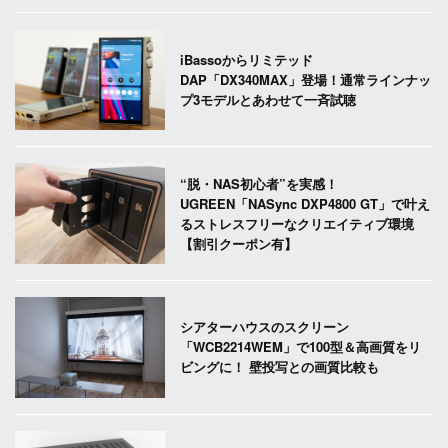
iBassoからリミテッド
DAP「DX340MAX」登場！通常ラインナッ
プ3モデルとあわせて一斉試聴
“脱・NAS初心者”を実感！
UGREEN「NASync DXP4800 GT」で叶え
るストレスフリーなクリエイティブ環境
【割引クーポン有】
シアターハウスのスクリーン
「WCB2214WEM」で100型＆高画質をリ
ビングに！ 壁投写との画質比較も