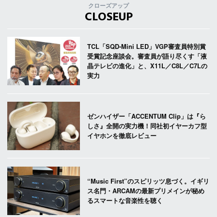
クローズアップ
CLOSEUP
TCL「SQD-Mini LED」VGP審査員特別賞
受賞記念座談会。審査員が語り尽くす「液
晶テレビの進化」と、X11L／C8L／C7Lの
実力
ゼンハイザー「ACCENTUM Clip」は『ら
しさ』全開の実力機！同社初イヤーカフ型
イヤホンを徹底レビュー
“Music First”のスピリッツ息づく。イギリ
ス名門・ARCAMの最新プリメインが秘め
るスマートな音楽性を聴く