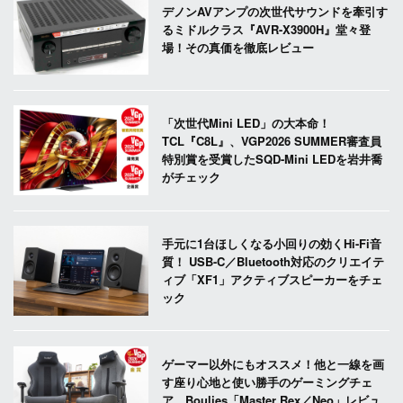
デノンAVアンプの次世代サウンドを牽引す
るミドルクラス『AVR-X3900H』堂々登
場！その真価を徹底レビュー
「次世代Mini LED」の大本命！
TCL『C8L』、VGP2026 SUMMER審査員
特別賞を受賞したSQD-Mini LEDを岩井喬
がチェック
手元に1台ほしくなる小回りの効くHi-Fi音
質！ USB-C／Bluetooth対応のクリエイテ
ィブ「XF1」アクティブスピーカーをチェ
ック
ゲーマー以外にもオススメ！他と一線を画
す座り心地と使い勝手のゲーミングチェ
ア、Boulies「Master Rex／Neo」レビュ