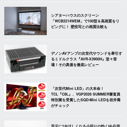
シアターハウスのスクリーン
「WCB2214WEM」で100型＆高画質をリ
ビングに！ 壁投写との画質比較も
デノンAVアンプの次世代サウンドを牽引す
るミドルクラス『AVR-X3900H』堂々登
場！その真価を徹底レビュー
「次世代Mini LED」の大本命！
TCL『C8L』、VGP2026 SUMMER審査員
特別賞を受賞したSQD-Mini LEDを岩井喬
がチェック
手元に1台ほしくなる小回りの効くHi-Fi音