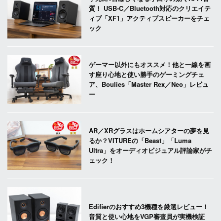
質！ USB-C／Bluetooth対応のクリエイテ
ィブ「XF1」アクティブスピーカーをチェ
ック
ゲーマー以外にもオススメ！他と一線を画
す座り心地と使い勝手のゲーミングチェ
ア、Boulies「Master Rex／Neo」レビュ
ー
AR／XRグラスはホームシアターの夢を見
るか？VITUREの「Beast」「Luma
Ultra」をオーディオビジュアル評論家がチ
ェック！
Edifierのおすすめ3機種を厳選レビュー！
音質と使い心地をVGP審査員が実機検証