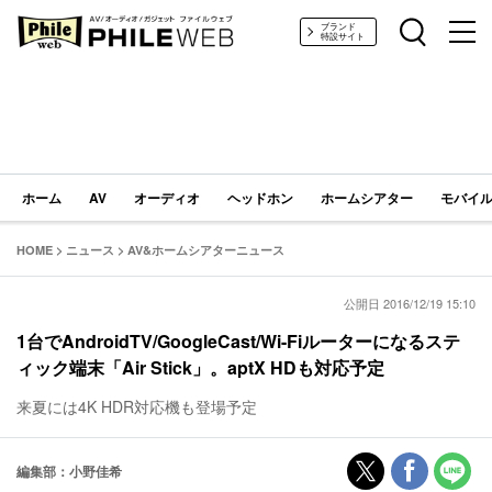
PHILE WEB｜AV/オーディオ/ガジェット
ブランド
特設サイト
ホーム
AV
オーディオ
ヘッドホン
ホームシアター
モバイル
HOME
>
ニュース
>
AV&ホームシアターニュース
公開日 2016/12/19 15:10
1台でAndroidTV/GoogleCast/Wi-Fiルーターになるステ
ィック端末「Air Stick」。aptX HDも対応予定
来夏には4K HDR対応機も登場予定
編集部：小野佳希